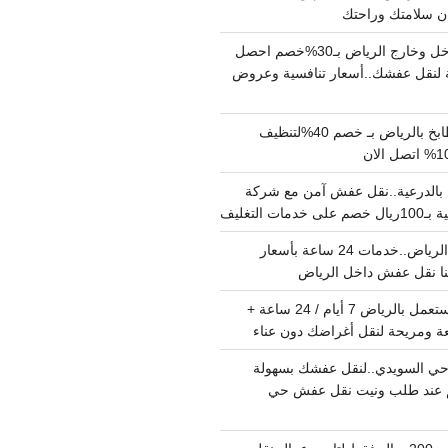
دينا نقل عفش داخل وخارج الرياض بـ30%خصم احصل
لنقل عفشك..أسعار تنافسية وعروض
شركة تنظيف مطابخ بالرياض بـ خصم 40%لتنظيف
الدرعية..نقل عفش آمن مع شركة
ت التغليف
نقل عفش داخل الرياض..خدمات 24 ساعة بأسعار
دينا تشيل اثاث مستعمل بالرياض 7 أيام / 24 ساعة +
ة ومريحة لنقل أغراضك دون عناء
ي السويدي..لنقل عفشك بسهولة
15%خصم عند طلب ونيت نقل عفش حي