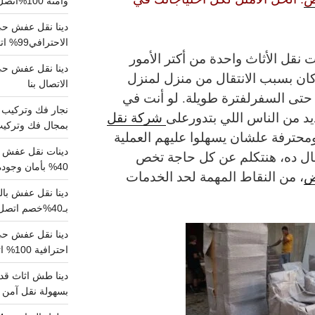
وآمنة 100%اتصل بنا الان
دينا نقل عفش حي 
الاحترافي99% اتصل بنا الان
نقل الأثاث واحدة من أكتر الأمور
كان بسبب الانتقال من منزل لمنزل
الاتصال بنا
 حتى السفرلفترة طويلة. لو أنت في
د من الناس اللي بتدورعلى
شركة نقل
بمجال فك وتركيب الغرف..
محترفة علشان يسهلوا عليهم العملية
دينات نقل عفش با
مقال ده، هنتكلم عن كل حاجة تخص
40% بأمان وجودة مضمونة 100% تواصل الان
ض
، من النقاط المهمة لحد الخدمات
بـ40%خصم اتصل الان
احترافية 100% اتصل بنا
دينا طش اثاث قدي
بسهولة نقل آمن ونظيف 100