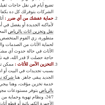
تضيع أيام في نقل حاجات ثقيلة
الشركات بتوفرلك كل ده بكفا
حماية عفشك من أي ضرر :
أثا
لأماكنه الجديدة أو يفضل في أ
نقل وتخزين اثاث بالرياض
المح
متطورة، زي الفوم المتخصص، و
لحماية الأثاث من الصدمات و
الأثاث في حالة حدوث أي مشكلة
حاجة حصلت لا قدر الله، فيه ت
التخزين الآمن للأثاث :
ممكن تل
بسبب تجديدات في البيت أو انت
الجديد يبقى جاهز. هنا
شركة نق
خدمة تخزين مؤقت، وهنا بيجي د
بالرياض
بتوفر مستودعات مجهز
24/7، ونظام تهوية وحماية 
الأجهزة الكهربائية أو قطع أث