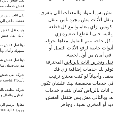
عفش خدمات مميزه 100%..عرض
ش بس المواد والمعدات اللي بتفرق،
 نقل الأثاث مش مجرد ناس بتنقل
عفشك داخل الرياض تبد
كويس إزاي يتعاملوا مع كل قطعة.
ربائية، حتى القطع الصغيرة زي
أثاثك..نقل عفش احترافي00
كل حاجة بيتم التعامل معاها بحرفية
دوات خاصة لرفع الأثاث الثقيل أو
بسهولة وأمان وبأ
 في أمان من أول لحظة.
قل وتخزين اثاث بالرياض
المحترفة
مدربة..ضمان سل
وفر لك خدمات إضافية زي فك
عقد، وأحياناً لو كنت محتاج ترتيب
بأسعارًا مُناسبة
تلاقي خدمات مخصصة ليك علشان تكون
 اثاث بالرياض
كمان بتقدم خدمات
للمنازل والفلل وا
ينه، وبالتالي مش بس هتنقل العفش،
يد أو المخزن نظيف وجاهز
وجودة عالية 100% احجز الان