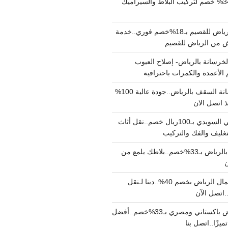
مبلط بالرياض بـ34% خصم لتركيب البلاط والسيراميك
نقل عفش من الرياض للقصيم بـ18%خصم فوري..خدمة
خرسانة بالرياض- إصلاح العيوب
 الأعمدة والكمرات باحترافية
مقاول صب خرسانة السقف بالرياض..جودة عالية 100%
 اتصل الان
دينا نقل عفش حي السويدي بـ100ريال خصم..نقل أثاث
غليف والفك والتركيب
شركة جلي بلاط بالرياض بـ33%خصم..بلاطك يلمع من
ن
دينا نقل عفش شمال الرياض بخصم 40%..دينا لـنقل
نقل عفش بالرياض باكستاني ومصري بـ33%خصم..أفضل
يزًا..اتصل بنا