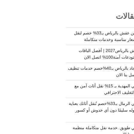
الات
شركة نقل وتخزين عفش بالرياض بـ33% خصم لنقل
عار مناسبة وخدمات متكاملة
أسعار تخزين عفش بالرياض2027 | أفضل الباقات
ة100% اتصل الان
شركة تنظيف سجاد بالرياض بـ40%خصم خدمات تنظيف
 بنا الان
دينا نقل عفش حي المهدية بـ 15% نقل أثاث آمن مع
لتغليف الاحترافي
دينا نقل عفش حي الرمال بـ33%خصم نُنقل أثاثك بعناية
له سليمًا دون أي خدوش أو كسور
 طويق..خدمة نقل متكاملة منظمة