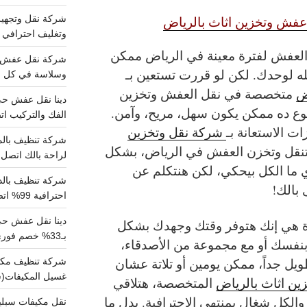
عفش وتخزين اثاث بالرياض
وتغليف احترافي 
 العفش لفترة معينة في الرياض ممكن
ه لوحدك. لكن لو قررت تستعين بـ
وسلاسة في كل خط
ض
متخصصة في نقل العفش وتخزين
وع ده ممكن يكون سهل، مريح، وآمن.
الفك والتركيب اتص
ت الاستعانة بـ
شركة نقل وتخزين
نقل وتخزن العفش في الرياض، بشكل
لراحة بالك اتصل ب
ا الكل بيحكي، لكن هنتكلم عن
بالك!
احترافية 99% اتصل بنا الان
دينا نقل عفش ح
 هي إنك هتوفر وقتك وجهدك بشكل
بـ33% خصم فوري
فسك أو مع مجموعة من الأصدقاء،
يل جداً، ممكن يومين أو تلاتة عشان
غسيل المكيفات(
ين اثاث بالرياض
المتخصصة، هتلاقي
كل شغال بمنتهى الاحترافية. بدل ما