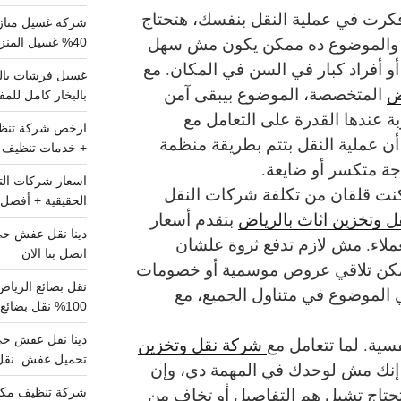
كرت في عملية النقل بنفسك، هتحتاج
شركة غسيل مناز
 والموضوع ده ممكن يكون مش سهل
40% غسيل المنزل شامل تواصل الان
و أفراد كبار في السن في المكان. مع
ض
المتخصصة، الموضوع بيبقى آمن
بالبخار كامل للم
بة عندها القدرة على التعامل مع
ن عملية النقل بتتم بطريقة منظمة
+ خدمات تنظيف ش
ة متكسر أو ضايعة.
نت قلقان من تكلفة شركات النقل
الحقيقية + أفضل 
 وتخزين اثاث بالرياض
بتقدم أسعار
عملاء. مش لازم تدفع ثروة علشان
اتصل بنا الان
مكن تلاقي عروض موسمية أو خصومات
ي الموضوع في متناول الجميع، مع
100% نقل بضائع داخل الرياض وخارجها
فسية. لما تتعامل مع
شركة نقل وتخزين
تحميل عفش..نقل 
نك مش لوحدك في المهمة دي، وإن
حتاج تشيل هم التفاصيل أو تخاف من
شركة تنظيف مكي