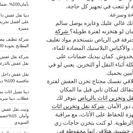
بأمان100%..ضمان سلامتك وراحتك
 أو تتعب في تجهيز كل حاجة،
ءة وسرعة.
ثك غالي عليك وعايزه يوصل سالم
على أفضل تجربة 
مميزة
مان لو هتخزنه لفترة طويلة؟
شركة
ترفة في الرياض بتستخدم مواد تغليف
المطابخ بجودة 100% اتصل الان
الأكياس البلاستيك المضادة للماء،
الخدوش. كمان بيديك ضمانات على
شركة نقل عفش ب
 أثناء النقل أو التخزين. يعني لو في
نقل عفش بالدرعية بـ100ريال خصم على خدما
أمين يحميك.
اقي نفسك محتاج تخزن العفش لفترة
تنافسية 100% دينا نقل عفش داخل الرياض
قالك لمكان تاني قبل ما المكان
ل وتخزين اثاث بالرياض
بتوفر لك
عطلات..دينا سريع
ور الأمان.
شركة نقل وتخزين اثاث
ونيت نقل عفش ح
ة للحفاظ على الأثاث، مع مراقبة
وأمان..
من الرطوبة. لو كنت بتخزن حاجات زي
السويدي
اث خشبية، هتلاقي إنها محفوظة في