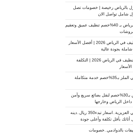
ل بالرياض رخيصة | خصومات تصل
غسيل فرشات بالرياض بـ 40%خصم تنظيف عميق وتعقيم
فروشات
ارخص شركة تنظيف في الرياض 2026 | أفضل الأسعار
املة بجودة عالية
اسعار شركات التنظيف في الرياض 2026 | التكلفة
الأسعار
دينا نقل عفش حي الملز بـ35%خصم خدمة متكاملة
نقل بضائع الرياض بـ30%خصم لنقل بضائع سريع وآمن
دينا نقل عفش حي العزيزية..اسعار تبدء350 ريال..دينه
أثاثك بأقل تكلفة وأعلى جودة
فات بالدوادمي..خصومات