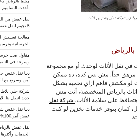
بأحدث التصاميم
رياض,شركة نقل وتخزين اثاث
5 نجوم لنقل عفش من الرياض للقصيم
معالجة تعشيش ال
الخرسانية وترميم
بالرياض
وسرعة في التنفيذ
رت في نقل الأثاث لوحدك أو مع مجموعة
 مرهق جداً. مش بس كده، ده ممكن
آمن وسريع مع الت
ث لو مكنتش فاهم ازاي تحميه بشكل
ثاث بالرياض
المتخصصة، أنت مش
جديد اتصل بنا الا
تحافظ على سلامة الأثاث.
شركة نقل
، كمان بتوفر خدمات تخزين لو كنت
ة.
عفش آمن100%..اتصل الآن
الخدمات وأكثرها تم