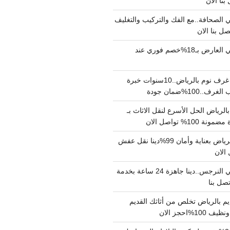
الصحافة..مع الفك والتركيب والتغليف
دينا نقل عفش حي العارض بـ18%خصم فوري عند
نجار فك وتركيب غرف نوم بالرياض..10سنوات خبرة
100%ضمان جودة
لرياض الحل الأسرع لنقل الاثاث بـ
دينا نقل عفش بالرياض بعناية وأمان 99%دينا نقل عفش
دينا نقل عفش حي النرجس..دينا جاهزة 24 ساعة بخدمة
م بالرياض تخلص من أثاثك القديم
%احجز الان