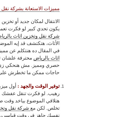
مميزات الاستعانة بشركة نقل 
الانتقال لمكان جديد أو تخزين
يكون تحدي كبير لو فكرت تعمل
شركة نقل وتخزين اثاث بالريا
الأثاث، هتكتشف قد إيه الموض
في المقال ده هنتكلم عن مميزا
اثاث بالرياض
محترفة علشان ت
حصري ومميز. مش هنحكي زي م
حاجات ممكن ما تخطرش على 
توفير الوقت والجهد :
أول ميزة
رهيب. لو فكرت تنقل عفشك بن
هتلاقي الموضوع بياخد وقت طو
تخلص. لكن مع
شركة نقل وتخز
نفسك جاهز في وقت قياسي، وال