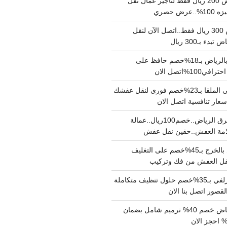
نقل عفش بالرياض 200 ريال فقط لتاجير عمال نقل
 حصري
نقل اثاث بالرياض 300 ريال فقط..اتصل الآن لنقل
ء بـ300 ريال
ونيت نقل عفش بالرياض بـ18%خصم حافظ على
1%اتصل الان
دينا نقل عفش حي الملقا بـ23%خصم فوري لنقل عفشك
سعار تنافسية اتصل الان
دينا نقل عفش شرق الرياض..خصم100ريال..عمالة
امة العفش..حقين نقل عفش
شركة نقل عفش بالخرج بـ45%خصم على التغليف
 نقل العفش من فك وتركيب
شركة تنظيف بالزلفي بـ35%خصم حلول تنظيف متكاملة
لقصور اتصل بنا الان
مقاول ترميم الرياض خصم 40% ترميم شامل بضمان