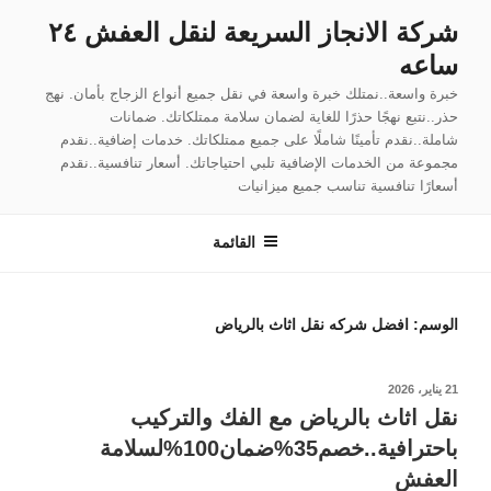
لتجاوز
شركة الانجاز السريعة لنقل العفش ٢٤
لى
ساعه
لمحتوى
خبرة واسعة..نمتلك خبرة واسعة في نقل جميع أنواع الزجاج بأمان. نهج
حذر..نتبع نهجًا حذرًا للغاية لضمان سلامة ممتلكاتك. ضمانات
شاملة..نقدم تأمينًا شاملًا على جميع ممتلكاتك. خدمات إضافية..نقدم
مجموعة من الخدمات الإضافية تلبي احتياجاتك. أسعار تنافسية..نقدم
أسعارًا تنافسية تناسب جميع ميزانيات
القائمة
الوسم:
افضل شركه نقل اثاث بالرياض
نُشر
21 يناير، 2026
في
نقل اثاث بالرياض مع الفك والتركيب
باحترافية..خصم35%ضمان100%لسلامة
العفش