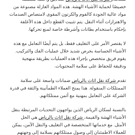
خصيصًا لحماية الأشياء الهشة. هذه المواد العازلة مصنوعة من
مواد عالية الجودة كالفوم والكرتون المقوى لامتصاص الصدمات
والاهتزازات أثناء النقل. يتم تثبيت القطع داخل هذه الأغلفة
بإحكام باستخدام بطانات وأشرطة خاصة لمنع تحركها.
لا يقتصر الأمر على التغليف فقط، بل يتم أيضًا التعامل مع هذه
الأشياء الحساسة بحرص شديد خلال عمليات الفك والتركيب.
يقوم فريق متخصص بإجراء هذه العمليات بطريقة منهجية
ودقيقة للحفاظ على سلامة المحتويات.
تقدم
شركة نقل اثاث بالرياض
ضمانات واسعة على سلامة
الممتلكات المنقولة. هذا يمنح العملاء الطمأنينة والثقة في قدرة
الشركة على التعامل بمهنية مع أثمن ممتلكاتهم.
بالنسبة لسكان الرياض الذين يواجهون التحديات المرتبطة بنقل
الأشياء الهشة والقيمة،
شركة نقل اثاث بالرياض
هي الحل
الأمثل. مع خدماتها المتخصصة في التغليف والنقل الآمن، يمكن
للعملاء الاطمئنان إلى وصول ممتلكاتهم بسلامة إلى وجهتهم