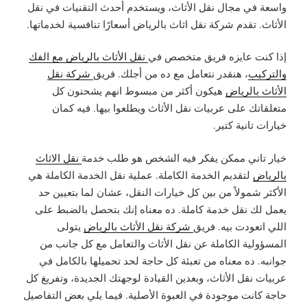
واسعة في مجال نقل الأثاث، ويستخدم أحدث التقنيات في نقل
الأثاث. تقدم شركة نقل اثاث بالرياض أسعارًا تنافسية لخدماتها.
إذا كنت عايزه فريق متخصص في
نقل الأثاث بالرياض مع الفك
والتركيب
، هنقدر نتعامل مع ده من أجلك. فريق
شركة نقل
الأثاث بالرياض
هيكون أكثر من مبسوط انهم يشحنون كل
متعلقاتك على عربيات نقل الأثاث ويطلعوا بيها. فيه كمان
خيارات تانية كتير.
خيار تاني ممكن يفكر فيه الشخص هو طلب خدمة
نقل الاثاث
بالرياض
لتقديم الخدمة الكاملة. عملية نقل الخدمة الكاملة هي
الأكثر شمولاً من بين كل خيارات النقل، عشان لما بتعيين حد
يعمل لك نقل خدمة كاملة. ده معناه إنك بتحصل بالضبط على
اللي اتعودت بيه. فريق
شركة نقل الأثاث بالرياض
يتولى
المسؤولية الكاملة عن نقل الأثاث والتعامل مع كل جانب من
جوانبه. ده معناه من تعبئة كل حاجة لحد تحميلها بالكامل في
عربيات نقل الأثاث، وبعدين القيادة لوجهتك الجديدة، وتفريغ كل
حاجة كانت موجودة في العبوة الأصلية. فيما يلي بعض التفاصيل