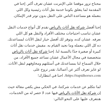
محتاج تزور موقعنا على الإنترنت عشان تعرف أكتر. إحنا في
المقدمة لما يتعلق بكوننا خدمة نقل أثاث رئيسية وكل اللي
بنعمله هو مساعدة الناس على النقل بدون توتر قدر الإمكان.
إحنا أفضل
شركة نقل أثاث بالرياض
نقدم كل أنواع خدمات النقل
عشان تناسب احتياجات مختلف الأفراد والنقل هو كل اللي
نعرفه. عشان كده، وتوفر لك أفضل خيار لنقل الأثاث لمساعدتك.
ده كل اللي بنعمله وما نجيد القيام به. مفيش خدمات نقل أثاث
كبيرة أو صغيرة جدًا بالنسبة لنا. إحنا
شركة نقل أثاث بالرياض
متخصصة في مجال الأعمال عشان نساعد جميع الأفراد، من
خلال السماح لنا بمساعدتك في أسئلتهم ومخاوفهم لنقل الأثاث.
لو عايز تعرف أكتر عن أعمالنا، تقدر تروح على
https://rapidhorses.com/. احنا في انتظارك!
لما نتكلم عن خدمات شركتنا، في الحكي مش يكفي مقالة حيث
إن
شركة نقل الأثاث بالرياض
فيها عدد لا حصر له من الخدمات،
هنتعرف عليها على النحو التالي: