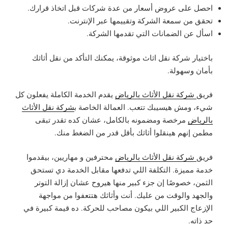
احصل على عروض أسعار من عدة شركات قبل اتخاذ قرارك.
تحقق من سمعة الشركة وتقييمها عبر الإنترنت.
اسأل عن الضمانات التي تقدمها الشركة.
باختيار شركة نقل اثاث موثوقة، يمكنك التأكد من نقل أثاثك
بأمان وسهولة.
فريق
شركة نقل الأثاث بالرياض
يقدم الخدمة الكاملة يفعلون كل
شيء، ومش هيسيبك تتعب. العمالة الخاصة ب
شركة نقل الأثاث
بالرياض
مرخصة ومضمونه بالكامل، عشان كده تقدر تبقى
مطمن إنهم هينقلوا أثاثك بأقل قدر من الضغط منك.
فريق
شركة نقل الأثاث بالرياض
محترفين و مهاريين، بيقدموا
خدمة مميزة. التكلفة اللي تدفعها مقابل الخدمة دي تستحق
الثمن، خصوصًا إن جزء كبير منها هيروح عشان إزالة التوتر
والجهد والوقت من عليك. أنت وأثاثك هتتعفوا من مواجهة
الإزعاج الكبير اللي بيكون مصاحب للحركة. ده قيمة كبيرة في
حد ذاته.