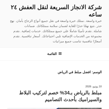
لتجاوز
شركة الانجاز السريعة لنقل العفش ٢٤
لى
ساعه
لمحتوى
خبرة واسعة..نمتلك خبرة واسعة في نقل جميع أنواع الزجاج بأمان. نهج
حذر..نتبع نهجًا حذرًا للغاية لضمان سلامة ممتلكاتك. ضمانات
شاملة..نقدم تأمينًا شاملًا على جميع ممتلكاتك. خدمات إضافية..نقدم
مجموعة من الخدمات الإضافية تلبي احتياجاتك. أسعار تنافسية..نقدم
أسعارًا تنافسية تناسب جميع ميزانيات
القائمة
الوسم:
افضل مبلط في الرياض
نُشر
10 يونيو، 2026
في
مبلط بالرياض بـ34% خصم لتركيب البلاط
والسيراميك بأحدث التصاميم