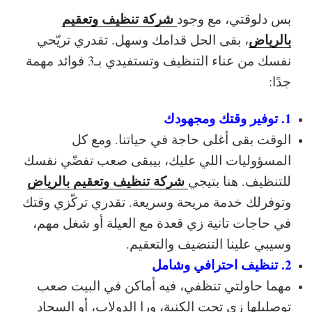
شركة تنظيف وتعقيم
بس دلوقتي، مع وجود
بالرياض
، بقى الحل قدامك وسهل. تقدري تريّحي
نفسك من عناء التنظيف وتستفيدي بـ3 فوائد مهمة
جدًا:
1. توفير وقتك ومجهودك
الوقت بقى أغلى حاجة في حياتنا. ومع كل
المسؤوليات اللي عليك، بيبقى صعب تفضّي نفسك
شركة تنظيف وتعقيم بالرياض
للتنظيف. هنا بتيجي
وتوفرلك خدمة مريحة وسريعة. تقدري تركّزي وقتك
في حاجات تانية زي قعدة مع العيلة أو شغل مهم،
وسيبي علينا التنضيف والتعقيم.
2. تنظيف احترافي وشامل
مهما حاولتي تنظفي، فيه أماكن في البيت صعب
توصليلها زي تحت الكنبة، ورا الدولاب، أو السجاد