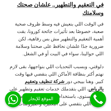
في التعقيم والتطهير.. علشان صحتك
وسلامتك
في الوقت اللي بنعيش فيه وسط ظروف صحية
صعبة، خصوصًا بعد تأثيرات جائحة كورونا، بقت
أهمية التعقيم والتطهير مش بس رفاهية، لكن
ضرورية جدًا علشان نحافظ على صحتنا وسلامة
اللي حوالينا، سواء في البيت أو في الشغل.
دلوقتي، وبسبب التحديات اللي بنواجهها، بقى لازم
نهتم أكتر بنظافة الأماكن اللي بنقضي فيها وقت
شركة تنظيف وتعقيم
كبير. وهنا بييجي دور
بالرياض
، اللي بتقدملك خدمات تعقيم وتطهير على
أعلى مستوى، باستخدام أحدث الأجهزة وأفضل
المواد اللي بتقضي على البكتيريا والفيروسات.