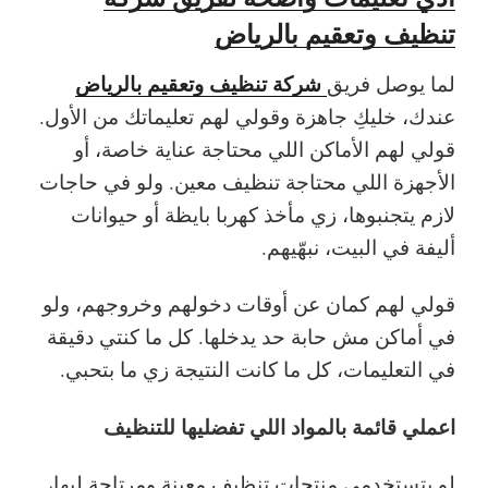
تنظيف وتعقيم بالرياض
شركة تنظيف وتعقيم بالرياض
لما يوصل فريق
عندك، خليكِ جاهزة وقولي لهم تعليماتك من الأول.
قولي لهم الأماكن اللي محتاجة عناية خاصة، أو
الأجهزة اللي محتاجة تنظيف معين. ولو في حاجات
لازم يتجنبوها، زي مأخذ كهربا بايظة أو حيوانات
أليفة في البيت، نبهّيهم.
قولي لهم كمان عن أوقات دخولهم وخروجهم، ولو
في أماكن مش حابة حد يدخلها. كل ما كنتي دقيقة
في التعليمات، كل ما كانت النتيجة زي ما بتحبي.
اعملي قائمة بالمواد اللي تفضليها للتنظيف
لو بتستخدمي منتجات تنظيف معينة ومرتاحة ليها،