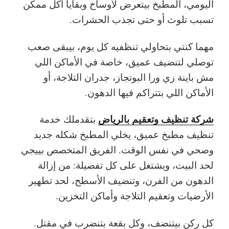
اليومي، المطبخ بيتعرض لأوساخ وبقايا أكل ممكن
تسبب تلوث أو حتى تجذب الحشرات.
مهما كنتي بتحاولي تنظفيه كل يوم، بيبقى صعب
توصلي لتنضيف عميق، خاصة في الأماكن اللي
مش باينة زي ورا البوتجاز، جدران التلاجة، أو
الأماكن اللي بتتراكم فيها الدهون.
شركة تنظيف وتعقيم بالرياض
بتقدملك خدمة
تنظيف مطبخ عميق، يخلي المطبخ شكله جديد
وصحي في نفس الوقت. الفريق المتخصص بييجي
لحد البيت، ويشتغل على كل تفصيلة: من إزالة
الدهون من الفرن، وتنضيف الأسطح، لحد تطهير
الأرضيات وتعقيم التلاجة وأماكن التخزين.
كل ركن بيتنضف، وكل بقعة بتنضرب في مقتل.