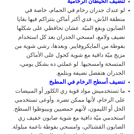
تنضيف الحيطان الرخامية
لو عندك جدران رخام في الحمام، خاصة في
منطقة الدُش، فدي أكتر أماكن بتتراكم فيها بقايا
الصابون وبقع الميّة. عشان تحافظي على شكلها
نضيف ولامع، امسحي الجدران بعد كل استخدام
بفوطة من المايكروفايبر. وبعدها، رشي شوية من
مزيج ميّة دافية مع شوية كحول على الأماكن
المتسخة وامسحيها. لو عملتي ده بشكل يومي،
الجدران هتفضل نضيفة وبتلمع.
تنضيف أسطح الرخام في المطبخ
ما تستخدميش مواد قوية زي الكلور أو المبيضات
على الرخام، لأنها ممكن تضره. وأوعى تستخدمي
الخل أو الليمون، لأنهم حمضيين وبيبوظوا السطح.
استخدمي ميّة دافية مع شوية صابون خفيف زي
الصابون القشتالي، وامسحي بفوطة ناعمة مبلولة.