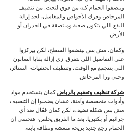
وينضفوا الحمام كله من فوق لتحت. من تنظيف
المرحاض وفرك الأحواض والمغاسل، لحد إزالة
البقع اللي بتكون صعبة وملتصقة في الجدران أو
الأرض.
وكمان، مش بس بينضفوا السطح، لكن بيركزوا
على التفاصيل اللي بتفرق. زي إزالة بقايا الصابون
اللي بتتجمع مع الوقت، وتنظيف الحنفيات، الستائر،
وحتى ورا المرحاض.
شركة تنظيف وتعقيم بالرياض
كمان بتستخدم مواد
وأدوات متخصصة وآمنة، عشان يضمنوا إن التنضيف
مش بس شكله نضيف، لكن كمان فعّال ضد أي
جراثيم أو بكتيريا. بعد ما الفريق يخلص، هتحسي إن
الحمام رجع جديد بريحة منعشة ونظافة باينة.