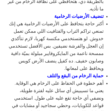
بالطريقة دي، هتحافظي على نظافة الرخام من غير
ما تأذيه.
تنضيف الأرضيات الرخامية
أكتر حاجة بتحافظ على الأرضيات الرخامية هي إنك
تمنعي تراكم التراب والفتافيت اللي ممكن تعمل
خدوش. لو هتستخدمي مكنسة كهربا، لازم تتأكدي
إن العجل والفرشة نضيفين. بس الأفضل تستخدمي
ممسحة ناعمة من المايكروفايبر مبلولة بميّة دافية
وصابون خفيف. ده كفيل ينضف الأرض كويس
ويحافظ على لمعانها.
حماية الرخام من البقع والتلف
أهم خطوة في الحفاظ على الرخام هي الوقاية.
يعني ما تسيبيش أي سائل عليه لفترة طويلة،
ونضفي أي حاجة تقع عليه على طول. استخدمي
قواعد للكوبايات، وحطي سجاجيد أو مشايات في