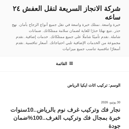
لتجاوز
شركة الانجاز السريعة لنقل العفش ٢٤
لى
ساعه
لمحتوى
خبرة واسعة..نمتلك خبرة واسعة في نقل جميع أنواع الزجاج بأمان. نهج
حذر..نتبع نهجًا حذرًا للغاية لضمان سلامة ممتلكاتك. ضمانات
شاملة..نقدم تأمينًا شاملًا على جميع ممتلكاتك. خدمات إضافية..نقدم
مجموعة من الخدمات الإضافية تلبي احتياجاتك. أسعار تنافسية..نقدم
أسعارًا تنافسية تناسب جميع ميزانيات
القائمة
الوسم:
تركيب اثاث ايكيا الرياض
نُشر
30 يونيو، 2026
في
نجار فك وتركيب غرف نوم بالرياض..10سنوات
خبرة بمجال فك وتركيب الغرف..100%ضمان
جودة