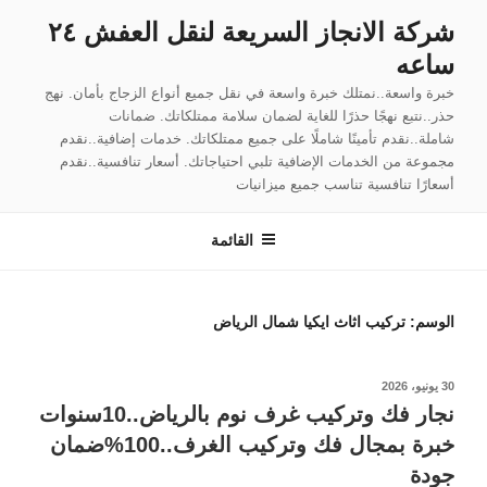
لتجاوز
شركة الانجاز السريعة لنقل العفش ٢٤
لى
ساعه
لمحتوى
خبرة واسعة..نمتلك خبرة واسعة في نقل جميع أنواع الزجاج بأمان. نهج
حذر..نتبع نهجًا حذرًا للغاية لضمان سلامة ممتلكاتك. ضمانات
شاملة..نقدم تأمينًا شاملًا على جميع ممتلكاتك. خدمات إضافية..نقدم
مجموعة من الخدمات الإضافية تلبي احتياجاتك. أسعار تنافسية..نقدم
أسعارًا تنافسية تناسب جميع ميزانيات
القائمة
الوسم:
تركيب اثاث ايكيا شمال الرياض
نُشر
30 يونيو، 2026
في
نجار فك وتركيب غرف نوم بالرياض..10سنوات
خبرة بمجال فك وتركيب الغرف..100%ضمان
جودة