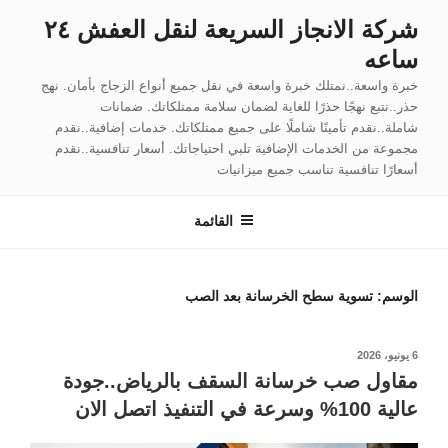
لتجاوز
شركة الانجاز السريعة لنقل العفش ٢٤
لى
ساعه
لمحتوى
خبرة واسعة..نمتلك خبرة واسعة في نقل جميع أنواع الزجاج بأمان. نهج
حذر..نتبع نهجًا حذرًا للغاية لضمان سلامة ممتلكاتك. ضمانات
شاملة..نقدم تأمينًا شاملًا على جميع ممتلكاتك. خدمات إضافية..نقدم
مجموعة من الخدمات الإضافية تلبي احتياجاتك. أسعار تنافسية..نقدم
أسعارًا تنافسية تناسب جميع ميزانيات
القائمة
الوسم:
تسوية سطح الخرسانة بعد الصب
نُشر
6 يونيو، 2026
في
مقاول صب خرسانة السقف بالرياض..جودة
عالية 100% وسرعة في التنفيذ اتصل الان