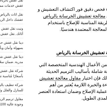
عفش خدمات مميزه 100%..عرض
جراء فحص دقيق فور اكتشاف التعشيش و
معالجة تعشيش الخرسانة بالرياض
عفشك داخل الرياض تبد
ريقة المناسبة للإصلاح باستخدام
معالجة المعتمدة هندسيًا.
أثاثك..نقل عفش احترافي00
بسهولة وأمان وبأ
جة تعشيش الخرسانة بالرياض
مدربة..ضمان سل
ن الأعمال الهندسية المتخصصة التي
 شاملة بأساليب الترميم الحديثة
بأسعارًا مُناسبة
لك فإن اختيار
مقاول معالجة تعشيش
ة والخبرة اللازمة يُعتبر من أهم
ملية الإصلاح وضمان استعادة العنصر
للمنازل والفلل وا
لمدى الطويل.
وجودة عالية 100% احجز الان