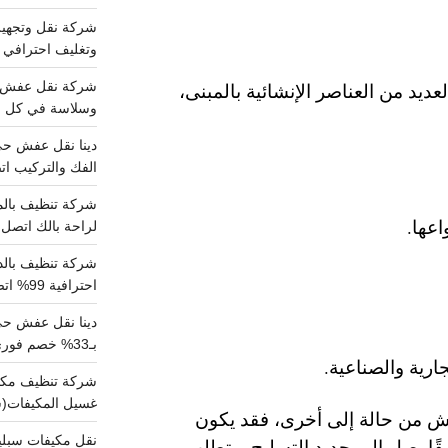
وتغليف احترافي 
يد من العناصر الإنشائية بالمبنى،
وسلاسة في كل خط
الفك والتركيب اتص
عها.
لراحة بالك اتصل ب
احترافية 99% اتصل بنا الان
دينا نقل عفش ح
بـ33% خصم فوري
ارية والصناعية.
غسيل المكيفات(
 من حالة إلى أخرى، فقد يكون
قًا يصل إلى حديد التسليح ويتطلب