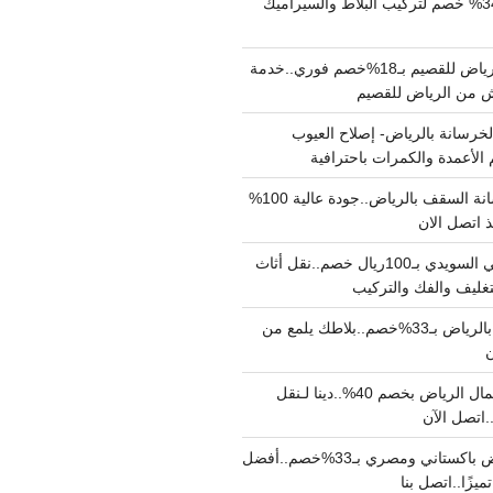
مبلط بالرياض بـ34% خصم لتركيب البلاط والسيراميك
نقل عفش من الرياض للقصيم بـ18%خصم فوري..خدمة
خرسانة بالرياض- إصلاح العيوب
 الأعمدة والكمرات باحترافية
مقاول صب خرسانة السقف بالرياض..جودة عالية 100%
 اتصل الان
دينا نقل عفش حي السويدي بـ100ريال خصم..نقل أثاث
غليف والفك والتركيب
شركة جلي بلاط بالرياض بـ33%خصم..بلاطك يلمع من
ن
دينا نقل عفش شمال الرياض بخصم 40%..دينا لـنقل
نقل عفش بالرياض باكستاني ومصري بـ33%خصم..أفضل
يزًا..اتصل بنا