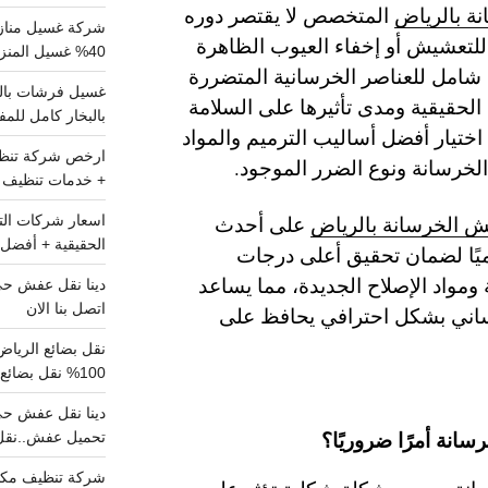
ة بالرياض
المتخصص لا يقتصر دوره
شركة غسيل مناز
لتعشيش أو إخفاء العيوب الظاهرة
40% غسيل المنزل شامل تواصل الان
ص شامل للعناصر الخرسانية المتضررة
الحقيقية ومدى تأثيرها على السلامة
بالبخار كامل للم
 اختيار أفضل أساليب الترميم والمواد
 الخرسانة ونوع الضرر الموجود.
+ خدمات تنظيف ش
ش الخرسانة بالرياض
على أحدث
الحقيقية + أفضل 
لميًا لضمان تحقيق أعلى درجات
 ومواد الإصلاح الجديدة، مما يساعد
اتصل بنا الان
رساني بشكل احترافي يحافظ على
100% نقل بضائع داخل الرياض وخارجها
سانة أمرًا ضروريًا؟
تحميل عفش..نقل 
شركة تنظيف مكي