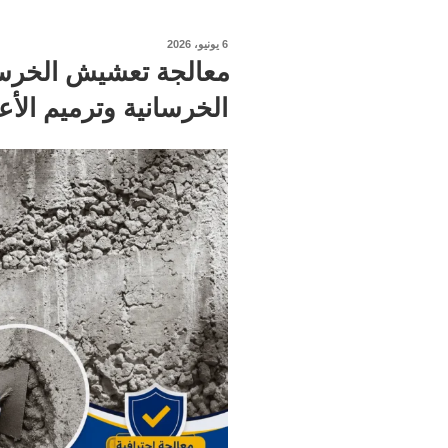
نُشر
6 يونيو، 2026
في
معالجة تعشيش الخرسان
الخرسانية وترميم الأع