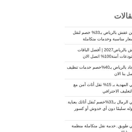
الات
شركة نقل وتخزين عفش بالرياض بـ33% خصم لنقل
عار مناسبة وخدمات متكاملة
أسعار تخزين عفش بالرياض2027 | أفضل الباقات
ة100% اتصل الان
شركة تنظيف سجاد بالرياض بـ40%خصم خدمات تنظيف
 بنا الان
دينا نقل عفش حي المهدية بـ 15% نقل أثاث آمن مع
لتغليف الاحترافي
دينا نقل عفش حي الرمال بـ33%خصم نُنقل أثاثك بعناية
له سليمًا دون أي خدوش أو كسور
 طويق..خدمة نقل متكاملة منظمة