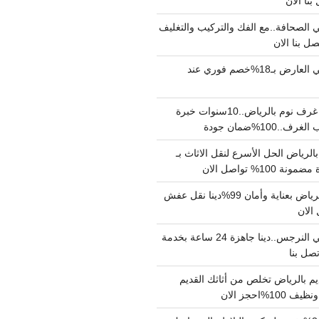
الصحافة..مع الفك والتركيب والتغليف
دينا نقل عفش حي العارض بـ18%خصم فوري عند
نجار فك وتركيب غرف نوم بالرياض..10سنوات خبرة
100%ضمان جودة
لرياض الحل الأسرع لنقل الاثاث بـ
دينا نقل عفش بالرياض بعناية وأمان 99%دينا نقل عفش
دينا نقل عفش حي النرجس..دينا جاهزة 24 ساعة بخدمة
م بالرياض تخلص من أثاثك القديم
%احجز الان