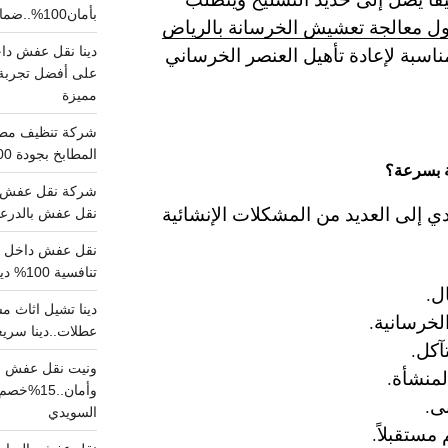
بأمان100%..ضمان سلامتك وراحتك
ل معالجة تعشيش الخرسانة بالرياض
مناسبة لإعادة تأهيل العنصر الخرساني
على أفضل تجربة 
مميزة
المطابخ بجودة 100% اتصل الان
ة بسرعة؟
شركة نقل عفش ب
 إلى العديد من المشكلات الإنشائية
نقل عفش بالدرعية بـ100ريال خصم على خدما
تنافسية 100% دينا نقل عفش داخل الرياض
ل.
لخرسانية.
عطلات..دينا سريع
آكل.
ونيت نقل عفش ح
لمنشأة.
وأمان..
ى.
السويدي
 مستقبلاً.