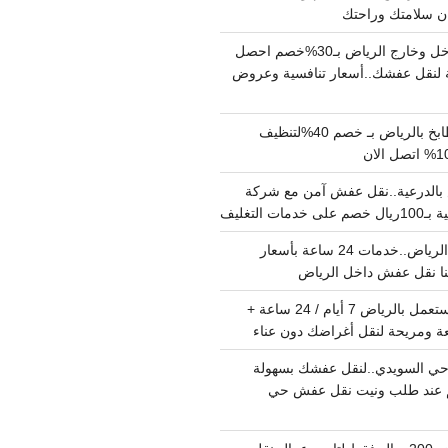
دينا نقل عفش داخل وخارج الرياض بـ30%خصم احصل
لنقل عفشك..أسعار تنافسية وعروض
شركة تنظيف مطابخ بالرياض بـ خصم 40%لتنظيف
الدرعية..نقل عفش آمن مع شركة
ت التغليف
نقل عفش داخل الرياض..خدمات 24 ساعة بأسعار
دينا تشيل اثاث مستعمل بالرياض 7 أيام / 24 ساعة +
ة ومريحة لنقل أغراضك دون عناء
ي السويدي..لنقل عفشك بسهولة
15%خصم عند طلب ونيت نقل عفش حي