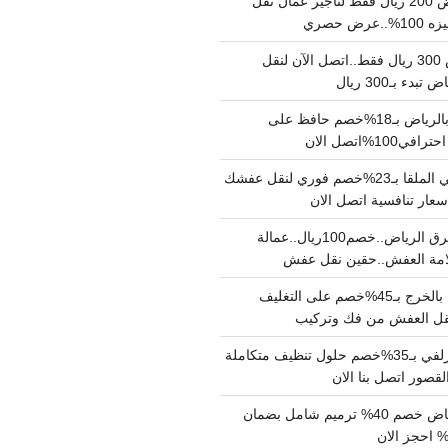
نقل عفش بالرياض 200 ريال فقط لتاجير عمال نقل
 حصري
نقل اثاث بالرياض 300 ريال فقط..اتصل الآن لنقل
ء بـ300 ريال
ونيت نقل عفش بالرياض بـ18%خصم حافظ على
1%اتصل الان
دينا نقل عفش حي الملقا بـ23%خصم فوري لنقل عفشك
سعار تنافسية اتصل الان
دينا نقل عفش شرق الرياض..خصم100ريال..عمالة
امة العفش..حقين نقل عفش
شركة نقل عفش بالخرج بـ45%خصم على التغليف
 نقل العفش من فك وتركيب
شركة تنظيف بالزلفي بـ35%خصم حلول تنظيف متكاملة
لقصور اتصل بنا الان
مقاول ترميم الرياض خصم 40% ترميم شامل بضمان