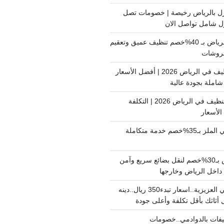
ل بالرياض رخيصة | خصومات تصل
غسيل فرشات بالرياض بـ 40%خصم تنظيف عميق وتعقيم
فروشات
ارخص شركة تنظيف في الرياض 2026 | أفضل الأسعار
املة بجودة عالية
اسعار شركات التنظيف في الرياض 2026 | التكلفة
الأسعار
دينا نقل عفش حي الملز بـ35%خصم خدمة متكاملة
نقل بضائع الرياض بـ30%خصم لنقل بضائع سريع وآمن
دينا نقل عفش حي العزيزية..اسعار تبدء350 ريال..دينه
أثاثك بأقل تكلفة وأعلى جودة
فات بالدوادمي..خصومات