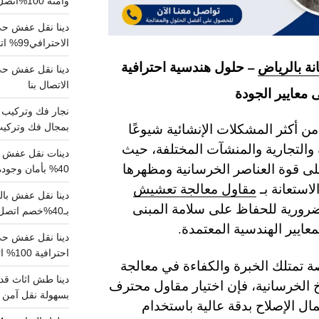
وآمنة 100%اتصل بنا الان
دينا نقل عفش حي 
الاحترافي99% اتصل بنا الان
ة بالرياض
– حلول هندسية احترافية
الاتصال بنا
 معايير الجودة
 أكثر المشكلات الإنشائية شيوعًا
بمجال فك وتركيب الغرف..
ة والتجارية والمنشآت المختلفة، حيث
دينات نقل عفش با
ى قوة العناصر الخرسانية ومظهرها
40% بأمان وجودة مضمونة 100% تواصل الان
استعانة بـ
مقاول معالجة تعشيش
ورية للحفاظ على سلامة المبنى
بـ40%خصم اتصل الان
ايير الهندسية المعتمدة.
احترافية 100% اتصل بنا
تمتلك الخبرة والكفاءة في معالجة
دينا طش اثاث قدي
 الخرسانية، فإن اختيار مقاول محترف
بسهولة نقل آمن ونظيف 100
ل الإصلاح بدقة عالية باستخدام