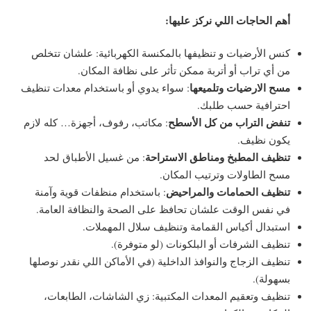
أهم الحاجات اللي نركز عليها:
كنس الأرضيات و تنظيفها بالمكنسة الكهربائية: علشان تتخلص
من أي تراب أو أتربة ممكن تأثر على نظافة المكان.
مسح الارضيات وتلميعها
: سواء يدوي أو باستخدام معدات تنظيف
احترافية حسب طلبك.
تنفض التراب من كل الأسطح
: مكاتب، رفوف، أجهزة… كله لازم
يكون نظيف.
تنظيف المطبخ ومناطق الاستراحة
: من غسيل الأطباق لحد
مسح الطاولات وترتيب المكان.
تنظيف الحمامات والمراحيض
: باستخدام منظفات قوية وآمنة
في نفس الوقت علشان تحافظ على الصحة والنظافة العامة.
استبدال أكياس القمامة وتنظيف سلال المهملات.
تنظيف الشرفات أو البلكونات (لو متوفرة).
تنظيف الزجاج والنوافذ الداخلية (في الأماكن اللي نقدر نوصلها
بسهولة).
تنظيف وتعقيم المعدات المكتبية: زي الشاشات، الطابعات،