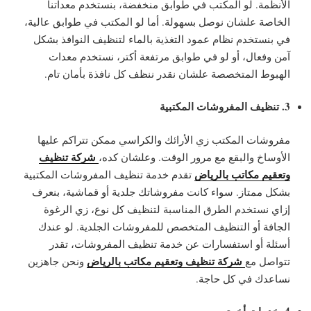
الأنظمة. لو المكتب في طوابق منخفضة، بنستخدم معداتنا
الخاصة علشان نوصل بسهولة. أما لو المكتب في طوابق عالية،
في بنستخدم نظام عمود التغذية بالماء لتنظيف النوافذ بشكل
آمن وفعال، أو لو في طوابق مرتفعة أكتر، نستخدم معدات
الهبوط المتخصصة علشان نقدر ننظف كل نافذة بأمان تام.
3. تنظيف المفروشات المكتبية
مفروشات المكتب زي الأرائك والكراسي ممكن تتراكم عليها
شركة تنظيف
الأوساخ والبقع مع مرور الوقت. وعلشان كده،
وتعقيم مكاتب بالرياض
تقدم خدمة تنظيف المفروشات المكتبية
بشكل ممتاز. سواء كانت مفروشاتك جلدية أو قماشية، بنعرف
إزاي نستخدم الطرق المناسبة لتنظيف كل نوع، زي الرغوة
الجافة أو التنظيف المتخصص للمفروشات الجلدية. لو عندك
أسئلة أو استفسارات عن خدمة تنظيف المفروشات، تقدر
شركة تنظيف وتعقيم مكاتب بالرياض
تتواصل مع
ونحن جاهزين
نساعدك في كل حاجة.