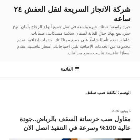
لتجاوز
شركة الانجاز السريعة لنقل العفش ٢٤
لى
ساعه
لمحتوى
خبرة واسعة..نمتلك خبرة واسعة في نقل جميع أنواع الزجاج بأمان. نهج
حذر..نتبع نهجًا حذرًا للغاية لضمان سلامة ممتلكاتك. ضمانات
شاملة..نقدم تأمينًا شاملًا على جميع ممتلكاتك. خدمات إضافية..نقدم
مجموعة من الخدمات الإضافية تلبي احتياجاتك. أسعار تنافسية..نقدم
أسعارًا تنافسية تناسب جميع ميزانيات
القائمة
الوسم:
تكلفة صب سقف
نُشر
6 يونيو، 2026
في
مقاول صب خرسانة السقف بالرياض..جودة
عالية 100% وسرعة في التنفيذ اتصل الان