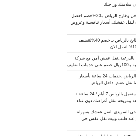
دينا نقل عفش داخل وخارج الرياض بـ30%خصم احصل
لنقل عفشك..أسعار تنافسية وعروض
شركة تنظيف مطابخ بالرياض بـ خصم 40%لتنظيف
الدرعية..نقل عفش آمن مع شركة
ت التغليف
نقل عفش داخل الرياض..خدمات 24 ساعة بأسعار
دينا تشيل اثاث مستعمل بالرياض 7 أيام / 24 ساعة +
ة ومريحة لنقل أغراضك دون عناء
ي السويدي..لنقل عفشك بسهولة
15%خصم عند طلب ونيت نقل عفش حي