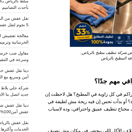
بأحدث التصاميم
5 نجوم لنقل عفش من الرياض للقصيم
معالجة تعشيش ال
الخرسانية وترميم
ض,شركة تنظيف مطبخ بالرياض,
ة المطبخ بالرياض
وسرعة في التنفيذ
آمن وسريع مع الت
افي مهم جدًا؟
تراكم في كل زاوية في المطبخ؟ هل لاحظت إن
جديد اتصل بنا الا
دة؟ أو بدأت تحس إن فيه ريحة مش لطيفة في
 محتاج تنظيف عميق واحترافي، وده لاسباب
عفش آمن100%..اتصل الآن
الخدمات وأكثرها تم
اء
– الأكل اللي بيحضر في مكان مش نضيف