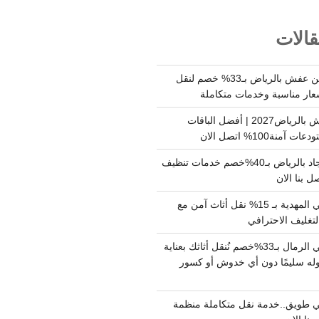
الات
شركة نقل وتخزين عفش بالرياض بـ33% خصم لنقل
عار مناسبة وخدمات متكاملة
أسعار تخزين عفش بالرياض2027 | أفضل الباقات
ة100% اتصل الان
شركة تنظيف سجاد بالرياض بـ40%خصم خدمات تنظيف
 بنا الان
دينا نقل عفش حي المهدية بـ 15% نقل أثاث آمن مع
لتغليف الاحترافي
دينا نقل عفش حي الرمال بـ33%خصم نُنقل أثاثك بعناية
له سليمًا دون أي خدوش أو كسور
 طويق..خدمة نقل متكاملة منظمة