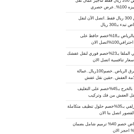
نقل عفش بالرياض 200 ريال فقط لتاجير عمال نقل
 حصري
نقل اثاث بالرياض 300 ريال فقط..اتصل الآن لنقل
ء بـ300 ريال
ونيت نقل عفش بالرياض بـ18%خصم حافظ على
1%اتصل الان
دينا نقل عفش حي الملقا بـ23%خصم فوري لنقل عفشك
سعار تنافسية اتصل الان
دينا نقل عفش شرق الرياض..خصم100ريال..عمالة
امة العفش..حقين نقل عفش
شركة نقل عفش بالخرج بـ45%خصم على التغليف
 نقل العفش من فك وتركيب
شركة تنظيف بالزلفي بـ35%خصم حلول تنظيف متكاملة
لقصور اتصل بنا الان
مقاول ترميم الرياض خصم 40% ترميم شامل بضمان