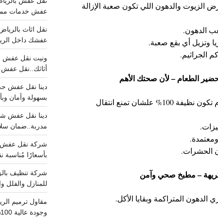
ض الزيوت والدهون اللي تكون صعبة الإزالة
عفش خدمات مميزه 100%..عرض
عب الدهون.
عفشك داخل الرياض تبد
يا وتزيل أي بقع صعبة.
م الجراثيم.
أثاثك..نقل عفش احترافي00
بسهولة وأمان وبأ
الأسطح اللي بيتحضر عليها الأكل لازم تكون نظيفة 100% علشان تمنع انتقال
يزات.
مدربة..ضمان سل
ومعتمدة.
ون الحشرات.
بأسعارًا مُناسبة
للمنازل والفلل وا
الدهون المتراكمة وبقايا الأكل.
وجودة عالية 100% احجز الان