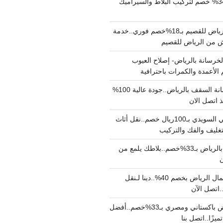
مبلط بالرياض بـ34% خصم لتركيب البلاط والسيراميك
نقل عفش من الرياض للقصيم بـ18%خصم فوري..خدمة
خرسانة بالرياض- إصلاح العيوب
 الأعمدة والكمرات باحترافية
مقاول صب خرسانة السقف بالرياض..جودة عالية 100%
 اتصل الان
دينا نقل عفش حي السويدي بـ100ريال خصم..نقل أثاث
غليف والفك والتركيب
شركة جلي بلاط بالرياض بـ33%خصم..بلاطك يلمع من
ن
دينا نقل عفش شمال الرياض بخصم 40%..دينا لـنقل
نقل عفش بالرياض باكستاني ومصري بـ33%خصم..أفضل
يزًا..اتصل بنا