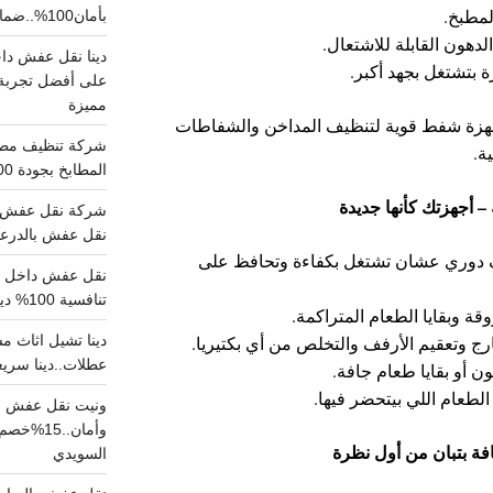
لمطبخ.
بأمان100%..ضمان سلامتك وراحتك
دهون القابلة للاشتعال.
ة بتشتغل بجهد أكبر.
على أفضل تجربة 
مميزة
جهزة شفط قوية لتنظيف المداخن والشفاطات
ة.
المطابخ بجودة 100% اتصل الان
شركة نقل عفش ب
نقل عفش بالدرعية بـ100ريال خصم على خدما
ف دوري عشان تشتغل بكفاءة وتحافظ على
تنافسية 100% دينا نقل عفش داخل الرياض
ة وبقايا الطعام المتراكمة.
رج وتعقيم الأرفف والتخلص من أي بكتيريا.
عطلات..دينا سريع
ن أو بقايا طعام جافة.
لطعام اللي بيتحضر فيها.
ونيت نقل عفش ح
وأمان..
السويدي