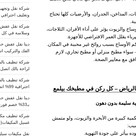
، المداخن، الجدران، والأرضيات كلها تحتاج
وتغليف احترافي 
ة.
ساخ والزيوت يؤثر على أداء الأفران، الثلاجات،
وسلاسة في كل خط
باء يقلل العمر الافتراضي للأجهزة.
م الأوساخ بسبب روائح غير محببة في المكان.
الفك والتركيب اتص
 سواء مطبخ منزلي أو مطبخ تجاري، لازم
ق مع معايير الصحة.
لراحة بالك اتصل ب
احترافية 99% اتصل بنا الان
لرياض – كل ركن في مطبخك بيلمع
دينا نقل عفش ح
بـ33% خصم فوري
مية كبيرة من الأبخرة والزيوت، ولو متمش
غسيل المكيفات(
سبب:
 بيأثر على جودة التهوية.