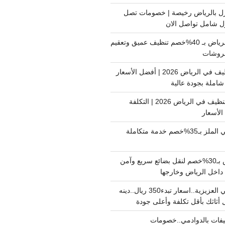
ل بالرياض رخيصة | خصومات تصل
غسيل فرشات بالرياض بـ 40%خصم تنظيف عميق وتعقيم
فروشات
ارخص شركة تنظيف في الرياض 2026 | أفضل الأسعار
املة بجودة عالية
اسعار شركات التنظيف في الرياض 2026 | التكلفة
الأسعار
دينا نقل عفش حي الملز بـ35%خصم خدمة متكاملة
نقل بضائع الرياض بـ30%خصم لنقل بضائع سريع وآمن
دينا نقل عفش حي العزيزية..اسعار تبدء350 ريال..دينه
أثاثك بأقل تكلفة وأعلى جودة
فات بالدوادمي..خصومات