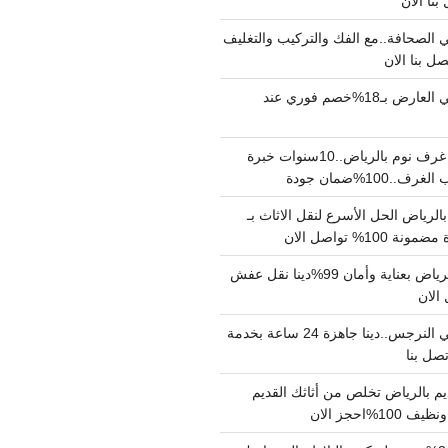
الصحافة..مع الفك والتركيب والتغليف
دينا نقل عفش حي العارض بـ18%خصم فوري عند
نجار فك وتركيب غرف نوم بالرياض..10سنوات خبرة
100%ضمان جودة
لرياض الحل الأسرع لنقل الاثاث بـ
دينا نقل عفش بالرياض بعناية وأمان 99%دينا نقل عفش
دينا نقل عفش حي النرجس..دينا جاهزة 24 ساعة بخدمة
م بالرياض تخلص من أثاثك القديم
%احجز الان