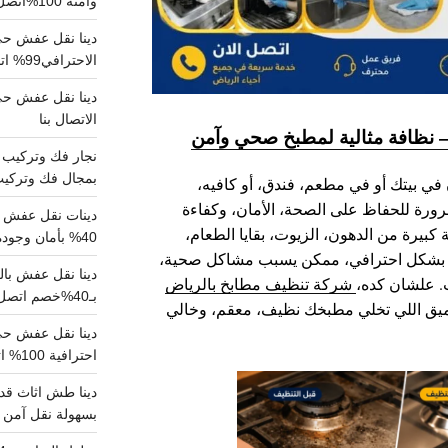
وآمنة 100%اتصل بنا الان
دينا نقل عفش حي 
الاحترافي99% اتصل بنا الان
الاتصال بنا
 نظافة مثالية لمطبخ صحي وآمن
بمجال فك وتركيب الغرف..
في بيتك أو في مطعم، فندق، أو كافيه،
ورة للحفاظ على الصحة، الأمان، وكفاءة
دينات نقل عفش با
ة كبيرة من الدهون، الزيوت، بقايا الطعام،
40% بأمان وجودة مضمونة 100% تواصل الان
فه بشكل احترافي، ممكن يسبب مشاكل صحية،
. علشان كده،
شركة تنظيف مطابخ بالرياض
بـ40%خصم اتصل الان
ميق اللي تخلي مطبخك نظيف، معقم، وخالي
احترافية 100% اتصل بنا
دينا طش اثاث قدي
بسهولة نقل آمن ونظيف 100