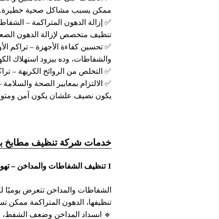
ممكن يسبب مشاكل صحية خطيرة.
✅
إزالة الدهون المتراكمة
– الشفاطات
تنظيف متخصص لإزالة الدهون الصعب
✅
تحسين كفاءة الأجهزة
– تراكم الأو
والشفاطات، وده بيزود استهلاك الكهر
✅
التخلص من الروائح الكريهة
– تراك
✅
الالتزام بمعايير الصحة والسلامة
–
يكون نضيف علشان يكون آمن ومتواف
خدمات شركة تنظيف مطابخ با
1️ تنظيف الشفاطات والمداخن – تهوية سليمة بدون دهون
الشفاطات والمداخن تتعرض يوميًا لك
تنظيفها، الدهون المتراكمة ممكن ت
🔹 انسداد المداخن وضعف الشفط، وده