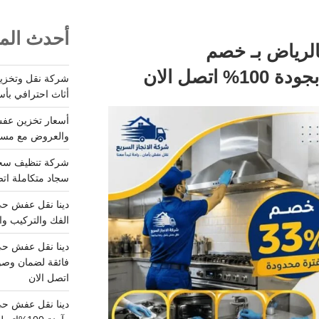
أحدث المق
لرياض بـ خصم
أثاث احترافي بأس
والعروض مع مستودعات آمن
سجاد متكاملة اتصل
الفك والتركيب وا
فائقة لضمان وصو
اتصل الان
دينا نقل عفش حي