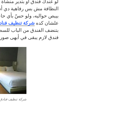
لو عندك فندق أو بتدير منشأة 
النظافة مش بس رفاهية دي أس
بيبص حواليه، ولو حسّ بأي حا
شركة تنظيف فناد
علشان كده
بتنضف الفندق من الباب للسط
فندق لازم يبقى في أبهى صور
شركة تنظيف فنادق 