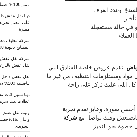
بأمان100%..ضمان سلامتك وراحتك
لفندق وعدد الغرف
أخير
على أفضل تجربة 
 في حالة مستعجلة
مميزة
لعملاء
المطابخ بجودة 100% اتصل الان
شركة نقل عفش ب
نقل عفش بالدرعية بـ100ريال خصم على خدما
ياض
بتقدم عروض خاصة للفنادق اللي
كل مواد ومستلزمات التنظيف من غير ما
 كل اللي عليك تركز على راحة
تنافسية 100% دينا نقل عفش داخل الرياض
عطلات..دينا سريع
 أحسن صورة، وعايز تقدم تجربة
ونيت نقل عفش ح
شركة
ماتضيعش وقتك تواصل مع
وأمان..
 خطوة نحو التميز
السويدي