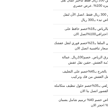
نقل عفش بالرياض 200 ريال فقط لتاجير عمال نقل
 حصري
نقل اثاث بالرياض 300 ريال فقط..اتصل الآن لنقل
ء بـ300 ريال
ونيت نقل عفش بالرياض بـ18%خصم حافظ على
1%اتصل الان
دينا نقل عفش حي الملقا بـ23%خصم فوري لنقل عفشك
سعار تنافسية اتصل الان
دينا نقل عفش شرق الرياض..خصم100ريال..عمالة
امة العفش..حقين نقل عفش
شركة نقل عفش بالخرج بـ45%خصم على التغليف
 نقل العفش من فك وتركيب
شركة تنظيف بالزلفي بـ35%خصم حلول تنظيف متكاملة
لقصور اتصل بنا الان
مقاول ترميم الرياض خصم 40% ترميم شامل بضمان