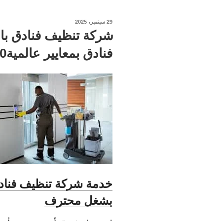
نُشر
29 سبتمبر، 2025
في
فنادق بمعايير عالمية100% اتصل بنا الان
بشغل محترف