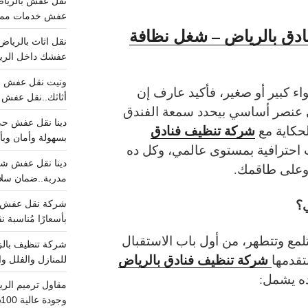
عفش خدمات مميزه 100%..عرض
دق بالرياض – شغل نظافة
عفشك داخل الرياض تبد
ء كبير أو صغير، فأكيد عارف إن
أثاثك..نقل عفش احترافي00
 عنصر أساسي بيحدد سمعة الفندق
شركة تنظيف فنادق
لحكاية مع
بسهولة وأمان وبأ
 احترافية بمستوى عالمي، وكل ده
وعلى طاقمك.
مدربة..ضمان سل
ي؟
بأسعارًا مُناسبة
لمع وتتطهر، من أول باب الاستقبال
شركة تنظيف فنادق بالرياض
تقدمها
للمنازل والفلل وا
ه يشمل:
وجودة عالية 100% احجز الان