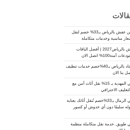
الات
شركة نقل وتخزين عفش بالرياض بـ33% خصم لنقل
عار مناسبة وخدمات متكاملة
أسعار تخزين عفش بالرياض2027 | أفضل الباقات
ة100% اتصل الان
شركة تنظيف سجاد بالرياض بـ40%خصم خدمات تنظيف
 بنا الان
دينا نقل عفش حي المهدية بـ 15% نقل أثاث آمن مع
لتغليف الاحترافي
دينا نقل عفش حي الرمال بـ33%خصم نُنقل أثاثك بعناية
له سليمًا دون أي خدوش أو كسور
 طويق..خدمة نقل متكاملة منظمة