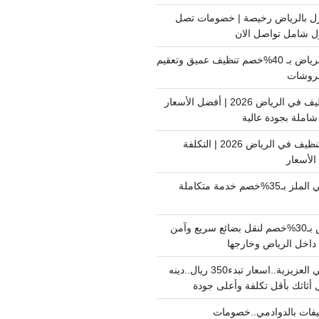
ل بالرياض رخيصة | خصومات تصل
غسيل فرشات بالرياض بـ 40%خصم تنظيف عميق وتعقيم
فروشات
ارخص شركة تنظيف في الرياض 2026 | أفضل الأسعار
املة بجودة عالية
اسعار شركات التنظيف في الرياض 2026 | التكلفة
الأسعار
دينا نقل عفش حي الملز بـ35%خصم خدمة متكاملة
نقل بضائع الرياض بـ30%خصم لنقل بضائع سريع وآمن
دينا نقل عفش حي العزيزية..اسعار تبدء350 ريال..دينه
أثاثك بأقل تكلفة وأعلى جودة
فات بالدوادمي..خصومات