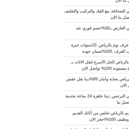
الصحافة..مع الفك والتركيب والتغليف
دينا نقل عفش حي العارض بـ18%خصم فوري عند
نجار فك وتركيب غرف نوم بالرياض..10سنوات خبرة
100%ضمان جودة
لرياض الحل الأسرع لنقل الاثاث بـ
دينا نقل عفش بالرياض بعناية وأمان 99%دينا نقل عفش
دينا نقل عفش حي النرجس..دينا جاهزة 24 ساعة بخدمة
م بالرياض تخلص من أثاثك القديم
%احجز الان