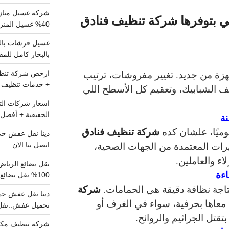
شركة غسيل مناز
ي بتوفرها شركة تنظيف فنادق
40% غسيل المنزل شامل تواصل الان
بالبخار كامل للم
هزة من جديد. تغيير مفروشات، ترتيب
+ خدمات تنظيف ش
ف الشبابيك، وتعقيم كل الأسطح اللي
الحقيقية + أفضل 
نة
شركة تنظيف فنادق
وميًا، علشان كده
ات المعتمدة من الجهات الصحية،
اتصل بنا الان
ء والعاملين.
اءة
100% نقل بضائع داخل الرياض وخارجها
شركة
تاجة نظافة دقيقة هي الحمامات.
 معاها بحرفية، سواء في الغرف أو
تحميل عفش..نقل 
بتقتل الجراثيم والروائح.
شركة تنظيف مكي