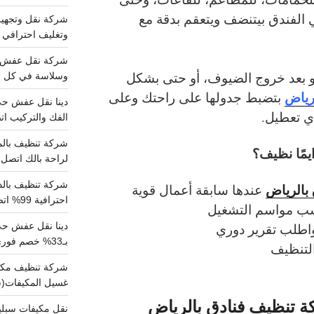
 الفندق بيتنضف ويتعقم بدقة مع
وتغليف احترافي 
 بعد خروج الضيوف، أو حتى بشكل
وسلاسة في كل خط
رياض
بتضبط جدولها على راحتك وعلى
ي تعطيل.
الفك والتركيب اتص
يمًا نظيف؟
لراحة بالك اتصل ب
بالرياض
عندها سابقة أعمال قوية
احترافية 99% اتصل بنا الان
ب مواسم التشغيل
اطلب تقرير دوري
دينا نقل عفش ح
بـ33% خصم فوري
التنظيف
غسيل المكيفات(
ة تنظيف فنادق بالرياض