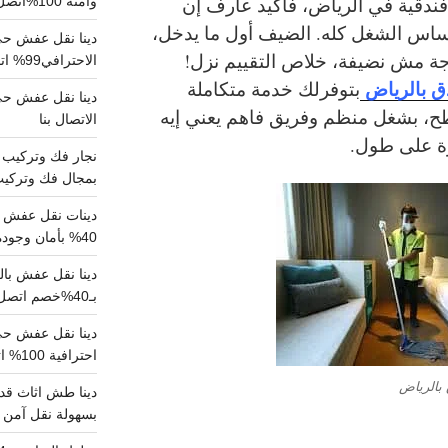
فندقية في الرياض، فأكيد عارف إن
وآمنة 100%اتصل بنا الان
اس الشغل كله. الضيف أول ما يدخل،
دينا نقل عفش حي 
جة مش نضيفة، خلاص التقييم نزل!
الاحترافي99% اتصل بنا الان
ق بالرياض
بتوفرلك خدمة متكاملة
ح، بشغل منظم وفريق فاهم يعني إيه
الاتصال بنا
ة على طول.
بمجال فك وتركيب الغرف..
دينات نقل عفش با
40% بأمان وجودة مضمونة 100% تواصل الان
بـ40%خصم اتصل الان
احترافية 100% اتصل بنا
بالرياض
دينا طش اثاث قدي
بسهولة نقل آمن ونظيف 100