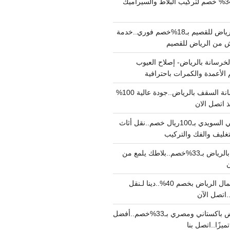
مبلط بالرياض بـ34% خصم لتركيب البلاط والسيراميك
نقل عفش من الرياض للقصيم بـ18%خصم فوري..خدمة
خرسانة بالرياض- إصلاح العيوب
 الأعمدة والكمرات باحترافية
مقاول صب خرسانة السقف بالرياض..جودة عالية 100%
 اتصل الان
دينا نقل عفش حي السويدي بـ100ريال خصم..نقل أثاث
غليف والفك والتركيب
شركة جلي بلاط بالرياض بـ33%خصم..بلاطك يلمع من
ن
دينا نقل عفش شمال الرياض بخصم 40%..دينا لـنقل
نقل عفش بالرياض باكستاني ومصري بـ33%خصم..أفضل
يزًا..اتصل بنا