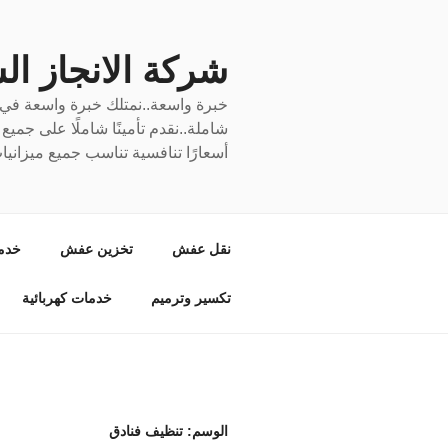
لتجاوز
لى
لمحتوى
شركة الانجاز السري
خبرة واسعة..نمتلك خبرة واسعة في نق
شاملة..نقدم تأمينًا شاملًا على جمي
أسعارًا تنافسية تناسب جميع ميزانيا
نقل عفش
تخزين عفش
خدم
تكسير وترميم
خدمات كهربائية
الوسم:
تنظيف فنادق