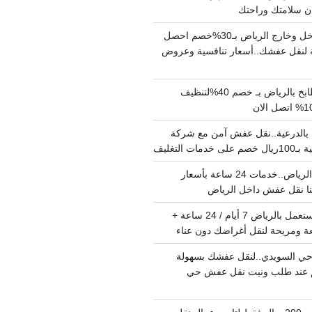
دينا نقل عفش داخل وخارج الرياض بـ30%خصم احصل
لنقل عفشك..أسعار تنافسية وعروض
شركة تنظيف مطابخ بالرياض بـ خصم 40%لتنظيف
الدرعية..نقل عفش آمن مع شركة
ت التغليف
نقل عفش داخل الرياض..خدمات 24 ساعة بأسعار
دينا تشيل اثاث مستعمل بالرياض 7 أيام / 24 ساعة +
ة ومريحة لنقل أغراضك دون عناء
ي السويدي..لنقل عفشك بسهولة
15%خصم عند طلب ونيت نقل عفش حي