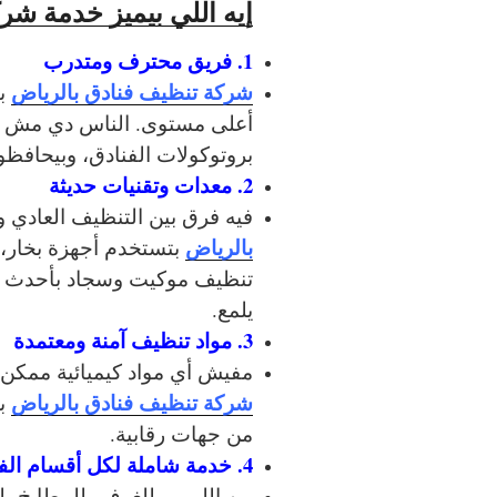
إيه اللي بيميز خدمة شر
1. فريق محترف ومتدرب
شركة تنظيف فنادق بالرياض
بت
أعلى مستوى. الناس دي مش 
بروتوكولات الفنادق، وبيحافظ
2. معدات وتقنيات حديثة
فيه فرق بين التنظيف العادي و
بالرياض
بتستخدم أجهزة بخار، 
تنظيف موكيت وسجاد بأحدث تق
يلمع.
3. مواد تنظيف آمنة ومعتمدة
مفيش أي مواد كيميائية ممكن
شركة تنظيف فنادق بالرياض
بت
من جهات رقابية.
4. خدمة شاملة لكل أقسام الفندق
من اللوبي، للغرف، للمطابخ، 