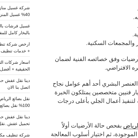
شركة غسيل مناز
40% غسيل المنزل شامل تواصل الان
ه.
بالبخار كامل للم
ة.
 والمجمعات السكنية.
+ خدمات تنظيف ش
لأرضيات وفق خصائصه الفنية لضمان
ه الافتراضي.
الحقيقية + أفضل 
العنصر البشري أحد أهم عوامل نجاح
اتصل بنا الان
ار فنيين متخصصين يمتلكون الخبرة
مة لتنفيذ أعمال الجلي بأعلى درجات
100% نقل بضائع داخل الرياض وخارجها
تحميل عفش..نقل 
لرياض
بفحص حالة الأرضيات أولاً
الموجودة، ثم اختيار أسلوب المعالجة
شركة تنظيف مكي