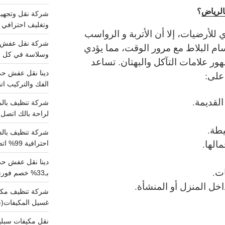
الرياض
؟
وتغليف احترافي 
للأرضيات، إلا أن الأتربة و الرواسب
سام البلاط مع مرور الوقت، مما يؤدي
وسلاسة في كل خط
ور علامات التآكل والبهتان.
تساعد
على:
الفك والتركيب اتص
القديمة.
لراحة بالك اتصل ب
طة.
الها.
احترافية 99% اتصل بنا الان
دينا نقل عفش ح
ات.
بـ33% خصم فوري
خل المنزل أو المنشأة.
غسيل المكيفات(