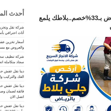
أحدث المق
شركة جلي بلاط بالرياض بـ33%خصم..بلاطك يلمع
أثاث احترافي بأس
والعروض مع مستودعات آمن
سجاد متكاملة اتصل
الفك والتركيب وا
فائقة لضمان وصو
اتصل الان
دينا نقل عفش حي