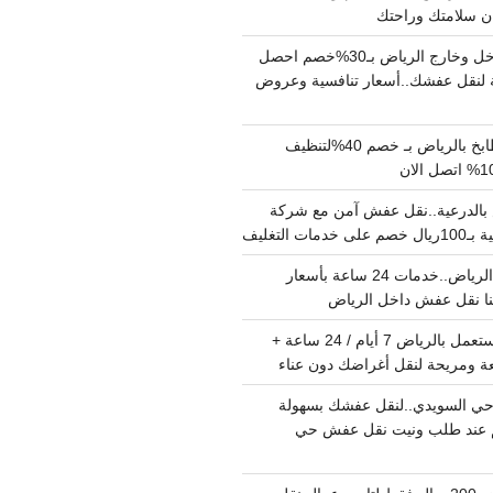
دينا نقل عفش داخل وخارج الرياض بـ30%خصم احصل
لنقل عفشك..أسعار تنافسية وعروض
شركة تنظيف مطابخ بالرياض بـ خصم 40%لتنظيف
الدرعية..نقل عفش آمن مع شركة
ت التغليف
نقل عفش داخل الرياض..خدمات 24 ساعة بأسعار
دينا تشيل اثاث مستعمل بالرياض 7 أيام / 24 ساعة +
ة ومريحة لنقل أغراضك دون عناء
ي السويدي..لنقل عفشك بسهولة
15%خصم عند طلب ونيت نقل عفش حي