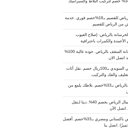
مبلط بالرياض بـ34% خصم لتركيب البلاط والسيراميك
نقل عفش من الرياض للقصيم بـ18%خصم فوري..خدمة
خرسانة بالرياض- إصلاح العيوب
 الأعمدة والكمرات باحترافية
مقاول صب خرسانة السقف بالرياض..جودة عالية 100%
 اتصل الان
دينا نقل عفش حي السويدي بـ100ريال خصم..نقل أثاث
غليف والفك والتركيب
شركة جلي بلاط بالرياض بـ33%خصم..بلاطك يلمع من
ن
دينا نقل عفش شمال الرياض بخصم 40%..دينا لـنقل
نقل عفش بالرياض باكستاني ومصري بـ33%خصم..أفضل
يزًا..اتصل بنا