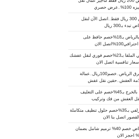
نقل عفش بالرياض 200 ريال فقط لتاجير عمال نقل
 حصري
نقل اثاث بالرياض 300 ريال فقط..اتصل الآن لنقل
ء بـ300 ريال
ونيت نقل عفش بالرياض بـ18%خصم حافظ على
1%اتصل الان
دينا نقل عفش حي الملقا بـ23%خصم فوري لنقل عفشك
سعار تنافسية اتصل الان
دينا نقل عفش شرق الرياض..خصم100ريال..عمالة
امة العفش..حقين نقل عفش
شركة نقل عفش بالخرج بـ45%خصم على التغليف
 نقل العفش من فك وتركيب
شركة تنظيف بالزلفي بـ35%خصم حلول تنظيف متكاملة
لقصور اتصل بنا الان
مقاول ترميم الرياض خصم 40% ترميم شامل بضمان