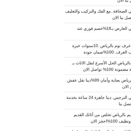
الصحافة..مع الفك والتركيب والتغليف
دينا نقل عفش حي العارض بـ18%خصم فوري عند
نجار فك وتركيب غرف نوم بالرياض..10سنوات خبرة
100%ضمان جودة
لرياض الحل الأسرع لنقل الاثاث بـ
دينا نقل عفش بالرياض بعناية وأمان 99%دينا نقل عفش
دينا نقل عفش حي النرجس..دينا جاهزة 24 ساعة بخدمة
م بالرياض تخلص من أثاثك القديم
%احجز الان