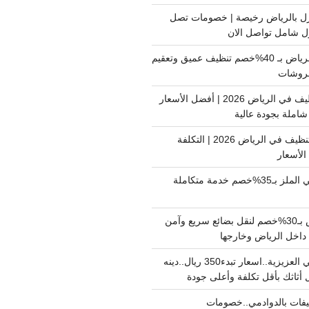
ل بالرياض رخيصة | خصومات تصل
غسيل فرشات بالرياض بـ 40%خصم تنظيف عميق وتعقيم
فروشات
ارخص شركة تنظيف في الرياض 2026 | أفضل الأسعار
املة بجودة عالية
اسعار شركات التنظيف في الرياض 2026 | التكلفة
الأسعار
دينا نقل عفش حي الملز بـ35%خصم خدمة متكاملة
نقل بضائع الرياض بـ30%خصم لنقل بضائع سريع وآمن
دينا نقل عفش حي العزيزية..اسعار تبدء350 ريال..دينه
أثاثك بأقل تكلفة وأعلى جودة
فات بالدوادمي..خصومات