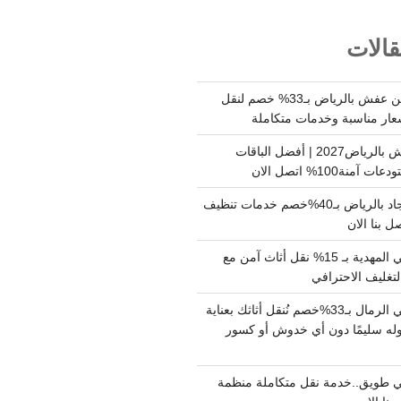
الات
شركة نقل وتخزين عفش بالرياض بـ33% خصم لنقل
عار مناسبة وخدمات متكاملة
أسعار تخزين عفش بالرياض2027 | أفضل الباقات
ة100% اتصل الان
شركة تنظيف سجاد بالرياض بـ40%خصم خدمات تنظيف
 بنا الان
دينا نقل عفش حي المهدية بـ 15% نقل أثاث آمن مع
لتغليف الاحترافي
دينا نقل عفش حي الرمال بـ33%خصم نُنقل أثاثك بعناية
له سليمًا دون أي خدوش أو كسور
 طويق..خدمة نقل متكاملة منظمة