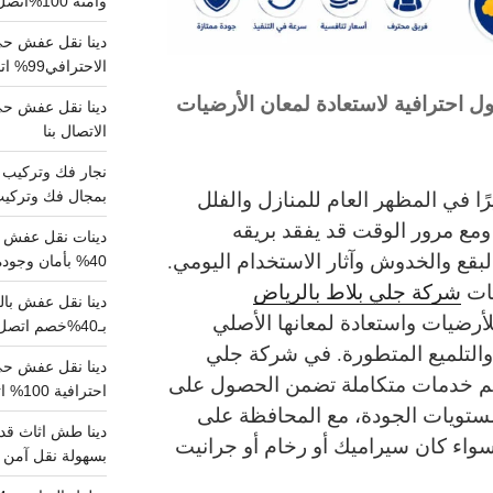
وآمنة 100%اتصل بنا الان
دينا نقل عفش حي 
الاحترافي99% اتصل بنا الان
ل احترافية لاستعادة لمعان الأرضيات
الاتصال بنا
يرًا في المظهر العام للمنازل والفلل
بمجال فك وتركيب الغرف..
ومع مرور الوقت قد يفقد بريقه
دينات نقل عفش با
لبقع والخدوش وآثار الاستخدام اليومي.
40% بأمان وجودة مضمونة 100% تواصل الان
مات
شركة جلي بلاط بالرياض
أرضيات واستعادة لمعانها الأصلي
بـ40%خصم اتصل الان
التلميع المتطورة.
في شركة جلي
يم خدمات متكاملة تضمن الحصول على
احترافية 100% اتصل بنا
ستويات الجودة، مع المحافظة على
دينا طش اثاث قدي
سواء كان سيراميك أو رخام أو جرانيت
بسهولة نقل آمن ونظيف 100