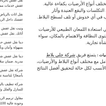
لف أنواع الأرضيات بكفاءة عالية.
عفش خدمات مميزه 100%..عرض
التكلسات والبقع العنيدة وآثار
ب في أي خدوش أو تلف لسطح البلاط.
عفشك داخل الرياض تبد
 استعادة اللمعان الطبيعي للأرضيات
أثاثك..نقل عفش احترافي00
توى النظافة والاهتمام بالمكان، سواء
نشأة تجارية.
بسهولة وأمان وبأ
يتمتع فريق
شركة جلي بلاط
يات :
مل مع مختلف أنواع البلاط والأرضيات،
مدربة..ضمان سل
الأنسب لكل حالة لتحقيق أفضل النتائج
بأسعارًا مُناسبة
للمنازل والفلل وا
وجودة عالية 100% احجز الان