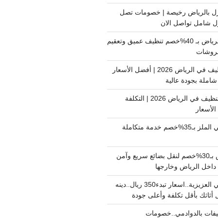
ل بالرياض رخيصة | خصومات تصل
غسيل فرشات بالرياض بـ 40%خصم تنظيف عميق وتعقيم
فروشات
ارخص شركة تنظيف في الرياض 2026 | أفضل الأسعار
املة بجودة عالية
اسعار شركات التنظيف في الرياض 2026 | التكلفة
الأسعار
دينا نقل عفش حي الملز بـ35%خصم خدمة متكاملة
نقل بضائع الرياض بـ30%خصم لنقل بضائع سريع وآمن
دينا نقل عفش حي العزيزية..اسعار تبدء350 ريال..دينه
أثاثك بأقل تكلفة وأعلى جودة
فات بالدوادمي..خصومات