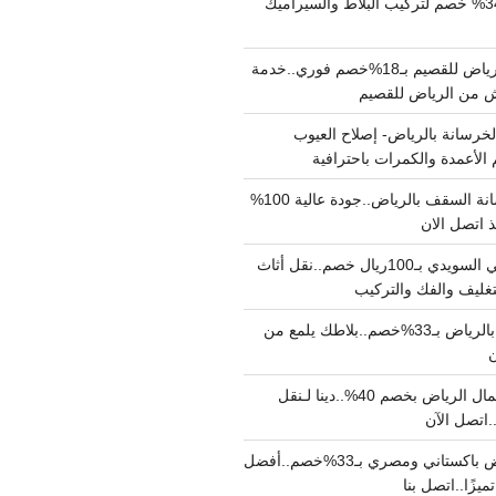
مبلط بالرياض بـ34% خصم لتركيب البلاط والسيراميك
نقل عفش من الرياض للقصيم بـ18%خصم فوري..خدمة
خرسانة بالرياض- إصلاح العيوب
 الأعمدة والكمرات باحترافية
مقاول صب خرسانة السقف بالرياض..جودة عالية 100%
 اتصل الان
دينا نقل عفش حي السويدي بـ100ريال خصم..نقل أثاث
غليف والفك والتركيب
شركة جلي بلاط بالرياض بـ33%خصم..بلاطك يلمع من
ن
دينا نقل عفش شمال الرياض بخصم 40%..دينا لـنقل
نقل عفش بالرياض باكستاني ومصري بـ33%خصم..أفضل
يزًا..اتصل بنا