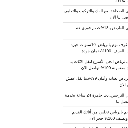
الصحافة..مع الفك والتركيب والتغليف
دينا نقل عفش حي العارض بـ18%خصم فوري عند
نجار فك وتركيب غرف نوم بالرياض..10سنوات خبرة
100%ضمان جودة
لرياض الحل الأسرع لنقل الاثاث بـ
دينا نقل عفش بالرياض بعناية وأمان 99%دينا نقل عفش
دينا نقل عفش حي النرجس..دينا جاهزة 24 ساعة بخدمة
م بالرياض تخلص من أثاثك القديم
%احجز الان