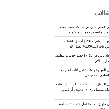
الات
شركة نقل وتخزين عفش بالرياض بـ33% خصم لنقل
عار مناسبة وخدمات متكاملة
أسعار تخزين عفش بالرياض2027 | أفضل الباقات
ة100% اتصل الان
شركة تنظيف سجاد بالرياض بـ40%خصم خدمات تنظيف
 بنا الان
دينا نقل عفش حي المهدية بـ 15% نقل أثاث آمن مع
لتغليف الاحترافي
دينا نقل عفش حي الرمال بـ33%خصم نُنقل أثاثك بعناية
له سليمًا دون أي خدوش أو كسور
 طويق..خدمة نقل متكاملة منظمة