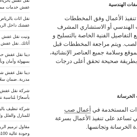
صفات الهندسية
عفش خدمات مميزه 100%..عرض
 تنفيذ الأعمال وفق المخططات
ب الهندسي أو الاستشاري المشرف
عفشك داخل الرياض تبد
التفاصيل الفنية الخاصة بالتسليح و
الصب.
ويتم مراجعة المخططات قبل
أثاثك..نقل عفش احترافي00
لموقع وسلامة جميع العناصر الإنشائية،
 بطريقة صحيحة تحقق أعلى درجات
بسهولة وأمان وبأ
مدربة..ضمان سل
الخرسانة
بأسعارًا مُناسبة
ات المستخدمة في
أعمال صب
للمنازل والفلل وا
تي تساعد على تنفيذ الأعمال بسرعة
 الخرسانة وتجانسها.
وجودة عالية 100% احجز الان