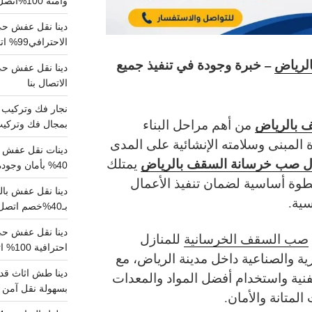
وآمنة 100%اتصل بنا الان
دينا نقل عفش حي 
الاحترافي99% اتصل بنا الان
لرياض
– خبرة وجودة في تنفيذ جميع
الاتصال بنا
 بالرياض
من أهم مراحل البناء
بمجال فك وتركيب الغرف..
 المبنى وسلامته الإنشائية على المدى
دينات نقل عفش با
ل صب خرسانة السقف بالرياض
يمتلك
40% بأمان وجودة مضمونة 100% تواصل الان
 خطوة أساسية لضمان تنفيذ الأعمال
سية.
بـ40%خصم اتصل الان
صب السقف الخرسانية
للمنازل
احترافية 100% اتصل بنا
رية والصناعية داخل مدينة الرياض، مع
دينا طش اثاث قدي
لفنية واستخدام أفضل المواد والمعدات
بسهولة نقل آمن ونظيف 100
لمتانة والأمان.