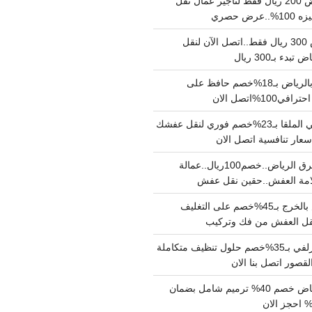
نقل عفش بالرياض 200 ريال فقط لتاجير عمال نقل
 حصري
نقل اثاث بالرياض 300 ريال فقط..اتصل الآن لنقل
ء بـ300 ريال
ونيت نقل عفش بالرياض بـ18%خصم حافظ على
1%اتصل الان
دينا نقل عفش حي الملقا بـ23%خصم فوري لنقل عفشك
سعار تنافسية اتصل الان
دينا نقل عفش شرق الرياض..خصم100ريال..عمالة
امة العفش..حقين نقل عفش
شركة نقل عفش بالخرج بـ45%خصم على التغليف
 نقل العفش من فك وتركيب
شركة تنظيف بالزلفي بـ35%خصم حلول تنظيف متكاملة
لقصور اتصل بنا الان
مقاول ترميم الرياض خصم 40% ترميم شامل بضمان