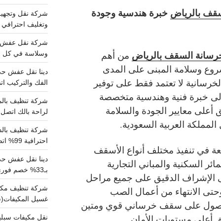
قف بالرياض
خبرة هندسية وجودة
وتغليف احترافي 
سانة السقف بالرياض
من أهم
وسلاسة في كل خط
روع وسلامة المبنى على المدى
رسانية لا تعتمد فقط على توفير
الفك والتركيب اتص
 إلى خبرة فنية وهندسية متخصصة
أعلى معايير الجودة والسلامة
لراحة بالك اتصل ب
المملكة العربية السعودية.
احترافية 99% اتصل بنا الان
ة في تنفيذ مختلف أنواع الأسقف
دينا نقل عفش ح
ائر السكنية والمباني التجارية
بـ33% خصم فوري
 الإشراف الدقيق على جميع مراحل
وحتى الانتهاء من أعمال الصب
غسيل المكيفات(
الحصول على سقف خرساني قوي ومتين
ق أعلى مستويات الأمان.