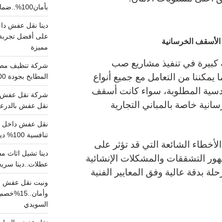
بأمان100%..ضمان سلامتك وراحتك
على أفضل تجربة 
الأسقف الخرسانية
مميزة
 كبيرة في تنفيذ مشاريع صب
يمكننا من التعامل مع جميع أنواع
المطابخ بجودة 100% اتصل الان
سية المطلوبة، سواء كانت أسقف
شركة نقل عفش ب
نية خاصة بالمباني التجارية
نقل عفش بالدرعية بـ100ريال خصم على خدما
تنافسية 100% دينا نقل عفش داخل الرياض
أخطاء الشائعة التي قد تؤثر على
هور التشققات والمشكلات الإنشائية
عطلات..دينا سريع
لة بدقة عالية وفق المعايير الفنية
ونيت نقل عفش ح
وأمان..
السويدي