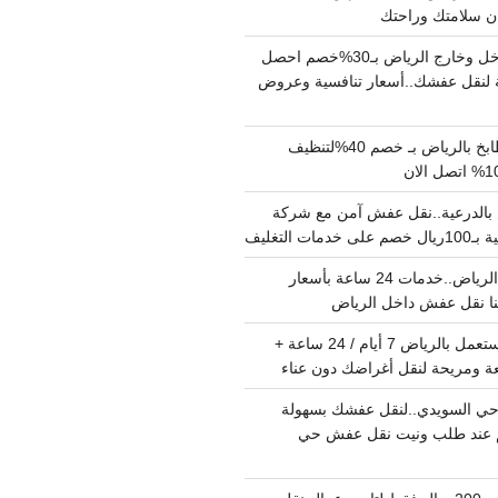
دينا نقل عفش داخل وخارج الرياض بـ30%خصم احصل
لنقل عفشك..أسعار تنافسية وعروض
شركة تنظيف مطابخ بالرياض بـ خصم 40%لتنظيف
الدرعية..نقل عفش آمن مع شركة
ت التغليف
نقل عفش داخل الرياض..خدمات 24 ساعة بأسعار
دينا تشيل اثاث مستعمل بالرياض 7 أيام / 24 ساعة +
ة ومريحة لنقل أغراضك دون عناء
ي السويدي..لنقل عفشك بسهولة
15%خصم عند طلب ونيت نقل عفش حي