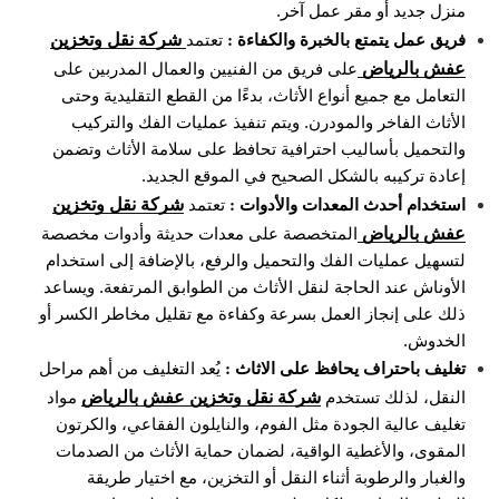
منزل جديد أو مقر عمل آخر.
شركة نقل وتخزين
فريق عمل يتمتع بالخبرة والكفاءة :
تعتمد
عفش بالرياض
على فريق من الفنيين والعمال المدربين على
التعامل مع جميع أنواع الأثاث، بدءًا من القطع التقليدية وحتى
الأثاث الفاخر والمودرن. ويتم تنفيذ عمليات الفك والتركيب
والتحميل بأساليب احترافية تحافظ على سلامة الأثاث وتضمن
إعادة تركيبه بالشكل الصحيح في الموقع الجديد.
شركة نقل وتخزين
استخدام أحدث المعدات والأدوات :
تعتمد
عفش بالرياض
المتخصصة على معدات حديثة وأدوات مخصصة
لتسهيل عمليات الفك والتحميل والرفع، بالإضافة إلى استخدام
الأوناش عند الحاجة لنقل الأثاث من الطوابق المرتفعة. ويساعد
ذلك على إنجاز العمل بسرعة وكفاءة مع تقليل مخاطر الكسر أو
الخدوش.
تغليف باحتراف يحافظ على الاثاث :
يُعد التغليف من أهم مراحل
شركة نقل وتخزين عفش بالرياض
النقل، لذلك تستخدم
مواد
تغليف عالية الجودة مثل الفوم، والنايلون الفقاعي، والكرتون
المقوى، والأغطية الواقية، لضمان حماية الأثاث من الصدمات
والغبار والرطوبة أثناء النقل أو التخزين، مع اختيار طريقة