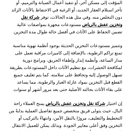
المؤقت إلى مسكن آخر، أو تنفيذ أعمال الصيانة والترميم، أو
تأخر استلام العقار الجديد، أو الرغبة في الاحتفاظ بالأثاث الزائد
شركة نقل
دون التخلص منه. وفي مثل هذه الحالات، توفر
وتخزين عفش بالرياض
مستودعات مجهزة بمواصفات عالية
تضمن الحفاظ على الأثاث في أفضل حالة طوال مدة التخزين.
وتتميز مستودعات التخزين الحديثة بوجود أنظمة تهوية مناسبة
تمنع تراكم الرطوبة، بالإضافة إلى كاميرات مراقبة تعمل على
مدار الساعة، وأنظمة إنذار وإطفاء الحريق، وبرامج دورية
لمكافحة الحشرات، مع تنظيم الأثاث داخل المستودعات بطريقة
تسهل الوصول إليه وتحافظ على سلامته. كما يتم تغليف جميع
القطع قبل التخزين بمواد عازلة الغبار والرطوبة، مما يساعد
على بقاء الأثاث بحالته الأصلية حتى بعد مرور أشهر أو سنوات.
شركة نقل وتخزين عفش بالرياض
إن اختيار
يمنح العملاء راحة
البال، حيث يتولى فريق متخصص جميع تفاصيل العملية بدايةً من
التخطيط والتغليف، مرورًا بالنقل الآمن، وانتهاءً بالتركيب أو
التخزين وفق أعلى معايير الجودة. وبذلك يمكن للعميل الانتقال