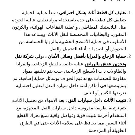
تغليف كل قطعة أثاث بشكل احترافي :
تبدأ عملية الحماية
بتغليف كل قطعة على حدة باستخدام مواد تغليف عالية الجودة
مثل البلاستيك المطاطي، وأغطية الفقاعات الهوائية، والكرتون
المقوى، والبطانيات المخصصة لنقل الأثاث. ويساعد هذا
الأسلوب في حماية الأسطح الخشبية والزوايا الحساسة من
الخدوش أو الصدمات أثناء التحميل والنقل.
حماية الزجاج والمرايا بأفضل وسائل الأمان :
شركة نقل
تولي
وتخزين عفش بالرياض
عناية خاصة بالقطع الزجاجية والمرايا
والطاولات ذات الأسطح الزجاجية، حيث يتم تغليفها بمواد
مقاومة للصدمات مع تدعيم الحواف بوسائل حماية إضافية، ثم
يتم وضعها في أماكن آمنة داخل سيارة النقل لتقليل احتمالية
تعرضها للكسر أو التلف.
تثبيت الأثاث داخل سيارات النق :
بعد الانتهاء من تحميل الأثاث،
يتم ترتيبه بطريقة مدروسة داخل سيارات النقل المجهزة، مع
استخدام أحزمة تثبيت قوية وفواصل واقية تمنع تحرك القطع
أثناء السير، مما يحافظ على سلامة الأثاث حتى في الطرق
الطويلة أو المزدحمة.