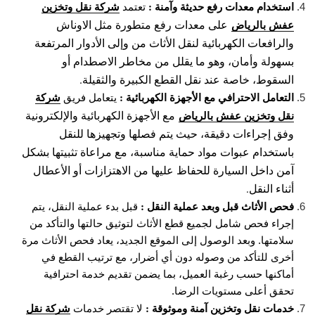
استخدام معدات رفع حديثة وآمنة :
شركة نقل وتخزين
تعتمد
عفش بالرياض
على معدات رفع متطورة مثل الاوناش
والرافعات الكهربائية لنقل الأثاث من وإلى الأدوار المرتفعة
بسهولة وأمان، وهو ما يقلل من مخاطر الاصطدام أو
السقوط، خاصة عند نقل القطع الكبيرة والثقيلة.
التعامل الاحترافي مع الأجهزة الكهربائية :
شركة
يتعامل فريق
نقل وتخزين عفش بالرياض
مع الأجهزة الكهربائية والإلكترونية
وفق إجراءات دقيقة، حيث يتم فصلها وتجهيزها للنقل
باستخدام عبوات مواد حماية مناسبة، مع مراعاة تثبيتها بشكل
آمن داخل السيارة للحفاظ عليها من الاهتزازات أو الأعطال
أثناء النقل.
فحص الأثاث قبل وبعد عملية النقل :
قبل بدء عملية النقل، يتم
إجراء فحص شامل لجميع قطع الأثاث لتوثيق حالتها والتأكد من
سلامتها. وبعد الوصول إلى الموقع الجديد، يعاد فحص الأثاث مرة
أخرى للتأكد من وصوله دون أي أضرار، مع ترتيب القطع في
أماكنها حسب رغبة العميل، بما يضمن تقديم خدمة احترافية
تحقق أعلى مستويات الرضا.
خدمات نقل وتخزين آمنة وموثوقة :
شركة نقل
لا تقتصر خدمات