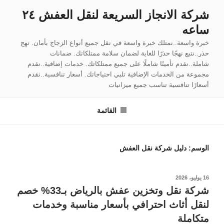
لتجاوز
شركة الانجاز السريعة لنقل العفش ٢٤
لى
ساعه
لمحتوى
خبرة واسعة..نمتلك خبرة واسعة في نقل جميع أنواع الزجاج بأمان. نهج
حذر..نتبع نهجًا حذرًا للغاية لضمان سلامة ممتلكاتك. ضمانات
شاملة..نقدم تأمينًا شاملًا على جميع ممتلكاتك. خدمات إضافية..نقدم
مجموعة من الخدمات الإضافية تلبي احتياجاتك. أسعار تنافسية..نقدم
أسعارًا تنافسية تناسب جميع ميزانيات
القائمة
الوسم:
دليل شركة نقل العفش
نُشر
16 يوليو، 2026
في
شركة نقل وتخزين عفش بالرياض بـ33% خصم
لنقل أثاث احترافي بأسعار مناسبة وخدمات
متكاملة