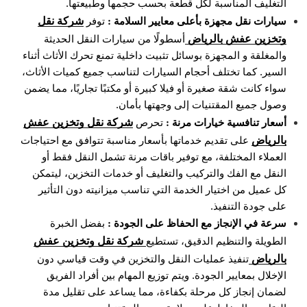
التغليف المناسبة لكل قطعة بحسب حجمها وطبيعتها.
شركة نقل
سيارات نقل مجهزة بأعلى معايير السلامة :
توفر
وتخزين عفش بالرياض
أسطولًا من سيارات النقل الحديثة
والمغلقة و المجهزة بوسائل تثبيت داخلية تمنع تحرك الأثاث أثناء
السير. كما تختلف أحجام السيارات لتناسب جميع كميات الأثاث،
سواء كانت شقة صغيرة أو فيلا كبيرة أو مكتبًا تجاريًا، مما يضمن
وصول جميع المقتنيات إلى وجهتها بأمان.
شركة نقل وتخزين عفش
أسعار تنافسية خيارات مرنة :
تحرص
بالرياض
على تقديم خدماتها بأسعار مناسبة تتوافق مع احتياجات
العملاء المختلفة، مع توفير باقات مرنة تشمل النقل فقط أو
النقل مع الفك والتركيب والتغليف أو خدمات التخزين، ليتمكن
كل عميل من اختيار الخدمة التي تناسب ميزانيته دون التأثير
على جودة التنفيذ.
سرعة في الإنجاز مع الحفاظ على الجودة :
بفضل الخبرة
شركة نقل وتخزين عفش
الطويلة والتنظيم الدقيق، تستطيع
بالرياض
تنفيذ عمليات النقل والتخزين في وقت قياسي دون
الإخلال بمعايير الجودة. ويتم توزيع المهام بين أفراد الفريق
لضمان إنجاز كل مرحلة بكفاءة، مما يساعد على تقليل مدة