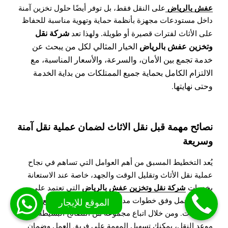
عفش بالرياض
على النقل فقط، بل توفر أيضًا حلول تخزين آمنة
داخل مستودعات مجهزة بأنظمة حماية وتهوية مناسبة للحفاظ
شركة نقل
على الأثاث لفترات قصيرة أو طويلة. ولهذا تعد
وتخزين عفش بالرياض
الخيار المثالي لكل من يبحث عن
خدمة تجمع بين الأمان، والسرعة، والأسعار المناسبة، مع
الالتزام الكامل بحماية جميع الممتلكات من بداية الخدمة
وحتى نهايتها.
نصائح مهمة قبل نقل الاثاث لضمان عملية نقل آمنة
وسريعة
يُعد التخطيط المسبق من أهم العوامل التي تساهم في نجاح
عملية نقل الأثاث وتقليل الوقت والجهد، خاصة عند الاستعانة
شركة نقل وتخزين عفش بالرياض
بخدمات
التي تعتمد على
تنظيم العمل وفق خطوات مدروسة لضمان حماية جميع
المقتنيات. ومن خلال اتباع مجموعة من النصائح البسيطة قبل
موعد النقل، يمكنك تسهيل المهمة على فريق العمل وضمان