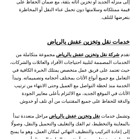
إلى منزله الجديد أو تخزين أثاثه بثقة، مع ضمان الحفاظ على
قيمة ممتلكاته وسلامتها دون تحمل عناء النقل أو المخاطرة
بتعرضها للتلف.
خدمات نقل وتخزين عفش بالرياض
شركة نقل وتخزين عفش بالرياض
تقدم
مجموعة متكاملة من
الخدمات المصممة لتلبية احتياجات الأفراد والعائلات والشركات،
حيث تعتمد على فريق عمل متخصص يمتلك الخبرة الكافية في
التعامل مع جميع أنواع الأثاث بمختلف أحجامه وتصميماته. وتبدأ
الخدمة منذ لحظة التواصل مع العميل وحتى الانتهاء من ترتيب
الأثاث في الموقع الجديد، مع الالتزام بأعلى معايير الجودة
والدقة للحفاظ على جميع المقتنيات من أي تلف أو خدوش.
نقل وتخزين عفش بالرياض
وتشمل خدمات
مراحل متعددة تبدأ
بالمعاينة والتخطيط، ثم الفك والتغليف والتحميل والنقل، وصولًا
إلى إعادة التركيب والتنظيف النهائي لمكان العمل، وهو ما يمنح
العميل تجربة نقل مريحة وآمنة دون الحاجة إلى بذل أي مجهود.