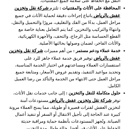
النقل مع الحفاظ على سلامة جميع المقتنيات.
شركة نقل وتخزين
المحافظة على الأثاث والمقتنيات :
تلتزم
عفش بالرياض
باتباع إجراءات دقيقة لحماية الأثاث في جميع
مراحل العمل، بدءًا من الفك والتغليف، مرورًا والتحميل والنقل،
وانتهاءً والتركيب والتخزين. كما يتم التعامل بعناية خاصة مع
القطع الحساسة مثل الزجاج، والتحف، والأجهزة الكهربائية،
والأثاث الفاخر، لضمان وصولها بحالتها الأصلية.
شركة نقل وتخزين
خدمة عملاء ودعم مستمر :
من أهم مميزات
عفش بالرياض
توفير فريق خدمة عملاء جاهز للرد على
استفسارات العملاء ومساعدتهم في اختيار الخدمة المناسبة،
وتحديد مواعيد التنفيذ، وتقديم عروض الأسعار، ومتابعة جميع
مراحل العمل حتى الانتهاء من الخدمة والتأكد من رضا العميل
الكامل.
حلول متكاملة للنقل والتخزين :
إلى جانب خدمات نقل الأثاث،
شركة نقل وتخزين عفش بالرياض
توفر
مستودعات آمنة
لتخزين العفش لفترات قصيرة أو طويلة، مما يمنح العملاء مرونة
كبيرة عند الحاجة إلى تأجيل الانتقال أو السفر أو تنفيذ أعمال
الصيانة. وتُجهز المستودعات بأنظمة حماية ومراقبة حديثة
للحفاظ على الأثاث في أفضل حالة طوال مدة التخزين.