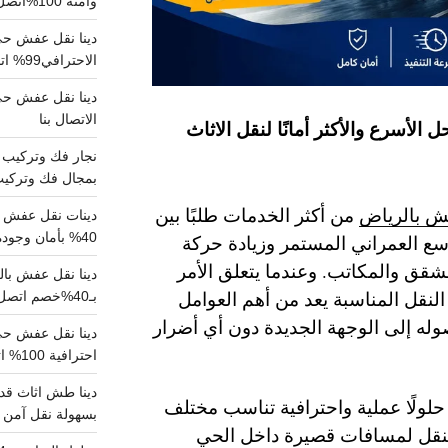
وآمنة 100%اتصل بنا الان
دينا نقل عفش حي 
الاحترافي99% اتصل بنا الان
الاتصال بنا
ل الأسرع والأكثر أمانًا لنقل الاثاث
بمجال فك وتركيب الغرف..
ش بالرياض
من أكثر الخدمات طلبًا بين
دينات نقل عفش با
40% بأمان وجودة مضمونة 100% تواصل الان
ع العمراني المستمر وزيادة حركة
الشقق والمكاتب. وعندما يتعلق الأمر
 النقل المناسبة يعد من أهم العوامل
بـ40%خصم اتصل الان
ه إلى الوجهة الجديدة دون أي أضرار
احترافية 100% اتصل بنا
دينا طش اثاث قدي
لولًا عملية واحترافية تناسب مختلف
بسهولة نقل آمن ونظيف 100
النقل لمسافات قصيرة داخل الحي