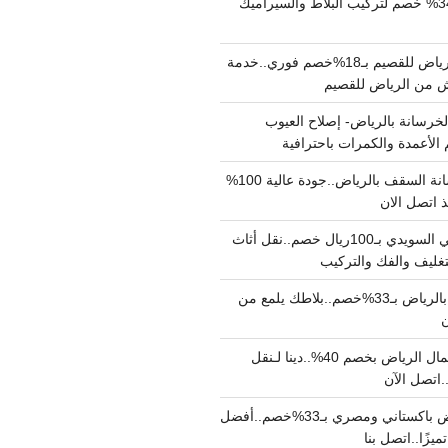
مبلط بالرياض بـ34% خصم لتركيب البلاط والسيراميك
نقل عفش من الرياض للقصيم بـ18%خصم فوري..خدمة
خرسانة بالرياض- إصلاح العيوب
 الأعمدة والكمرات باحترافية
مقاول صب خرسانة السقف بالرياض..جودة عالية 100%
 اتصل الان
دينا نقل عفش حي السويدي بـ100ريال خصم..نقل أثاث
غليف والفك والتركيب
شركة جلي بلاط بالرياض بـ33%خصم..بلاطك يلمع من
ن
دينا نقل عفش شمال الرياض بخصم 40%..دينا لـنقل
نقل عفش بالرياض باكستاني ومصري بـ33%خصم..أفضل
يزًا..اتصل بنا