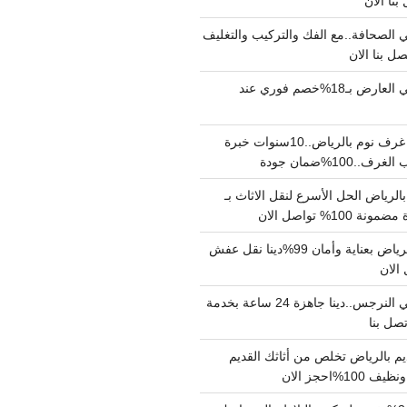
الصحافة..مع الفك والتركيب والتغليف
دينا نقل عفش حي العارض بـ18%خصم فوري عند
نجار فك وتركيب غرف نوم بالرياض..10سنوات خبرة
100%ضمان جودة
لرياض الحل الأسرع لنقل الاثاث بـ
دينا نقل عفش بالرياض بعناية وأمان 99%دينا نقل عفش
دينا نقل عفش حي النرجس..دينا جاهزة 24 ساعة بخدمة
م بالرياض تخلص من أثاثك القديم
%احجز الان