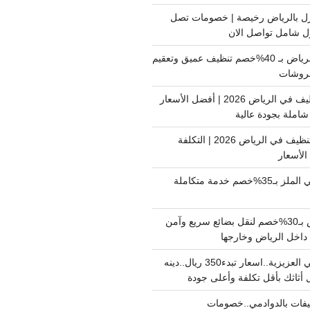
ل بالرياض رخيصة | خصومات تصل
غسيل فرشات بالرياض بـ 40%خصم تنظيف عميق وتعقيم
فروشات
ارخص شركة تنظيف في الرياض 2026 | أفضل الأسعار
املة بجودة عالية
اسعار شركات التنظيف في الرياض 2026 | التكلفة
الأسعار
دينا نقل عفش حي الملز بـ35%خصم خدمة متكاملة
نقل بضائع الرياض بـ30%خصم لنقل بضائع سريع وآمن
دينا نقل عفش حي العزيزية..اسعار تبدء350 ريال..دينه
أثاثك بأقل تكلفة وأعلى جودة
فات بالدوادمي..خصومات