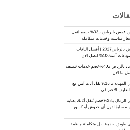
الات
شركة نقل وتخزين عفش بالرياض بـ33% خصم لنقل
عار مناسبة وخدمات متكاملة
أسعار تخزين عفش بالرياض2027 | أفضل الباقات
ة100% اتصل الان
شركة تنظيف سجاد بالرياض بـ40%خصم خدمات تنظيف
 بنا الان
دينا نقل عفش حي المهدية بـ 15% نقل أثاث آمن مع
لتغليف الاحترافي
دينا نقل عفش حي الرمال بـ33%خصم نُنقل أثاثك بعناية
له سليمًا دون أي خدوش أو كسور
 طويق..خدمة نقل متكاملة منظمة