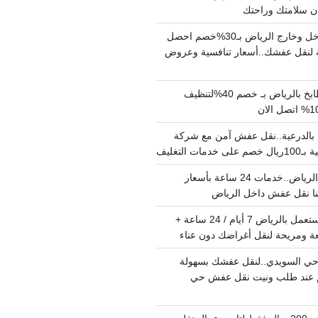
دينا نقل عفش داخل وخارج الرياض بـ30%خصم احصل
لنقل عفشك..أسعار تنافسية وعروض
شركة تنظيف مطابخ بالرياض بـ خصم 40%لتنظيف
الدرعية..نقل عفش آمن مع شركة
ت التغليف
نقل عفش داخل الرياض..خدمات 24 ساعة بأسعار
دينا تشيل اثاث مستعمل بالرياض 7 أيام / 24 ساعة +
ة ومريحة لنقل أغراضك دون عناء
ي السويدي..لنقل عفشك بسهولة
15%خصم عند طلب ونيت نقل عفش حي