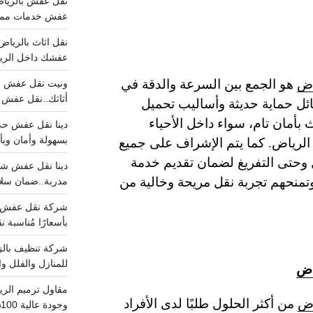
عفش خدمات مميزه 100%..عرض
عفشك داخل الرياض تبد
اض
هو الجمع بين السرعة والدقة في
أثاثك..نقل عفش احترافي00
ائل حماية حديثة وأساليب تحميل
بأمان تام، سواء داخل الأحياء
الرياض. كما يتم الإشراف على جميع
بسهولة وأمان وبأ
 وحتى التفريغ لضمان تقديم خدمة
 وتمنحهم تجربة نقل مريحة وخالية من
مدربة..ضمان سل
بأسعارًا مُناسبة
للمنازل والفلل وا
اض
اض
من أكثر الحلول طلبًا لدى الأفراد
وجودة عالية 100% احجز الان