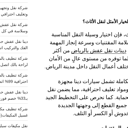
وتغليف احترافي 
خيار الأمثل لنقل الأثاث؟
وسلاسة في كل خط
، فإن اختيار وسيلة النقل المناسبة
مة المقتنيات وسرعة إنجاز المهمة
الفك والتركيب اتص
دينات نقل عفش بالرياض
من أكثر
لما توفره من مستوى عالٍ من الأمان
لراحة بالك اتصل ب
ختلف أعمال النقل داخل مدينة الرياض.
كاملة تشمل سيارات دينا مجهزة
احترافية 99% اتصل بنا الان
واد تغليف احترافية، مما يضمن نقل
دينا نقل عفش ح
الحماية. كما نحرص على التخطيط الجيد
بـ33% خصم فوري
يع القطع إلى وجهتها الجديدة
خدوش أو الكسر أو التلف.
غسيل المكيفات(
ث والمقتنيات