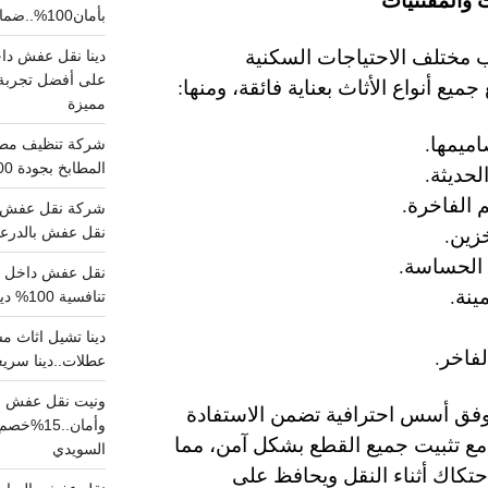
بأمان100%..ضمان سلامتك وراحتك
 مختلف الاحتياجات السكنية
على أفضل تجربة 
ميع أنواع الأثاث بعناية فائقة، ومنها:
مميزة
ميمها.
المطابخ بجودة 100% اتصل الان
لحديثة.
 الفاخرة.
شركة نقل عفش ب
زين.
نقل عفش بالدرعية بـ100ريال خصم على خدما
ة الحساسة.
ينة.
تنافسية 100% دينا نقل عفش داخل الرياض
فاخر.
عطلات..دينا سريع
ونيت نقل عفش ح
ا وفق أسس احترافية تضمن الاستفادة
وأمان..
ع تثبيت جميع القطع بشكل آمن، مما
السويدي
احتكاك أثناء النقل ويحافظ على