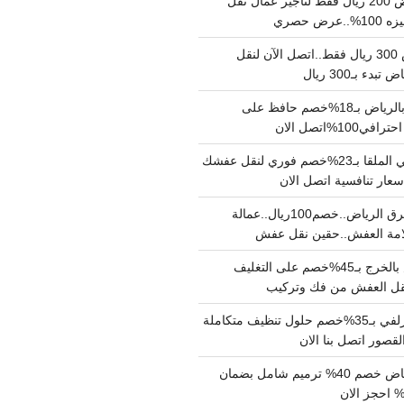
نقل عفش بالرياض 200 ريال فقط لتاجير عمال نقل
 حصري
نقل اثاث بالرياض 300 ريال فقط..اتصل الآن لنقل
ء بـ300 ريال
ونيت نقل عفش بالرياض بـ18%خصم حافظ على
1%اتصل الان
دينا نقل عفش حي الملقا بـ23%خصم فوري لنقل عفشك
سعار تنافسية اتصل الان
دينا نقل عفش شرق الرياض..خصم100ريال..عمالة
امة العفش..حقين نقل عفش
شركة نقل عفش بالخرج بـ45%خصم على التغليف
 نقل العفش من فك وتركيب
شركة تنظيف بالزلفي بـ35%خصم حلول تنظيف متكاملة
لقصور اتصل بنا الان
مقاول ترميم الرياض خصم 40% ترميم شامل بضمان