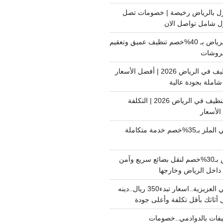
ل بالرياض رخيصة | خصومات تصل
غسيل فرشات بالرياض بـ 40%خصم تنظيف عميق وتعقيم
فروشات
ارخص شركة تنظيف في الرياض 2026 | أفضل الأسعار
املة بجودة عالية
اسعار شركات التنظيف في الرياض 2026 | التكلفة
الأسعار
دينا نقل عفش حي الملز بـ35%خصم خدمة متكاملة
نقل بضائع الرياض بـ30%خصم لنقل بضائع سريع وآمن
دينا نقل عفش حي العزيزية..اسعار تبدء350 ريال..دينه
أثاثك بأقل تكلفة وأعلى جودة
فات بالدوادمي..خصومات