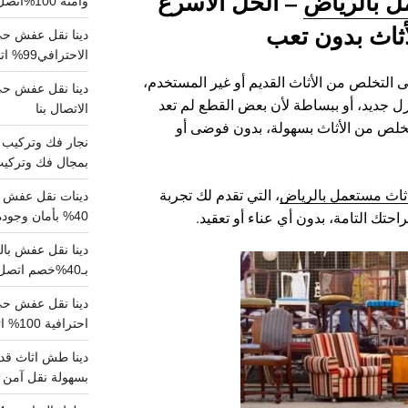
ل بالرياض
– الحل الأسرع
وآمنة 100%اتصل بنا الان
أثاث بدون تعب
دينا نقل عفش حي 
الاحترافي99% اتصل بنا الان
 التخلص من الأثاث القديم أو غير المستخدم،
زل جديد، أو ببساطة لأن بعض القطع لم تعد
الاتصال بنا
تخلص من الأثاث بسهولة، بدون فوضى أو
بمجال فك وتركيب الغرف..
اثاث مستعمل بالرياض
، التي تقدم لك تجربة
دينات نقل عفش با
احتك التامة، بدون أي عناء أو تعقيد.
40% بأمان وجودة مضمونة 100% تواصل الان
بـ40%خصم اتصل الان
احترافية 100% اتصل بنا
دينا طش اثاث قدي
بسهولة نقل آمن ونظيف 100