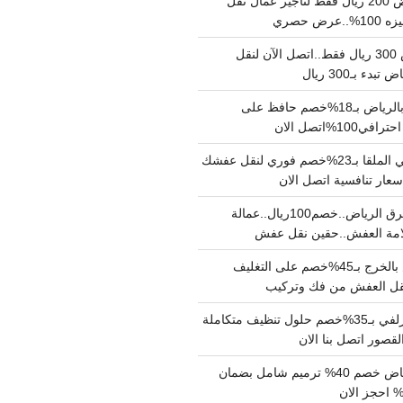
نقل عفش بالرياض 200 ريال فقط لتاجير عمال نقل
 حصري
نقل اثاث بالرياض 300 ريال فقط..اتصل الآن لنقل
ء بـ300 ريال
ونيت نقل عفش بالرياض بـ18%خصم حافظ على
1%اتصل الان
دينا نقل عفش حي الملقا بـ23%خصم فوري لنقل عفشك
سعار تنافسية اتصل الان
دينا نقل عفش شرق الرياض..خصم100ريال..عمالة
امة العفش..حقين نقل عفش
شركة نقل عفش بالخرج بـ45%خصم على التغليف
 نقل العفش من فك وتركيب
شركة تنظيف بالزلفي بـ35%خصم حلول تنظيف متكاملة
لقصور اتصل بنا الان
مقاول ترميم الرياض خصم 40% ترميم شامل بضمان