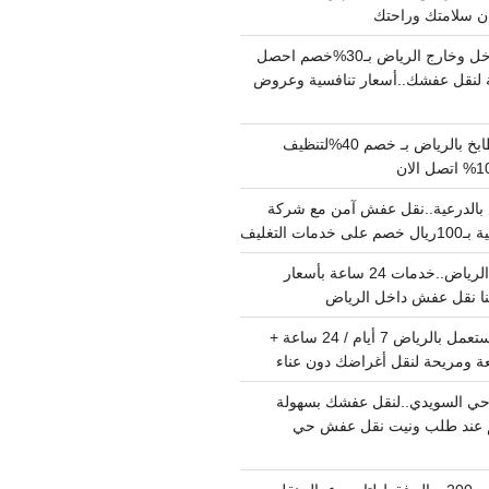
دينا نقل عفش داخل وخارج الرياض بـ30%خصم احصل
لنقل عفشك..أسعار تنافسية وعروض
شركة تنظيف مطابخ بالرياض بـ خصم 40%لتنظيف
الدرعية..نقل عفش آمن مع شركة
ت التغليف
نقل عفش داخل الرياض..خدمات 24 ساعة بأسعار
دينا تشيل اثاث مستعمل بالرياض 7 أيام / 24 ساعة +
ة ومريحة لنقل أغراضك دون عناء
ي السويدي..لنقل عفشك بسهولة
15%خصم عند طلب ونيت نقل عفش حي