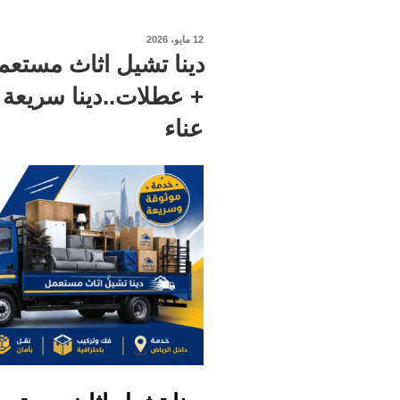
نُشر
12 مايو، 2026
في
+ عطلات..دينا سريعة
عناء