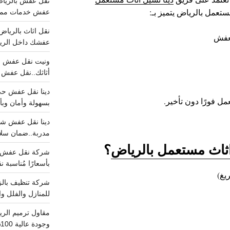
عمل بالرياض يتميز بـ:
عفش خدمات مميزه 100%..عرض
لعفش
عفشك داخل الرياض تبد
أثاثك..نقل عفش احترافي00
مل فورًا دون تأخير.
بسهولة وأمان وبأ
مدربة..ضمان سل
اثاث مستعمل بالرياض
؟
بأسعارًا مُناسبة
يغ)
للمنازل والفلل وا
وجودة عالية 100% احجز الان