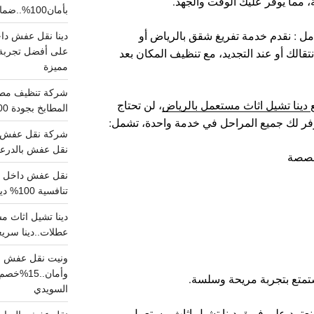
، مما يوفر عليك الوقت والجهد.
بأمان100%..ضمان سلامتك وراحتك
مل : نقدم خدمة تفريغ شقق بالرياض أو
الك أو عند التجديد، مع تنظيف المكان بعد
على أفضل تجربة 
مميزة
دينا تشيل اثاث مستعمل بالرياض
، لن تحتاج
المطابخ بجودة 100% اتصل الان
 نوفر لك جميع المراحل في خدمة واحدة، تشمل:
شركة نقل عفش ب
نقل عفش بالدرعية بـ100ريال خصم على خدما
مخصصة
تنافسية 100% دينا نقل عفش داخل الرياض
عطلات..دينا سريع
ونيت نقل عفش ح
وأمان..
تمتع بتجربة مريحة وسلسة.
السويدي
عتمد على فريق
دينا تشيل اثاث مستعمل