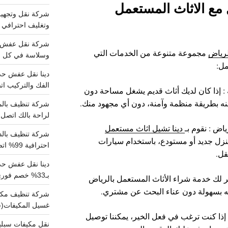
 مع الاثاث المستعمل
وتغليف احترافي 
لرياض
مجموعة متنوعة من الخدمات التي
وسلاسة في كل خط
مل:
الفك والتركيب اتص
 : إذا كان لديك أثاث قديم يشغل مساحة دون
نه بطريقة منظمة وآمنة، دون أي مجهود منك.
لراحة بالك اتصل ب
اض : نقوم بـ
دينا تشيل اثاث مستعمل
نزل جديد أو مستودع، باستخدام سيارات
احترافية 99% اتصل بنا الان
قل.
دينا نقل عفش ح
بـ33% خصم فوري
فر لك خدمة شراء الأثاث المستعمل بالرياض
ه بسهولة دون عناء البحث عن مشتري.
غسيل المكيفات(
: إذا كنت ترغب في فعل الخير، يمكننا توصيل