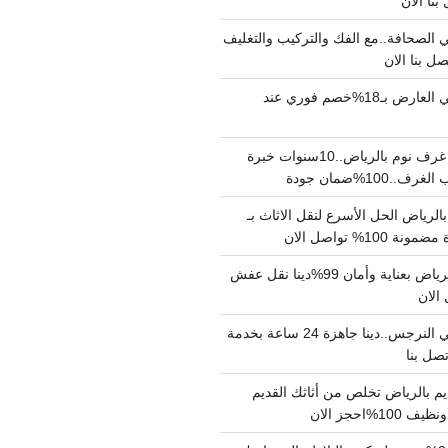
الصحافة..مع الفك والتركيب والتغليف
دينا نقل عفش حي العارض بـ18%خصم فوري عند
نجار فك وتركيب غرف نوم بالرياض..10سنوات خبرة
100%ضمان جودة
لرياض الحل الأسرع لنقل الاثاث بـ
دينا نقل عفش بالرياض بعناية وأمان 99%دينا نقل عفش
دينا نقل عفش حي النرجس..دينا جاهزة 24 ساعة بخدمة
م بالرياض تخلص من أثاثك القديم
%احجز الان