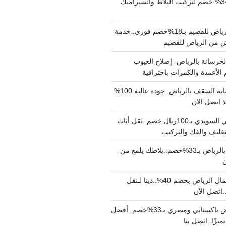
مبلط بالرياض بـ34% خصم لتركيب البلاط والسيراميك
نقل عفش من الرياض للقصيم بـ18%خصم فوري..خدمة
خرسانة بالرياض- إصلاح العيوب
 الأعمدة والكمرات باحترافية
مقاول صب خرسانة السقف بالرياض..جودة عالية 100%
 اتصل الان
دينا نقل عفش حي السويدي بـ100ريال خصم..نقل أثاث
غليف والفك والتركيب
شركة جلي بلاط بالرياض بـ33%خصم..بلاطك يلمع من
ن
دينا نقل عفش شمال الرياض بخصم 40%..دينا لـنقل
نقل عفش بالرياض باكستاني ومصري بـ33%خصم..أفضل
يزًا..اتصل بنا