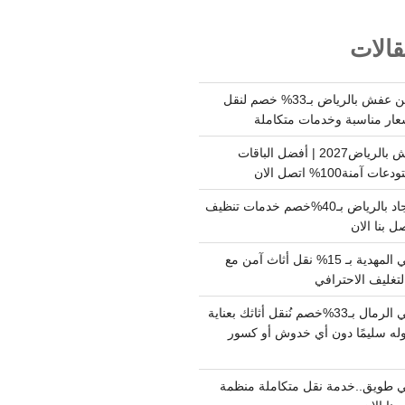
الات
شركة نقل وتخزين عفش بالرياض بـ33% خصم لنقل
عار مناسبة وخدمات متكاملة
أسعار تخزين عفش بالرياض2027 | أفضل الباقات
ة100% اتصل الان
شركة تنظيف سجاد بالرياض بـ40%خصم خدمات تنظيف
 بنا الان
دينا نقل عفش حي المهدية بـ 15% نقل أثاث آمن مع
لتغليف الاحترافي
دينا نقل عفش حي الرمال بـ33%خصم نُنقل أثاثك بعناية
له سليمًا دون أي خدوش أو كسور
 طويق..خدمة نقل متكاملة منظمة