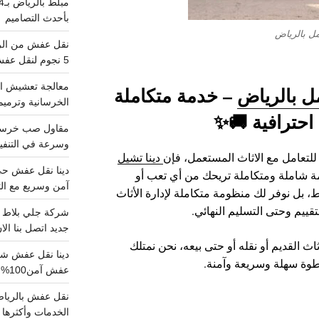
بأحدث التصاميم
مل بالرياض
5 نجوم لنقل عفش من الرياض للقصيم
معالجة تعشيش ال
ل بالرياض
– خدمة متكاملة
الخرسانية وترميم
احترافية 🚚✨
وسرعة في التنفيذ
تعامل مع الاثاث المستعمل، فإن
دينا تشيل
 شاملة ومتكاملة تريحك من أي تعب أو
آمن وسريع مع الت
ط، بل نوفر لك منظومة متكاملة لإدارة الأثاث
قييم وحتى التسليم النهائي.
جديد اتصل بنا الا
 القديم أو نقله أو حتى بيعه، نحن نمتلك
طوة سهلة وسريعة وآمنة.
عفش آمن100%..اتصل الآن
الخدمات وأكثرها تم