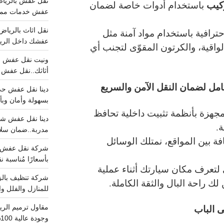
ركيب
باستخدام أدوات خاصة لضمان
عفش خدمات مميزه 100%..عرض
حترافية باستخدام مواد آمنة مثل
عفشك داخل الرياض تبد
الواقية، والكرتون المقوّى لتجنب أي
أثاثك..نقل عفش احترافي00
مل لضمان النقل الآمن والسريع
بسهولة وأمان وبأ
جهزة بأنظمة تثبيت داخلية تحافظ
ة.
مدربة..ضمان سل
ة بين المواقع، نمتلك الوسائل
بأسعارًا مُناسبة
ي لتعرف مكان سيارتك أثناء عملية
ك راحة البال والثقة الكاملة.
للمنازل والفلل وا
 الباب
وجودة عالية 100% احجز الان