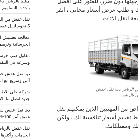
هتها دون ضرر. للعثور على أفضل
بأحدث التصاميم
ك و طلب عرض أسعار مجاني ، انقر
عة لنقل الاثاث
5 نجوم لنقل عفش من الرياض للقصيم
معالجة تعشيش ال
الخرسانية وترميم
وسرعة في التنفيذ
آمن وسريع مع الت
ض الرياض,دينا نقل عفش
 بالرياض
جديد اتصل بنا الا
ياض
من المهنيين الذين يمكنهم نقل
ط تقديم أسعار تنافسية لك ، ولكن
عفش آمن100%..اتصل الآن
لك وممتلكاتك.
الخدمات وأكثرها تم