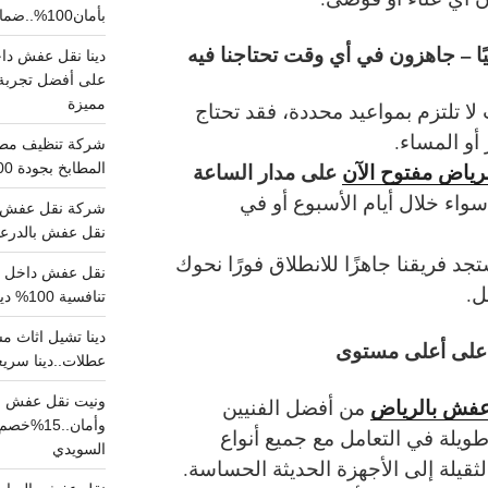
بأمان100%..ضمان سلامتك وراحتك
على أفضل تجربة 
مميزة
لا تلتزم بمواعيد محددة، فقد تحتاج
أو المساء.
رياض مفتوح الآن
على مدار الساعة
المطابخ بجودة 100% اتصل الان
اء خلال أيام الأسبوع أو في
شركة نقل عفش ب
نقل عفش بالدرعية بـ100ريال خصم على خدما
جد فريقنا جاهزًا للانطلاق فورًا نحوك
ل.
تنافسية 100% دينا نقل عفش داخل الرياض
على أعلى مستوى
عطلات..دينا سريع
ونيت نقل عفش ح
 عفش بالرياض
من أفضل الفنيين
وأمان..
طويلة في التعامل مع جميع أنواع
السويدي
لثقيلة إلى الأجهزة الحديثة الحساسة.