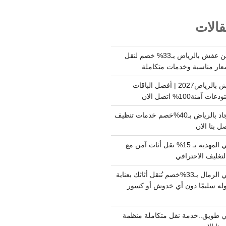
الات
شركة نقل وتخزين عفش بالرياض بـ33% خصم لنقل
عار مناسبة وخدمات متكاملة
أسعار تخزين عفش بالرياض2027 | أفضل الباقات
ة100% اتصل الان
شركة تنظيف سجاد بالرياض بـ40%خصم خدمات تنظيف
 بنا الان
دينا نقل عفش حي المهدية بـ 15% نقل أثاث آمن مع
لتغليف الاحترافي
دينا نقل عفش حي الرمال بـ33%خصم نُنقل أثاثك بعناية
له سليمًا دون أي خدوش أو كسور
 طويق..خدمة نقل متكاملة منظمة