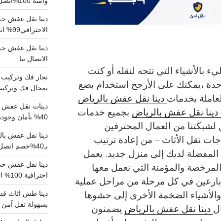
وآمنة 100%اتصل بنا الان
دينا نقل عفش حي 
الاحترافي99% اتصل بنا الان
الاتصال بنا
 بالأشياء التي تتجه لنقله أو كنت
احدة ،يمكنك على الأرجح استخدام بضع
بمجال فك وتركيب الغرف..
عاملة بخدمات
دينا نقل عفش بالرياض
دينات نقل عفش با
ينا نقل عفش بالرياض
بجميع خدمات
40% بأمان وجودة مضمونة 100% تواصل الان
 لشبكتنا من العمال المحترفين
جات نقل الأثاث – من إعادة ترتيب
بـ40%خصم اتصل الان
 المفضلة لديك إلى منزل جديد. يعمل
لمرخصة والمؤمنة التي نعمل معها
احترافية 100% اتصل بنا
ارعين في كل مرحلة من مراحل عملية
والأشياء الضخمة الأخرى إلى حشوها
دينا طش اثاث قدي
بسهولة نقل آمن ونظيف 100
ال
دينا نقل عفش بالرياض
يضمنون