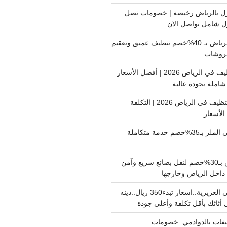
ل بالرياض رخيصة | خصومات تصل
غسيل فرشات بالرياض بـ 40%خصم تنظيف عميق وتعقيم
فروشات
ارخص شركة تنظيف في الرياض 2026 | أفضل الأسعار
املة بجودة عالية
اسعار شركات التنظيف في الرياض 2026 | التكلفة
الأسعار
دينا نقل عفش حي الملز بـ35%خصم خدمة متكاملة
نقل بضائع الرياض بـ30%خصم لنقل بضائع سريع وآمن
دينا نقل عفش حي العزيزية..اسعار تبدء350 ريال..دينه
أثاثك بأقل تكلفة وأعلى جودة
فات بالدوادمي..خصومات