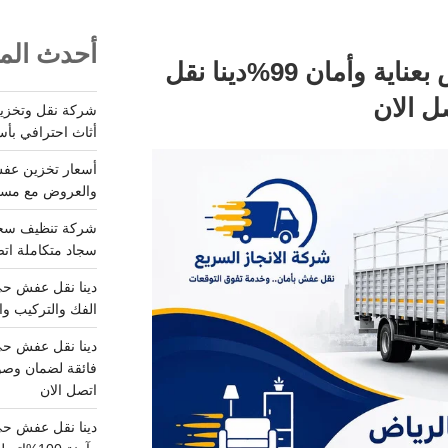
أحدث المق
دينا نقل عفش بالرياض بعناية وأمان 99%دينا نقل
أثاث احترافي بأس
والعروض مع مستودعات آمن
سجاد متكاملة اتصل
الفك والتركيب وا
فائقة لضمان وصو
اتصل الان
دينا نقل عفش حي