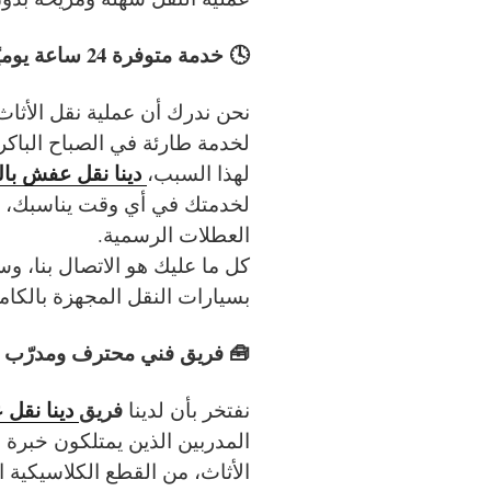
🕓 خدمة متوفرة 24 ساعة يوميًا – جاهزون في أي وقت تحتاجنا فيه
نحن ندرك أن عملية نقل الأثاث 
لخدمة طارئة في الصباح الباكر 
دينا نقل عفش بال
لهذا السبب،
لخدمتك في أي وقت يناسبك، سو
العطلات الرسمية.
كل ما عليك هو الاتصال بنا، وست
بسيارات النقل المجهزة بالكام
🧰 فريق فني محترف ومدرّب 
فريق
دينا نقل
نفتخر بأن لدينا
المدربين الذين يمتلكون خبرة 
الأثاث، من القطع الكلاسيكية ا