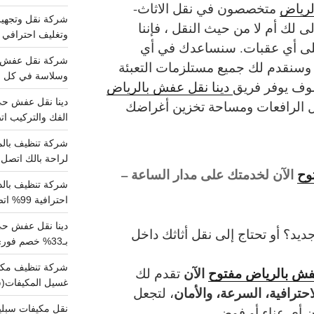
لرياض
متخصصون في نقل الاثاث-
 لك أم لا من حيث النقل ، فإننا
وتغليف احترافي 
ى أي عقبات. سنساعدك في أي
وسنقدم لك جميع مستلزمات التعبئة
وسلاسة في كل خط
سوف يوفر فريق
دينا نقل عفش بالرياض
ثل الرافعات ومساحة تخزين أغراضك
الفك والتركيب اتص
لراحة بالك اتصل ب
وح
الآن لخدمتك على مدار الساعة –
احترافية 99% اتصل بنا الان
دينا نقل عفش ح
يد؟ أو تحتاج إلى نقل أثاثك داخل
بـ33% خصم فوري
عفش بالرياض مفتوح
الآن
تقدم لك
غسيل المكيفات(
احترافية، السرعة، والأمان
، لتجعل
ن أي عناء أو فوضى.