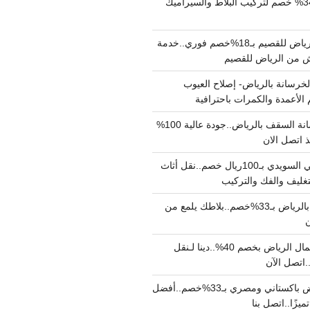
مبلط بالرياض بـ34% خصم لتركيب البلاط والسيراميك
نقل عفش من الرياض للقصيم بـ18%خصم فوري..خدمة
خرسانة بالرياض- إصلاح العيوب
 الأعمدة والكمرات باحترافية
مقاول صب خرسانة السقف بالرياض..جودة عالية 100%
 اتصل الان
دينا نقل عفش حي السويدي بـ100ريال خصم..نقل أثاث
غليف والفك والتركيب
شركة جلي بلاط بالرياض بـ33%خصم..بلاطك يلمع من
ن
دينا نقل عفش شمال الرياض بخصم 40%..دينا لـنقل
نقل عفش بالرياض باكستاني ومصري بـ33%خصم..أفضل
يزًا..اتصل بنا