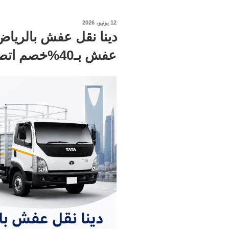
نُشر
12 يونيو، 2026
في
عفش بـ40%خصم اتصل الان