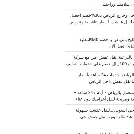
دينا نقل عفش داخل وخارج الرياض بـ30%خصم احصل
لنقل عفشك..أسعار تنافسية وعروض
شركة تنظيف مطابخ بالرياض بـ خصم 40%لتنظيف
الدرعية..نقل عفش آمن مع شركة
ت التغليف
نقل عفش داخل الرياض..خدمات 24 ساعة بأسعار
دينا تشيل اثاث مستعمل بالرياض 7 أيام / 24 ساعة +
ة ومريحة لنقل أغراضك دون عناء
ي السويدي..لنقل عفشك بسهولة
15%خصم عند طلب ونيت نقل عفش حي