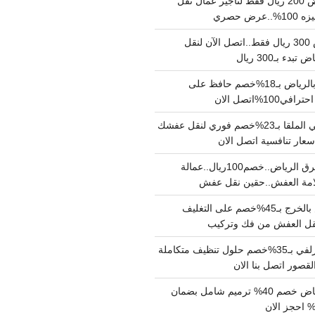
نقل عفش بالرياض 200 ريال فقط لتاجير عمال نقل
 حصري
نقل اثاث بالرياض 300 ريال فقط..اتصل الآن لنقل
ء بـ300 ريال
ونيت نقل عفش بالرياض بـ18%خصم حافظ على
1%اتصل الان
دينا نقل عفش حي الملقا بـ23%خصم فوري لنقل عفشك
سعار تنافسية اتصل الان
دينا نقل عفش شرق الرياض..خصم100ريال..عمالة
امة العفش..حقين نقل عفش
شركة نقل عفش بالخرج بـ45%خصم على التغليف
 نقل العفش من فك وتركيب
شركة تنظيف بالزلفي بـ35%خصم حلول تنظيف متكاملة
لقصور اتصل بنا الان
مقاول ترميم الرياض خصم 40% ترميم شامل بضمان