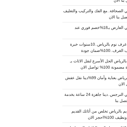
الصحافة..مع الفك والتركيب والتغليف
دينا نقل عفش حي العارض بـ18%خصم فوري عند
نجار فك وتركيب غرف نوم بالرياض..10سنوات خبرة
100%ضمان جودة
لرياض الحل الأسرع لنقل الاثاث بـ
دينا نقل عفش بالرياض بعناية وأمان 99%دينا نقل عفش
دينا نقل عفش حي النرجس..دينا جاهزة 24 ساعة بخدمة
م بالرياض تخلص من أثاثك القديم
%احجز الان