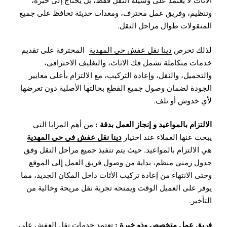
الأثاث لا يعتمد على وسيلة النقل فقط، بل يحتاج إلى خبرة،
وتنظيم، وفريق عمل محترف، ومعدات حديثة تحافظ على جميع
المنقولات طوال مراحل النقل.
لذلك تحرص
دينا نقل عفش حي المهدية
المحترفة على تقديم
خدمات متكاملة تشمل فك الاثاث، والتغليف الاحترافى،
والتحميل، والنقل، وإعادة التركيب، مع الالتزام بأعلى معايير
الجودة لضمان وصول جميع القطع بحالتها الأصلية دون تعرضها
لأي خدوش أو تلف.
الالتزام بالمواعيد و إنجاز العمل بدقة :
من أهم المزايا التي
دينا نقل عفش في حي المهدية
يبحث عنها العملاء عند اختيار
هي الالتزام بالمواعيد. حيث يتم تنفيذ جميع مراحل النقل وفق
جدول زمني منظم، بداية من وصول فريق العمل إلى الموقع
وحتى الانتهاء من إعادة تركيب الأثاث داخل المكان الجديد، مما
يوفر على العميل الوقت ويمنحه تجربة نقل مريحة وخالية من
التأخير.
فريق عمل متخصص وذو خبرة :
تعتمد خدمات نقل العفش على