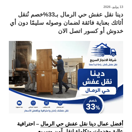
نُشر
13 يوليو، 2026
في
دينا نقل عفش حي الرمال بـ33%خصم نُنقل
أثاثك بعناية فائقة لضمان وصوله سليمًا دون أي
خدوش أو كسور اتصل الان
أفضل عمال دينا نقل عفش حي الرمال
– احترافية
عالية وخدمات متكاملة لنقل آمن وسريع