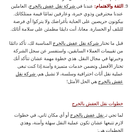
الثقة والاهتمام:
عندنا في
شركة نقل عفش بالخرج
، العاملين
عندنا محترفين وذوي خبرة، وعارفين تمامًا قيمة ممتلكاتك.
بيكونون حريصين على العناية بأغراضك ولا يتركوا أي فرصة
للتلف أو الخسارة. معانا، أنت دايمًا مطمئن على سلامة أثاثك.
قبل ما تختار
شركة نقل عفش بالخرج
المناسبة لك، تأكد دائمًا
من تقييمات العملاء السابقين، واستفسر عن سجل الشركة
وخبرتها في مجال النقل. هذي خطوة مهمة عشان تتأكد أنك
تختار الأفضل وتضمن خدمات متميزة وآمنة.إذا كنت تبغى
عملية نقل أثاث احترافية وسلسة، لا تشيل هم،
شركة نقل
عفش بالخرج
هي الحل الأمثل!
خطوات نقل العفش بالخرج
لما تجي تـ
نقل عفش بالخرج
أو أي مكان ثاني، في خطوات
لازم تتبعها عشان تكون عملية النقل سهلة وآمنة، وهذي
الخطوات هي: