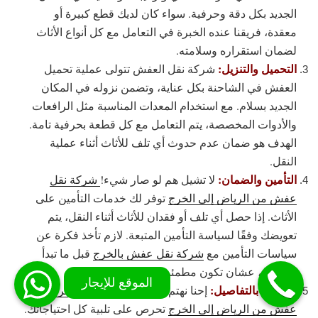
الجديد بكل دقة وحرفية. سواء كان لديك قطع كبيرة أو
معقدة، فريقنا عنده الخبرة في التعامل مع كل أنواع الأثاث
لضمان استقراره وسلامته.
التحميل والتنزيل:
شركة نقل العفش تتولى عملية تحميل
العفش في الشاحنة بكل عناية، وتضمن نزوله في المكان
الجديد بسلام. مع استخدام المعدات المناسبة مثل الرافعات
والأدوات المخصصة، يتم التعامل مع كل قطعة بحرفية تامة.
الهدف هو ضمان عدم حدوث أي تلف للأثاث أثناء عملية
النقل.
التأمين والضمان:
لا تشيل هم لو صار شيء!
شركة نقل
عفش من الرياض إلى الخرج
توفر لك خدمات التأمين على
الأثاث. إذا حصل أي تلف أو فقدان للأثاث أثناء النقل، يتم
تعويضك وفقًا لسياسة التأمين المتبعة. لازم تأخذ فكرة عن
سياسات التأمين مع
شركة نقل عفش بالخرج
قبل ما تبدأ
بالعملية، عشان تكون مطمئن.
الاهتمام بالتفاصيل:
إحنا نهتم بكل صغيرة وكبيرة!
شركة نقل
عفش من الرياض إلى الخرج
تحرص على تلبية كل احتياجاتك.