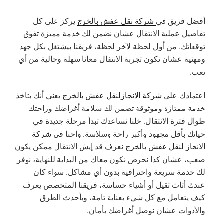
أفضل فريق في
شركة نقل عفش بالخرج
يركز على كل
تفاصيل عملية الانتقال عشان نضمن لك خدمة مميزة تفوق
توقعاتك. من أول لحظة لآخر لحظة، فريقنا بيشتغل بكل جهد
ومهنية عشان تكون تجربة الانتقال معانا سهلة وخالية من أي
تعب.
اعتمادك على
شركة الانجازلنقل عفش بالخرج
يعني أنك بتاخذ
خدمة ممتازة وموثوقة تضمن لك سلامة أغراضك وراحتك
طوال فترة الانتقال. خلنا نساعدك تبدأ مرحلة جديدة في
حياتك بأقل مجهود وأكبر راحة وسلاسة. واحنا في
شركة
الانجاز لنقل عفش بالخرج
نعرف قد إيش الانتقال ممكن يكون
صعب، عشان كذا نحرص نكون معاك من البداية للنهاية، نوفر
لك خدمة سريعة واحترافية بدون أي مشاكل. سواء كان
عندك أثاث ثقيل أو أشياء حساسة، فريقنا المتخصص يعرف
كيف يتعامل مع كل شيء بعناية تامة، وبأحدث الطرق
والأدوات عشان نوصل أغراضك بأمان.