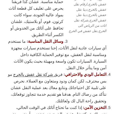
حماية مناسبة. عشان كذا فريقنا
عفش بالخرج,ارقام نقل
يحرص على تغليف كل قطعة أثاث
عفش بالخرج,دينا نقل
بمواد عالية الجودة، سواء كانت
عفش بالخرج,دينا نقل
عفش الخرج,شركة نقل
كرتون، فوم، أو بلاستيك، علشان
اثاث من الرياض الى
تحافظ على أثاثك من الخدوش أو
الخرج,نقل عفش في الخرج
الكسر أثناء الطريق.
وسائل النقل المناسبة:
ما نستخدم
أي سيارات عادية لنقل الأثاث، إحنا نستخدم سيارات مجهزة
ومناسبة لنقل العفش، مع توفير الحماية الكافية داخل
السيارة. السيارات تكون واسعة ومهيئة بحيث يكون الأثاث
آمن وما يتأثر خلال النقل.
التعامل الودي والاحترافي:
فريق
شركة نقل عفش بالخرج
مو
بس محترف، لكن كمان ودود ومتعاون مع العملاء. نحرص
على تلبية كل احتياجاتك ونتابع معاك بعد عملية النقل عشان
نتأكد من رضاك التام. هدفنا هو تقديم خدمة تتجاوز توقعاتك،
وتحقيق راحة البال لك ولعائلتك.
التخزين الآمن:
إذا كنت ما تحتاج أثاثك في الوقت الحالي،
نقدم لك
شركة نقل عفش بالخرج
خدمة تخزين آمنة ومرنة.