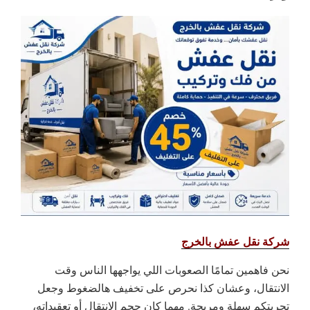
شركة نقل عفش بالخرج
نحن فاهمين تمامًا الصعوبات اللي يواجهها الناس وقت
الانتقال، وعشان كذا نحرص على تخفيف هالضغوط وجعل
تجربتكم سهلة ومريحة. مهما كان حجم الانتقال أو تعقيداته،