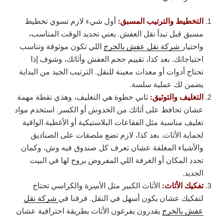
التخطيط والترتيب المسبق:
أول شيء لازم تسوي تخطيط
مسبق قبل تبدأ نقل العفش. يعني تحديد الوقت المناسب،
واختيار
شركة نقل عفش بالخرج
اللي تكون موثوقة وتناسب
احتياجاتك. بعد كذا، تقييم حجم العفش وأثاثك، وشوف إذا
تحتاج أدوات أو معدات معينة للنقل. الترتيب الجيد من البداية
يضمن لك عملية سلسة.
التغليف والتوثيق:
ثاني خطوة هي التغليف، وهذي نقطة مهمة
عشان تحافظ على أثاثك من الخدوش أو الكسر. استخدم مواد
تغليف مناسبة مثل الفقاعات البلاستيكية أو الأغطية الواقية
لحماية الأثاث. بعد كذا، لازم تضع ملصقات على الصناديق
والأشياء المغلفة عشان تعرف كل صندوق فيه وش، وكمان
تحدد المكان أو الغرفة اللي المفروض يروح لها في البيت
الجديد.
تفكيك الأثاث:
الأثاث الكبير مثل الأسِرة والكراسي تحتاج
لتفكيك عشان يكون أسهل في النقل. فرقنا في
شركة نقل
عفش بالخرج
يقدرون يفرغون الأثاث بطريقة احترافية عشان