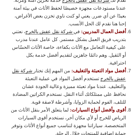
عندنا مستودعات مجهزة خصيصًا لحفظ الأثاث في بيئة آمنة
بعيدًا عن أي ضرر. يعني لو كنت ناوي تخزن بعض الأغراض،
إحنا هنا نقدم لك الحل الأنسب.
أفضل العمال المدربين:
في
شركة نقل عفش بالخرج
، نعتني
بتدريب فريق العمل بشكل مستمر. كل عامل عندنا مدرب
على كيفية التعامل مع الأثاث بكفاءة، خاصة الأثاث الحسّاس
أو الثقيل. وهم دائمًا جاهزين لتقديم أفضل خدمة بكل
احترافية.
أفضل مواد التعبئة والتغليف:
من المهم إنك تختار
شركة نقل
عفش بالخرج
تستخدم أفضل المواد في عملية التعبئة
والتغليف. عندنا مواد تعبئة مميزة وعالية الجودة عشان
نحافظ على ممتلكاتك أثناء النقل. نستخدم الكراتين المضادة
للتلف، الفوم لحماية الزوايا، وأشرطة لاصقة قوية.
أقوى وأفضل أنواع السيارات:
لما يتعلق الأمر بنقل الأثاث من
الرياض للخرج أو لأي مكان آخر، نستخدم أقوى السيارات
المتخصصة. سياراتنا مجهزة لتناسب جميع أنواع الأثاث وتوفر
حماية إضافية للمنتجات خلال الرحلة.