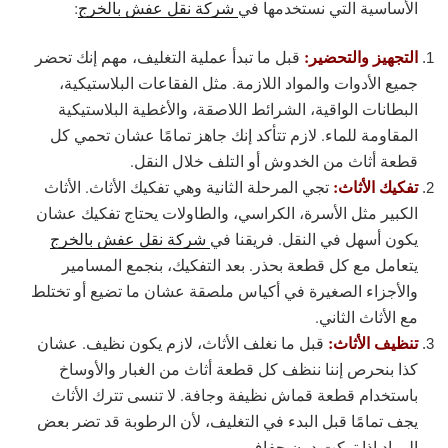
الأساسية التي نستخدمها في
شركة نقل عفش بالخرج
:
التجهيز والتحضير:
قبل ما تبدأ عملية التغليف، مهم إنك تحضر
جميع الأدوات والمواد اللازمة. مثل الفقاعات البلاستيكية،
البطانات الواقية، الشرائط اللاصقة، والأغطية البلاستيكية
المقاومة للماء. لازم تتأكد إنك جاهز تمامًا عشان تحمي كل
قطعة أثاث من الخدوش أو التلف خلال النقل.
تفكيك الأثاث:
تجي المرحلة الثانية وهي تفكيك الأثاث. الأثاث
الكبير مثل الأسرة، الكراسي، والطاولات يحتاج تفكيك عشان
يكون أسهل في النقل. فريقنا في
شركة نقل عفش بالخرج
يتعامل مع كل قطعة بحذر. بعد التفكيك، بنجمع المسامير
والأجزاء الصغيرة في أكياس ملصقة عشان ما تضيع أو تختلط
مع الأثاث الثاني.
تنظيف الأثاث:
قبل ما نغلف الأثاث، لازم يكون نظيف. عشان
كذا بنحرص إننا ننظف كل قطعة أثاث من الغبار والأوساخ
باستخدام قطعة قماش نظيفة وجافة. لا تنسى تترك الأثاث
يجف تمامًا قبل البدء في التغليف، لأن الرطوبة قد تضر بعض
المواد إذا تركت دون جفاف.