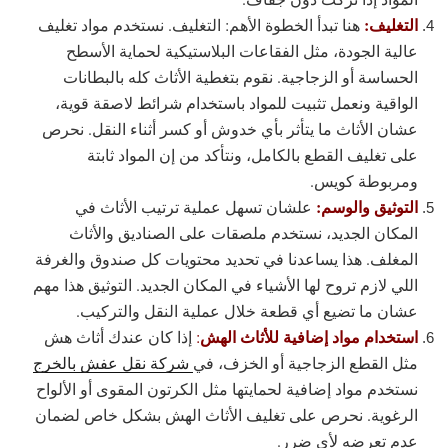
التغليف:
هنا تبدأ الخطوة الأهم: التغليف. نستخدم مواد تغليف
عالية الجودة، مثل الفقاعات البلاستيكية لحماية الأسطح
الحساسة أو الزجاجية. نقوم بتغطية الأثاث كله بالبطانات
الواقية ونعمل تثبيت للمواد باستخدام شرائط لاصقة قوية،
عشان الأثاث ما يتأثر بأي خدوش أو كسر أثناء النقل. نحرص
على تغليف القطع بالكامل، ونتأكد من إن المواد ثابتة
ومربوطة كويس.
التوثيق والوسم:
علشان تسهل عملية ترتيب الأثاث في
المكان الجديد، نستخدم ملصقات على الصناديق والأثاث
المغلف. هذا يساعدنا في تحديد محتويات كل صندوق والغرفة
اللي لازم تروح لها الأشياء في المكان الجديد. التوثيق هذا مهم
عشان ما تضيع أي قطعة خلال عملية النقل والتركيب.
استخدام مواد إضافية للأثاث الهش
:
إذا كان عندك أثاث هش
مثل القطع الزجاجية أو الخزف، في
شركة نقل عفش بالخرج
نستخدم مواد إضافية لحمايتها مثل الكرتون المقوى أو الألواح
الرغوية. نحرص على تغليف الأثاث الهش بشكل خاص لضمان
عدم تعرضه لأي ضرر.