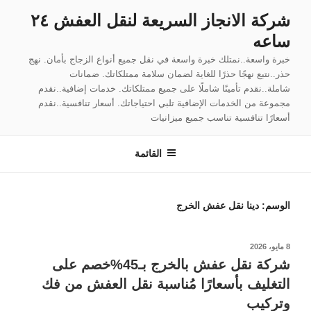
لتجاوز
شركة الانجاز السريعة لنقل العفش ٢٤
لى
ساعه
لمحتوى
خبرة واسعة..نمتلك خبرة واسعة في نقل جميع أنواع الزجاج بأمان. نهج
حذر..نتبع نهجًا حذرًا للغاية لضمان سلامة ممتلكاتك. ضمانات
شاملة..نقدم تأمينًا شاملًا على جميع ممتلكاتك. خدمات إضافية..نقدم
مجموعة من الخدمات الإضافية تلبي احتياجاتك. أسعار تنافسية..نقدم
أسعارًا تنافسية تناسب جميع ميزانيات
القائمة
الوسم:
دينا نقل عفش الخرج
نُشر
8 مايو، 2026
في
شركة نقل عفش بالخرج بـ45%خصم على
التغليف بأسعارًا مُناسبة نقل العفش من فك
وتركيب