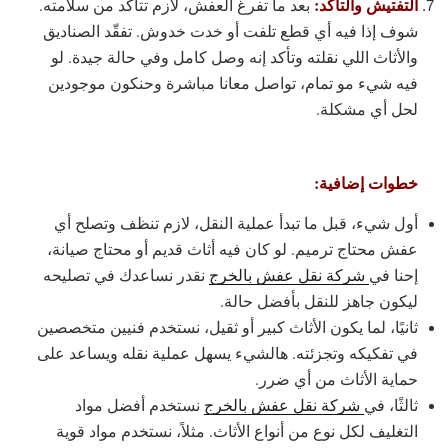
التفتيش والتأكد:
بعد ما تفرغ العفش، لازم تتأكد من سلامته.
شوف إذا فيه أي قطع تلفت أو خدت خدوش. تفقّد الصناديق
والأثاث اللي نقلته وتأكد إنه وصل كامل وفي حالة جيدة. لو
فيه شيء مو تمام، تواصل معانا مباشرة وحنكون موجودين
لحل أي مشكلة.
خطوات إضافية:
أول شيء، قبل ما تبدأ عملية النقل، لازم تنظف وتصلح أي
عفش محتاج ترميم. لو كان فيه أثاث قديم أو محتاج صيانة،
إحنا في
شركة نقل عفش بالخرج
نقدر نساعدك في تصليحه
ليكون جاهز للنقل بأفضل حالة.
ثانيًا، لما يكون الأثاث كبير أو ثقيل، نستخدم فنيين متخصصين
في تفكيكه وتجزئته. هالشيء يسهل عملية نقله ويساعد على
حماية الأثاث من أي ضرر.
ثالثًا، في
شركة نقل عفش بالخرج
نستخدم أفضل مواد
التغليف لكل نوع من أنواع الأثاث. مثلاً، نستخدم مواد قوية