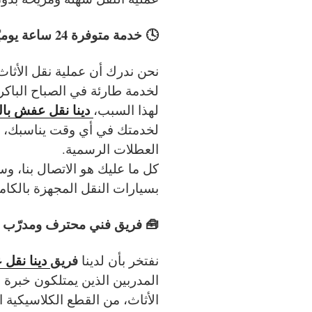
🕓 خدمة متوفرة 24 ساعة يوميًا – جاهزون في أي وقت تحتاجنا فيه
نحن ندرك أن عملية نقل الأثاث 
لخدمة طارئة في الصباح الباكر 
دينا نقل عفش بال
لهذا السبب،
لخدمتك في أي وقت يناسبك، سو
العطلات الرسمية.
كل ما عليك هو الاتصال بنا، وست
بسيارات النقل المجهزة بالكام
🧰 فريق فني محترف ومدرّب 
فريق
دينا نقل
نفتخر بأن لدينا
المدربين الذين يمتلكون خبرة 
الأثاث، من القطع الكلاسيكية ا