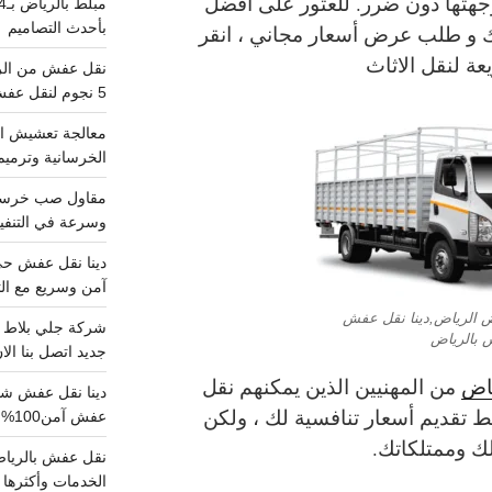
هتها دون ضرر. للعثور على أفضل
بأحدث التصاميم
ك و طلب عرض أسعار مجاني ، انقر
عة لنقل الاثاث
5 نجوم لنقل عفش من الرياض للقصيم
معالجة تعشيش ال
الخرسانية وترميم
وسرعة في التنفيذ
آمن وسريع مع الت
ض الرياض,دينا نقل عفش
 بالرياض
جديد اتصل بنا الا
ياض
من المهنيين الذين يمكنهم نقل
ط تقديم أسعار تنافسية لك ، ولكن
عفش آمن100%..اتصل الآن
لك وممتلكاتك.
الخدمات وأكثرها تم