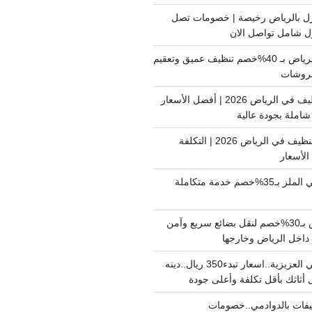
ل بالرياض رخيصة | خصومات تصل
غسيل فرشات بالرياض بـ 40%خصم تنظيف عميق وتعقيم
فروشات
ارخص شركة تنظيف في الرياض 2026 | أفضل الأسعار
املة بجودة عالية
اسعار شركات التنظيف في الرياض 2026 | التكلفة
الأسعار
دينا نقل عفش حي الملز بـ35%خصم خدمة متكاملة
نقل بضائع الرياض بـ30%خصم لنقل بضائع سريع وآمن
دينا نقل عفش حي العزيزية..اسعار تبدء350 ريال..دينه
أثاثك بأقل تكلفة وأعلى جودة
فات بالدوادمي..خصومات