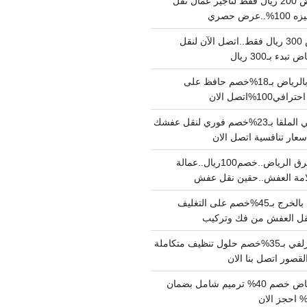
نقل عفش بالرياض 200 ريال فقط لتاجير عمال نقل
 حصري
نقل اثاث بالرياض 300 ريال فقط..اتصل الآن لنقل
ء بـ300 ريال
ونيت نقل عفش بالرياض بـ18%خصم حافظ على
1%اتصل الان
دينا نقل عفش حي الملقا بـ23%خصم فوري لنقل عفشك
سعار تنافسية اتصل الان
دينا نقل عفش شرق الرياض..خصم100ريال..عمالة
امة العفش..حقين نقل عفش
شركة نقل عفش بالخرج بـ45%خصم على التغليف
 نقل العفش من فك وتركيب
شركة تنظيف بالزلفي بـ35%خصم حلول تنظيف متكاملة
لقصور اتصل بنا الان
مقاول ترميم الرياض خصم 40% ترميم شامل بضمان