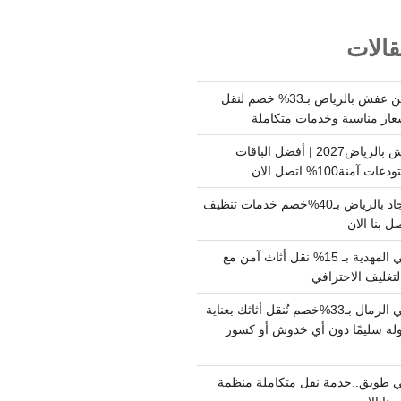
الات
شركة نقل وتخزين عفش بالرياض بـ33% خصم لنقل
عار مناسبة وخدمات متكاملة
أسعار تخزين عفش بالرياض2027 | أفضل الباقات
ة100% اتصل الان
شركة تنظيف سجاد بالرياض بـ40%خصم خدمات تنظيف
 بنا الان
دينا نقل عفش حي المهدية بـ 15% نقل أثاث آمن مع
لتغليف الاحترافي
دينا نقل عفش حي الرمال بـ33%خصم نُنقل أثاثك بعناية
له سليمًا دون أي خدوش أو كسور
 طويق..خدمة نقل متكاملة منظمة