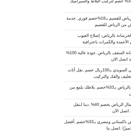
مبلط بالرياض بـ34% خصم لتركيب البلاط والسيراميك
نقل عفش من الرياض للقصيم بـ18%خصم فوري..خدمة
خرسانة بالرياض- إصلاح العيوب
 الأعمدة والكمرات باحترافية
مقاول صب خرسانة السقف بالرياض..جودة عالية 100%
 اتصل الان
دينا نقل عفش حي السويدي بـ100ريال خصم..نقل أثاث
غليف والفك والتركيب
شركة جلي بلاط بالرياض بـ33%خصم..بلاطك يلمع من
ن
دينا نقل عفش شمال الرياض بخصم 40%..دينا لـنقل
نقل عفش بالرياض باكستاني ومصري بـ33%خصم..أفضل
يزًا..اتصل بنا