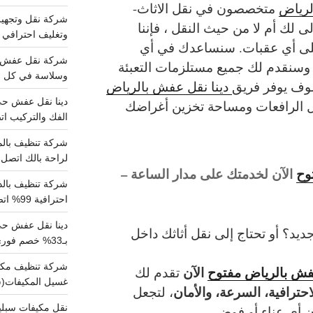
لرياض
متخصصون في نقل الاثاث-
 لك أم لا من حيث النقل ، فإننا
وتغليف احترافي 
ى أي عقبات. سنساعدك في أي
وسنقدم لك جميع مستلزمات التعبئة
وسلاسة في كل خط
سوف يوفر فريق
دينا نقل عفش بالرياض
ثل الرافعات ومساحة تخزين أغراضك
الفك والتركيب اتص
لراحة بالك اتصل ب
وح
الآن لخدمتك على مدار الساعة –
احترافية 99% اتصل بنا الان
دينا نقل عفش ح
يد؟ أو تحتاج إلى نقل أثاثك داخل
بـ33% خصم فوري
عفش بالرياض مفتوح
الآن
تقدم لك
غسيل المكيفات(
احترافية، السرعة، والأمان
، لتجعل
ن أي عناء أو فوضى.