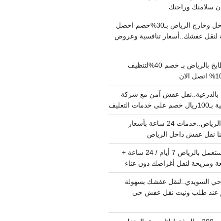
دينا نقل عفش داخل وخارج الرياض بـ30%خصم احصل
لنقل عفشك..أسعار تنافسية وعروض
شركة تنظيف مطابخ بالرياض بـ خصم 40%لتنظيف
الدرعية..نقل عفش آمن مع شركة
ت التغليف
نقل عفش داخل الرياض..خدمات 24 ساعة بأسعار
دينا تشيل اثاث مستعمل بالرياض 7 أيام / 24 ساعة +
ة ومريحة لنقل أغراضك دون عناء
ي السويدي..لنقل عفشك بسهولة
15%خصم عند طلب ونيت نقل عفش حي