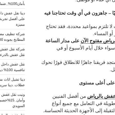
بأمان100%..ضمان سلامتك وراحتك
على أفضل تجربة 
مميزة
لا تلتزم بمواعيد محددة، فقد تحتاج
أو المساء.
رياض مفتوح الآن
على مدار الساعة
المطابخ بجودة 100% اتصل الان
اء خلال أيام الأسبوع أو في
شركة نقل عفش ب
نقل عفش بالدرعية بـ100ريال خصم على خدما
جد فريقنا جاهزًا للانطلاق فورًا نحوك
ل.
تنافسية 100% دينا نقل عفش داخل الرياض
على أعلى مستوى
عطلات..دينا سريع
ونيت نقل عفش ح
 عفش بالرياض
من أفضل الفنيين
وأمان..
طويلة في التعامل مع جميع أنواع
السويدي
لثقيلة إلى الأجهزة الحديثة الحساسة.