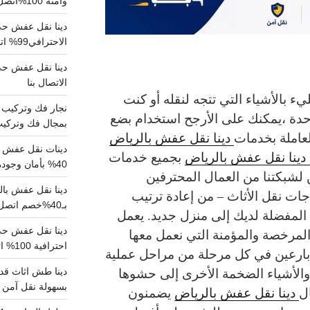
وآمنة 100%اتصل بنا الان
دينا نقل عفش حي 
الاحترافي99% اتصل بنا الان
الاتصال بنا
 بالأشياء التي تتجه لنقله أو كنت
احدة ،يمكنك على الأرجح استخدام بضع
بمجال فك وتركيب الغرف..
عاملة بخدمات
دينا نقل عفش بالرياض
دينات نقل عفش با
ينا نقل عفش بالرياض
بجميع خدمات
40% بأمان وجودة مضمونة 100% تواصل الان
 لشبكتنا من العمال المحترفين
جات نقل الأثاث – من إعادة ترتيب
بـ40%خصم اتصل الان
 المفضلة لديك إلى منزل جديد. يعمل
لمرخصة والمؤمنة التي نعمل معها
احترافية 100% اتصل بنا
ارعين في كل مرحلة من مراحل عملية
والأشياء الضخمة الأخرى إلى حشوها
دينا طش اثاث قدي
بسهولة نقل آمن ونظيف 100
ال
دينا نقل عفش بالرياض
يضمنون