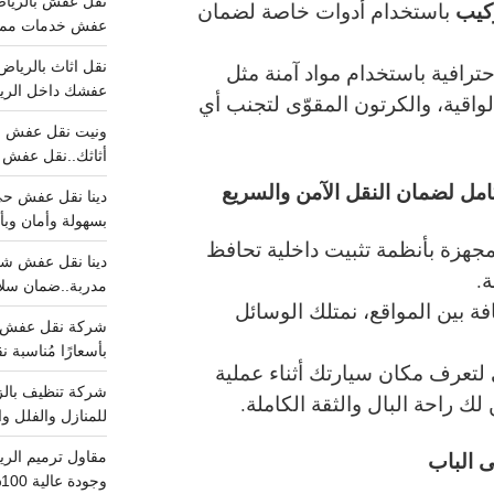
ركيب
باستخدام أدوات خاصة لضمان
عفش خدمات مميزه 100%..عرض
حترافية باستخدام مواد آمنة مثل
عفشك داخل الرياض تبد
الواقية، والكرتون المقوّى لتجنب أي
أثاثك..نقل عفش احترافي00
مل لضمان النقل الآمن والسريع
بسهولة وأمان وبأ
جهزة بأنظمة تثبيت داخلية تحافظ
ة.
مدربة..ضمان سل
ة بين المواقع، نمتلك الوسائل
بأسعارًا مُناسبة
ي لتعرف مكان سيارتك أثناء عملية
ك راحة البال والثقة الكاملة.
للمنازل والفلل وا
 الباب
وجودة عالية 100% احجز الان