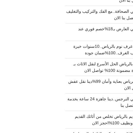
الصحافة..مع الفك والتركيب والتغليف
دينا نقل عفش حي العارض بـ18%خصم فوري عند
نجار فك وتركيب غرف نوم بالرياض..10سنوات خبرة
100%ضمان جودة
لرياض الحل الأسرع لنقل الاثاث بـ
دينا نقل عفش بالرياض بعناية وأمان 99%دينا نقل عفش
دينا نقل عفش حي النرجس..دينا جاهزة 24 ساعة بخدمة
م بالرياض تخلص من أثاثك القديم
%احجز الان