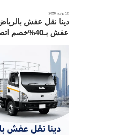
نُشر
12 يونيو، 2026
في
عفش بـ40%خصم اتصل الان