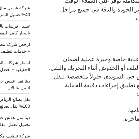
كاملة توفر على العملاء الوقت
شركة غسيل مناز
يير الجودة والدقة في جميع مراحل
40% غسيل المنزل شامل تواصل الان
.
بالبخار كامل للم
+ خدمات تنظيف ش
 عناية خاصة وخبرة عملية لضمان
لف أو الخدوش أثناء التحريك والنقل.
الحقيقية + أفضل 
ش حي السويدي
حلولاً متخصصة لنقل
ع تطبيق إجراءات دقيقة للحماية
اتصل بنا الان
100% نقل بضائع داخل الرياض وخارجها
مها.
فاخرة.
تحميل عفش..نقل 
شركة تنظيف مكي