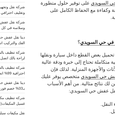
حي السويدي
على توفير حلول متطورة
ة وكفاءة مع الحفاظ الكامل على
وتغليف احترافي 
ة.
وسلاسة في كل خط
ش في حي السويدي
؟
الفك والتركيب اتص
تحميل بعض القطع داخل سيارة ونقلها
لراحة بالك اتصل ب
 متكاملة تحتاج إلى خبرة ودقة عالية
ثاث والأجهزة المنزلية. لذلك فإن
احترافية 99% اتصل بنا الان
فش حي السويدي
متخصص يوفر عليك
 لك نتائج مثالية.
من أهم الأسباب
دينا نقل عفش ح
بـ33% خصم فوري
نا نقل عفش حي السويدي:
 النقل.
غسيل المكيفات(
ل.