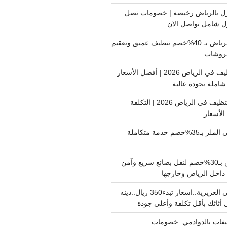
ل بالرياض رخيصة | خصومات تصل
غسيل فرشات بالرياض بـ 40%خصم تنظيف عميق وتعقيم
فروشات
ارخص شركة تنظيف في الرياض 2026 | أفضل الأسعار
املة بجودة عالية
اسعار شركات التنظيف في الرياض 2026 | التكلفة
الأسعار
دينا نقل عفش حي الملز بـ35%خصم خدمة متكاملة
نقل بضائع الرياض بـ30%خصم لنقل بضائع سريع وآمن
دينا نقل عفش حي العزيزية..اسعار تبدء350 ريال..دينه
أثاثك بأقل تكلفة وأعلى جودة
فات بالدوادمي..خصومات