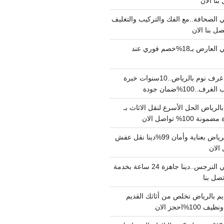
الصحافة..مع الفك والتركيب والتغليف
دينا نقل عفش حي العارض بـ18%خصم فوري عند
نجار فك وتركيب غرف نوم بالرياض..10سنوات خبرة
100%ضمان جودة
لرياض الحل الأسرع لنقل الاثاث بـ
دينا نقل عفش بالرياض بعناية وأمان 99%دينا نقل عفش
دينا نقل عفش حي النرجس..دينا جاهزة 24 ساعة بخدمة
م بالرياض تخلص من أثاثك القديم
%احجز الان