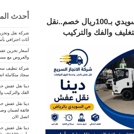
أحدث المق
دينا نقل عفش حي السويدي بـ100ريال خصم..نقل
تغليف والفك والتركيب
أثاث احترافي بأس
والعروض مع مستودعات آمن
سجاد متكاملة اتصل
الفك والتركيب وا
فائقة لضمان وصو
اتصل الان
دينا نقل عفش حي