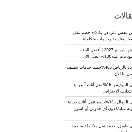
الات
شركة نقل وتخزين عفش بالرياض بـ33% خصم لنقل
عار مناسبة وخدمات متكاملة
أسعار تخزين عفش بالرياض2027 | أفضل الباقات
ة100% اتصل الان
شركة تنظيف سجاد بالرياض بـ40%خصم خدمات تنظيف
 بنا الان
دينا نقل عفش حي المهدية بـ 15% نقل أثاث آمن مع
لتغليف الاحترافي
دينا نقل عفش حي الرمال بـ33%خصم نُنقل أثاثك بعناية
له سليمًا دون أي خدوش أو كسور
 طويق..خدمة نقل متكاملة منظمة