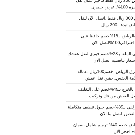
نقل عفش بالرياض 200 ريال فقط لتاجير عمال نقل
 حصري
نقل اثاث بالرياض 300 ريال فقط..اتصل الآن لنقل
ء بـ300 ريال
ونيت نقل عفش بالرياض بـ18%خصم حافظ على
1%اتصل الان
دينا نقل عفش حي الملقا بـ23%خصم فوري لنقل عفشك
سعار تنافسية اتصل الان
دينا نقل عفش شرق الرياض..خصم100ريال..عمالة
امة العفش..حقين نقل عفش
شركة نقل عفش بالخرج بـ45%خصم على التغليف
 نقل العفش من فك وتركيب
شركة تنظيف بالزلفي بـ35%خصم حلول تنظيف متكاملة
لقصور اتصل بنا الان
مقاول ترميم الرياض خصم 40% ترميم شامل بضمان