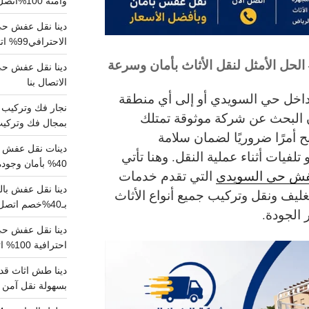
وآمنة 100%اتصل بنا الان
دينا نقل عفش حي 
الاحترافي99% اتصل بنا الان
الحل الأمثل لنقل الأثاث بأمان وسرعة
الاتصال بنا
ث داخل حي السويدي أو إلى أي منطقة
 البحث عن شركة موثوقة تمتلك
بمجال فك وتركيب الغرف..
 أمرًا ضروريًا لضمان سلامة
دينات نقل عفش با
لفيات أثناء عملية النقل. وهنا تأتي
40% بأمان وجودة مضمونة 100% تواصل الان
عفش حي السويدي
التي تقدم خدمات
ليف ونقل وتركيب جميع أنواع الأثاث
بـ40%خصم اتصل الان
 الجودة.
احترافية 100% اتصل بنا
دينا طش اثاث قدي
بسهولة نقل آمن ونظيف 100