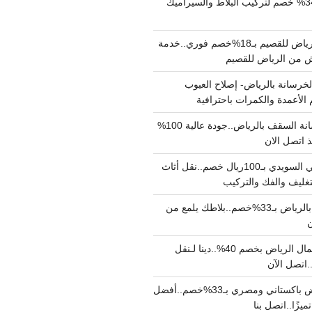
مبلط بالرياض بـ34% خصم لتركيب البلاط والسيراميك
نقل عفش من الرياض للقصيم بـ18%خصم فوري..خدمة
خرسانة بالرياض- إصلاح العيوب
 الأعمدة والكمرات باحترافية
مقاول صب خرسانة السقف بالرياض..جودة عالية 100%
 اتصل الان
دينا نقل عفش حي السويدي بـ100ريال خصم..نقل أثاث
غليف والفك والتركيب
شركة جلي بلاط بالرياض بـ33%خصم..بلاطك يلمع من
ن
دينا نقل عفش شمال الرياض بخصم 40%..دينا لـنقل
نقل عفش بالرياض باكستاني ومصري بـ33%خصم..أفضل
يزًا..اتصل بنا