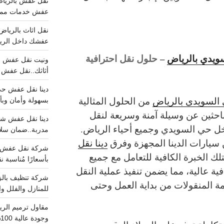
عفش خدمات مميزه 100%..عرض
عفشك داخل الرياض تبد
ويدي بالرياض
– حلول نقل احترافية
أثاثك..نقل عفش احترافي00
السويدي بالرياض
من الحلول المثالية
بسهولة وأمان وبأ
لباحثين عن وسيلة آمنة وسريعة لنقل
اخل حي السويدي وجميع أحياء الرياض.
مدربة..ضمان سل
سيارات الدينا المجهزة وفرق
دينا نقل
ك الخبرة الكافية للتعامل مع جميع
بأسعارًا مُناسبة
فية عالية، مما يضمن تنفيذ عملية النقل
ة المنقولات من بداية العمل وحتى
للمنازل والفلل وا
وجودة عالية 100% احجز الان