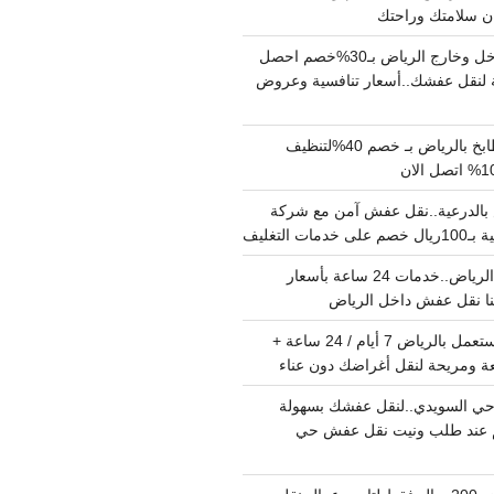
دينا نقل عفش داخل وخارج الرياض بـ30%خصم احصل
لنقل عفشك..أسعار تنافسية وعروض
شركة تنظيف مطابخ بالرياض بـ خصم 40%لتنظيف
الدرعية..نقل عفش آمن مع شركة
ت التغليف
نقل عفش داخل الرياض..خدمات 24 ساعة بأسعار
دينا تشيل اثاث مستعمل بالرياض 7 أيام / 24 ساعة +
ة ومريحة لنقل أغراضك دون عناء
ي السويدي..لنقل عفشك بسهولة
15%خصم عند طلب ونيت نقل عفش حي