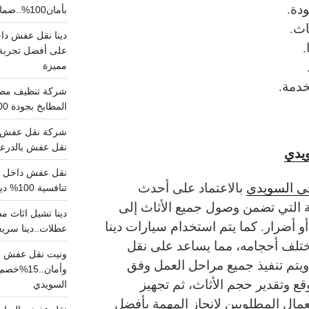
دة.
بأمان100%..ضمان سلامتك وراحتك
اث.
.
على أفضل تجربة 
مميزة
خدمة.
المطابخ بجودة 100% اتصل الان
شركة نقل عفش ب
نقل عفش بالدرعية بـ100ريال خصم على خدما
يدي
ي السويدي
بالاعتماد على أحدث
تنافسية 100% دينا نقل عفش داخل الرياض
ة التي تضمن وصول جميع الأثاث إلى
 أضرار. كما يتم استخدام سيارات دينا
عطلات..دينا سريع
ختلف أحجامه، مما يساعد على نقل
ونيت نقل عفش ح
ويتم تنفيذ جميع مراحل العمل وفق
وأمان..
قع وتقدير حجم الأثاث، ثم تجهيز
السويدي
عمال المطلوبين لإنجاز المهمة بأفضل