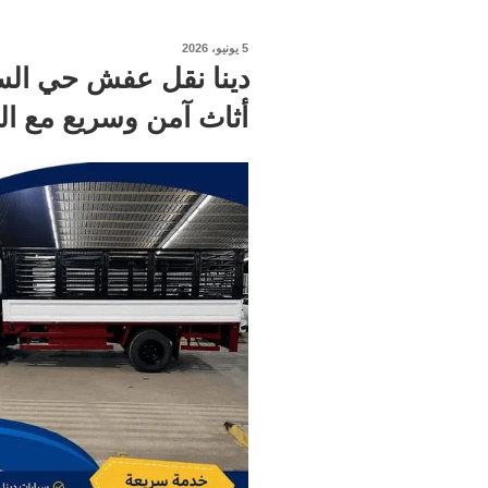
نُشر
5 يونيو، 2026
في
أثاث آمن وسريع مع ال