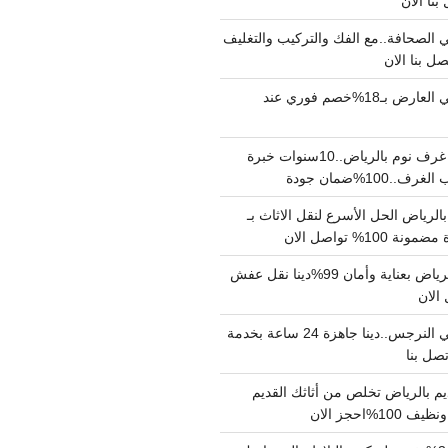
الصحافة..مع الفك والتركيب والتغليف
دينا نقل عفش حي العارض بـ18%خصم فوري عند
نجار فك وتركيب غرف نوم بالرياض..10سنوات خبرة
100%ضمان جودة
لرياض الحل الأسرع لنقل الاثاث بـ
دينا نقل عفش بالرياض بعناية وأمان 99%دينا نقل عفش
دينا نقل عفش حي النرجس..دينا جاهزة 24 ساعة بخدمة
م بالرياض تخلص من أثاثك القديم
%احجز الان