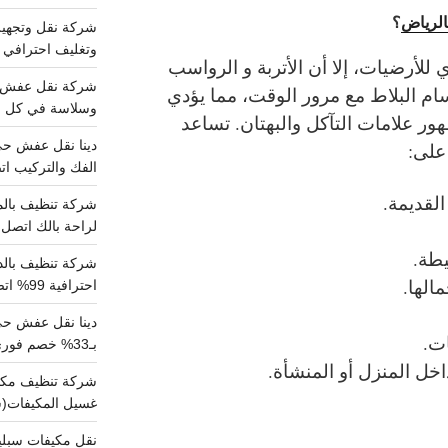
الرياض
؟
وتغليف احترافي 
للأرضيات، إلا أن الأتربة و الرواسب
سام البلاط مع مرور الوقت، مما يؤدي
وسلاسة في كل خط
ور علامات التآكل والبهتان.
تساعد
على:
الفك والتركيب اتص
القديمة.
لراحة بالك اتصل ب
طة.
الها.
احترافية 99% اتصل بنا الان
دينا نقل عفش ح
ات.
بـ33% خصم فوري
خل المنزل أو المنشأة.
غسيل المكيفات(