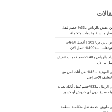
الات
شركة نقل وتخزين عفش بالرياض بـ33% خصم لنقل
عار مناسبة وخدمات متكاملة
أسعار تخزين عفش بالرياض2027 | أفضل الباقات
ة100% اتصل الان
شركة تنظيف سجاد بالرياض بـ40%خصم خدمات تنظيف
 بنا الان
دينا نقل عفش حي المهدية بـ 15% نقل أثاث آمن مع
لتغليف الاحترافي
دينا نقل عفش حي الرمال بـ33%خصم نُنقل أثاثك بعناية
له سليمًا دون أي خدوش أو كسور
 طويق..خدمة نقل متكاملة منظمة