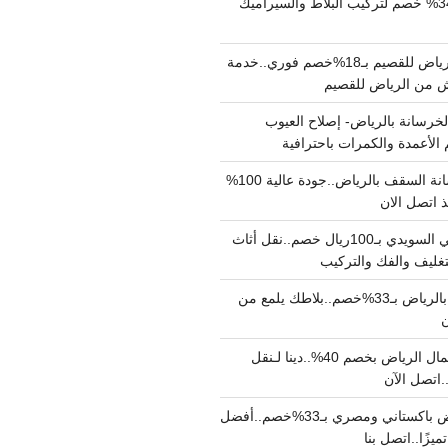
مبلط بالرياض بـ34% خصم لتركيب البلاط والسيراميك
نقل عفش من الرياض للقصيم بـ18%خصم فوري..خدمة
خرسانة بالرياض- إصلاح العيوب
 الأعمدة والكمرات باحترافية
مقاول صب خرسانة السقف بالرياض..جودة عالية 100%
 اتصل الان
دينا نقل عفش حي السويدي بـ100ريال خصم..نقل أثاث
غليف والفك والتركيب
شركة جلي بلاط بالرياض بـ33%خصم..بلاطك يلمع من
ن
دينا نقل عفش شمال الرياض بخصم 40%..دينا لـنقل
نقل عفش بالرياض باكستاني ومصري بـ33%خصم..أفضل
يزًا..اتصل بنا