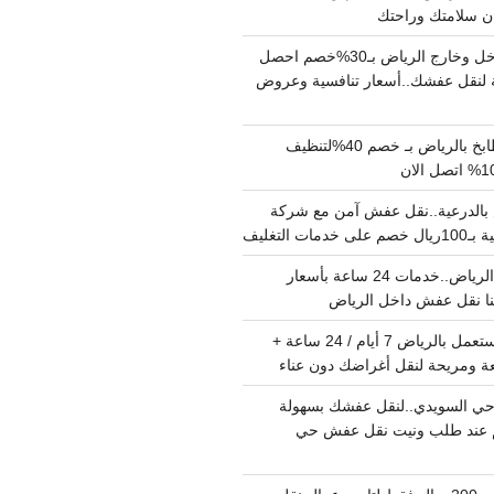
دينا نقل عفش داخل وخارج الرياض بـ30%خصم احصل
لنقل عفشك..أسعار تنافسية وعروض
شركة تنظيف مطابخ بالرياض بـ خصم 40%لتنظيف
الدرعية..نقل عفش آمن مع شركة
ت التغليف
نقل عفش داخل الرياض..خدمات 24 ساعة بأسعار
دينا تشيل اثاث مستعمل بالرياض 7 أيام / 24 ساعة +
ة ومريحة لنقل أغراضك دون عناء
ي السويدي..لنقل عفشك بسهولة
15%خصم عند طلب ونيت نقل عفش حي