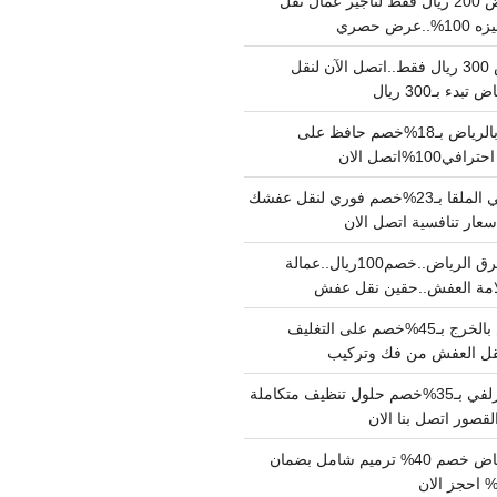
نقل عفش بالرياض 200 ريال فقط لتاجير عمال نقل
 حصري
نقل اثاث بالرياض 300 ريال فقط..اتصل الآن لنقل
ء بـ300 ريال
ونيت نقل عفش بالرياض بـ18%خصم حافظ على
1%اتصل الان
دينا نقل عفش حي الملقا بـ23%خصم فوري لنقل عفشك
سعار تنافسية اتصل الان
دينا نقل عفش شرق الرياض..خصم100ريال..عمالة
امة العفش..حقين نقل عفش
شركة نقل عفش بالخرج بـ45%خصم على التغليف
 نقل العفش من فك وتركيب
شركة تنظيف بالزلفي بـ35%خصم حلول تنظيف متكاملة
لقصور اتصل بنا الان
مقاول ترميم الرياض خصم 40% ترميم شامل بضمان