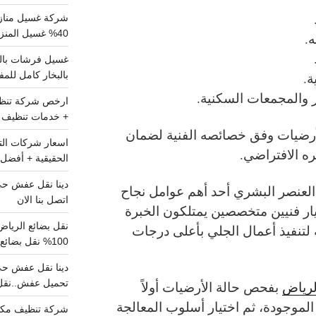
شركة غسيل مناز
40% غسيل المنزل شامل تواصل الان
ه.
بالبخار كامل للم
ة.
 والمجمعات السكنية.
+ خدمات تنظيف ش
لأرضيات وفق خصائصه الفنية لضمان
ه الافتراضي.
الحقيقية + أفضل 
العنصر البشري أحد أهم عوامل نجاح
اتصل بنا الان
ار فنيين متخصصين يمتلكون الخبرة
مة لتنفيذ أعمال الجلي بأعلى درجات
100% نقل بضائع داخل الرياض وخارجها
تحميل عفش..نقل 
لرياض
بفحص حالة الأرضيات أولاً
الموجودة، ثم اختيار أسلوب المعالجة
شركة تنظيف مكي