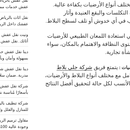
لف أنواع الأرضيات بكفاءة عالية.
عفش خدمات مميزه 100%..عرض
التكلسات والبقع العنيدة وآثار
ب في أي خدوش أو تلف لسطح البلاط.
عفشك داخل الرياض تبد
 استعادة اللمعان الطبيعي للأرضيات
أثاثك..نقل عفش احترافي00
توى النظافة والاهتمام بالمكان، سواء
نشأة تجارية.
بسهولة وأمان وبأ
يتمتع فريق
شركة جلي بلاط
يات :
مل مع مختلف أنواع البلاط والأرضيات،
مدربة..ضمان سل
الأنسب لكل حالة لتحقيق أفضل النتائج
بأسعارًا مُناسبة
للمنازل والفلل وا
وجودة عالية 100% احجز الان