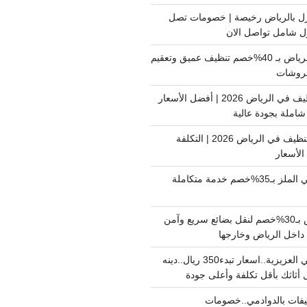
ل بالرياض رخيصة | خصومات تصل
غسيل فرشات بالرياض بـ 40%خصم تنظيف عميق وتعقيم
فروشات
ارخص شركة تنظيف في الرياض 2026 | أفضل الأسعار
املة بجودة عالية
اسعار شركات التنظيف في الرياض 2026 | التكلفة
الأسعار
دينا نقل عفش حي الملز بـ35%خصم خدمة متكاملة
نقل بضائع الرياض بـ30%خصم لنقل بضائع سريع وآمن
دينا نقل عفش حي العزيزية..اسعار تبدء350 ريال..دينه
أثاثك بأقل تكلفة وأعلى جودة
فات بالدوادمي..خصومات