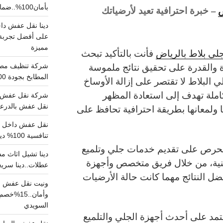
بأمان100%..ضمان سلامتك وراحتك
ض
– خبرة احترافية تعيد لأرضياتك
على أفضل تجربة 
مميزة
ي بلاط بالرياض
فأنت بالتأكيد تبحث
 والقدرة على تحقيق نتائج ملموسة
المطابخ بجودة 100% اتصل الان
 البلاط لا تقتصر على إزالة الأوساخ
املة تهدف إلى استعادة المظهر
شركة نقل عفش ب
نقل عفش بالدرعية بـ100ريال خصم على خدما
ا ولمعانها بطريقة احترافية تحافظ على
تنافسية 100% دينا نقل عفش داخل الرياض
حرص على تقديم خدمات جلي وتلميع
مهنية، من خلال فريق متخصص وأجهزة
عطلات..دينا سريع
 النتائج مهما كانت حالة الأرضيات
ونيت نقل عفش ح
وأمان..
السويدي
تمد على أحدث أجهزة الجلي والتلميع