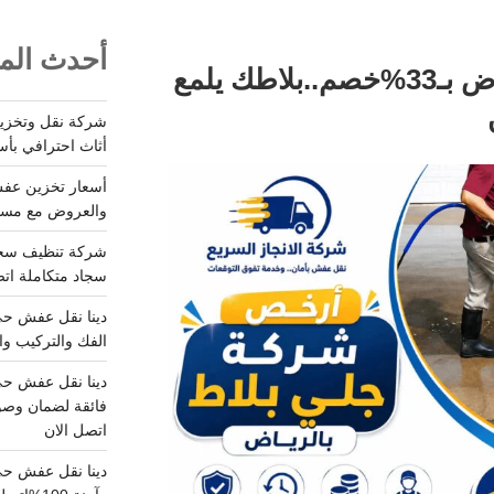
أحدث المق
شركة جلي بلاط بالرياض بـ33%خصم..بلاطك يلمع
أثاث احترافي بأس
والعروض مع مستودعات آمن
سجاد متكاملة اتصل
الفك والتركيب وا
فائقة لضمان وصو
اتصل الان
دينا نقل عفش حي