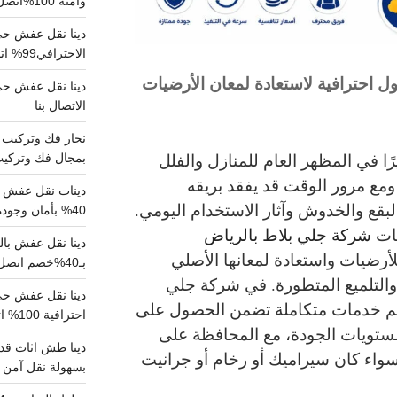
وآمنة 100%اتصل بنا الان
دينا نقل عفش حي 
الاحترافي99% اتصل بنا الان
ل احترافية لاستعادة لمعان الأرضيات
الاتصال بنا
يرًا في المظهر العام للمنازل والفلل
بمجال فك وتركيب الغرف..
ومع مرور الوقت قد يفقد بريقه
دينات نقل عفش با
لبقع والخدوش وآثار الاستخدام اليومي.
40% بأمان وجودة مضمونة 100% تواصل الان
مات
شركة جلي بلاط بالرياض
أرضيات واستعادة لمعانها الأصلي
بـ40%خصم اتصل الان
التلميع المتطورة.
في شركة جلي
يم خدمات متكاملة تضمن الحصول على
احترافية 100% اتصل بنا
ستويات الجودة، مع المحافظة على
دينا طش اثاث قدي
سواء كان سيراميك أو رخام أو جرانيت
بسهولة نقل آمن ونظيف 100