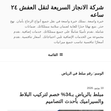
لتجاوز
شركة الانجاز السريعة لنقل العفش ٢٤
لى
ساعه
لمحتوى
خبرة واسعة..نمتلك خبرة واسعة في نقل جميع أنواع الزجاج بأمان. نهج
حذر..نتبع نهجًا حذرًا للغاية لضمان سلامة ممتلكاتك. ضمانات
شاملة..نقدم تأمينًا شاملًا على جميع ممتلكاتك. خدمات إضافية..نقدم
مجموعة من الخدمات الإضافية تلبي احتياجاتك. أسعار تنافسية..نقدم
أسعارًا تنافسية تناسب جميع ميزانيات
القائمة
الوسم:
رقم مبلط في الرياض
نُشر
10 يونيو، 2026
في
مبلط بالرياض بـ34% خصم لتركيب البلاط
والسيراميك بأحدث التصاميم