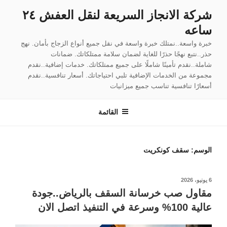
لتجاوز
شركة الانجاز السريعة لنقل العفش ٢٤
لى
ساعه
لمحتوى
خبرة واسعة..نمتلك خبرة واسعة في نقل جميع أنواع الزجاج بأمان. نهج
حذر..نتبع نهجًا حذرًا للغاية لضمان سلامة ممتلكاتك. ضمانات
شاملة..نقدم تأمينًا شاملًا على جميع ممتلكاتك. خدمات إضافية..نقدم
مجموعة من الخدمات الإضافية تلبي احتياجاتك. أسعار تنافسية..نقدم
أسعارًا تنافسية تناسب جميع ميزانيات
القائمة
الوسم:
سقف كونكريت
نُشر
6 يونيو، 2026
في
مقاول صب خرسانة السقف بالرياض..جودة
عالية 100% وسرعة في التنفيذ اتصل الان