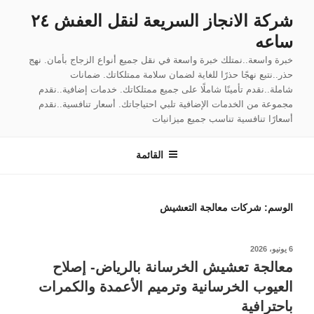
لتجاوز
شركة الانجاز السريعة لنقل العفش ٢٤
لى
ساعه
لمحتوى
خبرة واسعة..نمتلك خبرة واسعة في نقل جميع أنواع الزجاج بأمان. نهج
حذر..نتبع نهجًا حذرًا للغاية لضمان سلامة ممتلكاتك. ضمانات
شاملة..نقدم تأمينًا شاملًا على جميع ممتلكاتك. خدمات إضافية..نقدم
مجموعة من الخدمات الإضافية تلبي احتياجاتك. أسعار تنافسية..نقدم
أسعارًا تنافسية تناسب جميع ميزانيات
القائمة
الوسم:
شركات معالجة التعشيش
نُشر
6 يونيو، 2026
في
معالجة تعشيش الخرسانة بالرياض- إصلاح
العيوب الخرسانية وترميم الأعمدة والكمرات
باحترافية