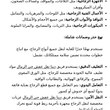
الأجهزة الزجاجية:
مثل الثلاجات، والمواقد، وغسالات الصحون،
وأفران الميكروويف.
الأعمال الفنية الزجاجية:
مثل اللوحات، والمزهريات، والتماثيل.
النوافذ والأبواب الزجاجية:
من جميع الأحجام والأشكال.
الديكورات الزجاجية:
مثل الثريات، والمصابيح، والمرايا الملونة.
نهج حذر وضمانات شاملة:
نستخدم نهجًا حذرًا للغاية لنقل جميع أنواع الزجاج، مع اتباع
خطوات محددة تضمن سلامة ممتلكاتك، تشمل:
التغليف الدقيق:
يستخدم فريق
دينا نقل عفش حي الرمال
مواد
تغليف عالية الجودة مخصصة للزجاج، مثل الورق المقوى
المموج، والرقائق الهوائية، والبطانيات الواقية.
التعامل اليدوي:
يتم التعامل مع جميع قطع الزجاج بعناية فائقة
يدويًا لمنع أي خدوش أو كسور.
النقل الآمن:
يستخدم فريق
دينا نقل عفش حي الرمال
عربات
مخصصة لنقل الزجاج مجهزة بأحزمة ربط قوية لمنع تحرك
القطع أثناء النقل.