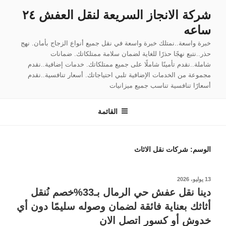
لتجاوز
شركة الانجاز السريعة لنقل العفش ٢٤
لى
ساعه
لمحتوى
خبرة واسعة..نمتلك خبرة واسعة في نقل جميع أنواع الزجاج بأمان. نهج
حذر..نتبع نهجًا حذرًا للغاية لضمان سلامة ممتلكاتك. ضمانات
شاملة..نقدم تأمينًا شاملًا على جميع ممتلكاتك. خدمات إضافية..نقدم
مجموعة من الخدمات الإضافية تلبي احتياجاتك. أسعار تنافسية..نقدم
أسعارًا تنافسية تناسب جميع ميزانيات
القائمة
الوسم:
شركات نقل الاثاث
نُشر
13 يوليو، 2026
في
دينا نقل عفش حي الرمال بـ33%خصم نُنقل
أثاثك بعناية فائقة لضمان وصوله سليمًا دون أي
خدوش أو كسور اتصل الان