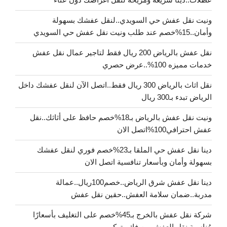
ونيت نقل عفش حي السويدي..لنقل عفشك بسهولة
وأمان..15%خصم عند طلب ونيت نقل عفش حي السويدي
نقل عفش بالرياض 200 ريال فقط لتاجير عمال نقل عفش
خدمات مميزه 100%..عرض حصري
نقل اثاث بالرياض 300 ريال فقط..اتصل الآن لنقل عفشك داخل
الرياض تبدء بـ300 ريال
ونيت نقل عفش بالرياض بـ18%خصم حافظ على أثاثك..نقل
عفش احترافي100%اتصل الان
دينا نقل عفش حي الملقا بـ23%خصم فوري لنقل عفشك
بسهولة وأمان وبأسعار تنافسية اتصل الان
دينا نقل عفش شرق الرياض..خصم100ريال..عمالة
مدربة..ضمان سلامة العفش..حقين نقل عفش
شركة نقل عفش بالخرج بـ45%خصم على التغليف بأسعارًا
مُناسبة نقل العفش من فك وتركيب