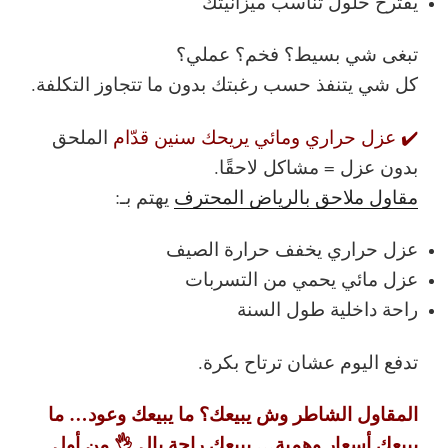
يقترح حلول تناسب ميزانيتك
تبغى شي بسيط؟ فخم؟ عملي؟
كل شي يتنفذ حسب رغبتك بدون ما تتجاوز التكلفة.
✔️ عزل حراري ومائي يريحك سنين قدّام
الملحق
بدون عزل = مشاكل لاحقًا.
مقاول ملاحق بالرياض المحترف
يهتم بـ:
عزل حراري يخفف حرارة الصيف
عزل مائي يحمي من التسربات
راحة داخلية طول السنة
تدفع اليوم عشان ترتاح بكرة.
المقاول الشاطر وش يبيعك؟
ما يبيعك وعود… ما
يبيعك أسعار وهمية… يبيعك راحة بال 👌
من أول