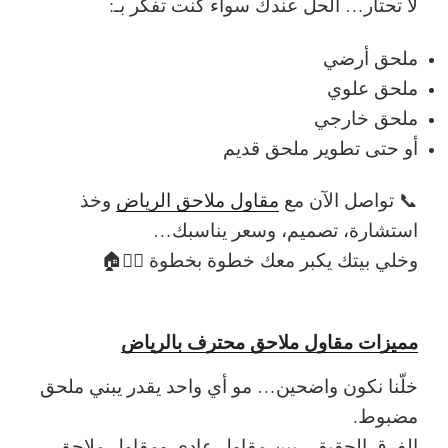
لا تحتار… الحل عندك
سواء كنت تفكر بـ:
ملحق أرضي
ملحق علوي
ملحق خارجي
أو حتى تطوير ملحق قديم
📞
تواصل الآن مع
مقاول ملاحق الرياض
وخذ
استشارة، تصميم، وسعر يناسبك…
وخلي بيتك يكبر معك خطوة بخطوة 👷‍♂️🏠
مميزات مقاول ملاحق محترف بالرياض
خلّنا نكون واضحين…
مو أي واحد يقدر يبني ملحق
مضبوط
.
الفرق الحقيقي بين مقاول عادي ومقاول ملاحق