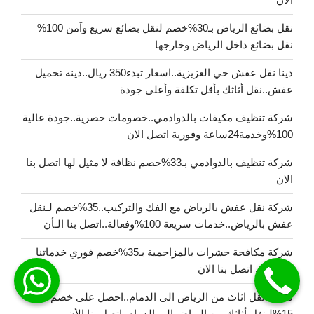
نقل بضائع الرياض بـ30%خصم لنقل بضائع سريع وآمن 100%
نقل بضائع داخل الرياض وخارجها
دينا نقل عفش حي العزيزية..اسعار تبدء350 ريال..دينه تحميل
عفش..نقل أثاثك بأقل تكلفة وأعلى جودة
شركة تنظيف مكيفات بالدوادمي..خصومات حصرية..جودة عالية
100%وخدمة24ساعة وفورية اتصل الان
شركة تنظيف بالدوادمي بـ33%خصم نظافة لا مثيل لها اتصل بنا
الان
شركة نقل عفش بالرياض مع الفك والتركيب..35%خصم لـنقل
عفش بالرياض..خدمات سريعة 100%وفعالة..اتصل بنا الـأن
شركة مكافحة حشرات بالمزاحمية بـ35%خصم فوري خدماتنا
بانتظارك اتصل بنا الان
شركة نقل اثاث من الرياض الى الدمام..احصل على خصم
15%لـنقل أثاثك من الرياض إلى الدمام..اتصل بنا الأن