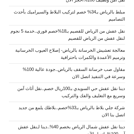
مبلط بالرياض بـ34% خصم لتركيب البلاط والسيراميك بأحدث
التصاميم
نقل عفش من الرياض للقصيم بـ18%خصم فوري..خدمة 5 نجوم
لنقل عفش من الرياض للقصيم
معالجة تعشيش الخرسانة بالرياض- إصلاح العيوب الخرسانية
وترميم الأعمدة والكمرات باحترافية
مقاول صب خرسانة السقف بالرياض..جودة عالية 100%
وسرعة في التنفيذ اتصل الان
دينا نقل عفش حي السويدي بـ100ريال خصم..نقل أثاث آمن
وسريع مع التغليف والفك والتركيب
شركة جلي بلاط بالرياض بـ33%خصم..بلاطك يلمع من جديد
اتصل بنا الان
دينا نقل عفش شمال الرياض بخصم 40%..دينا لـنقل عفش
آمن100%..اتصل الآن