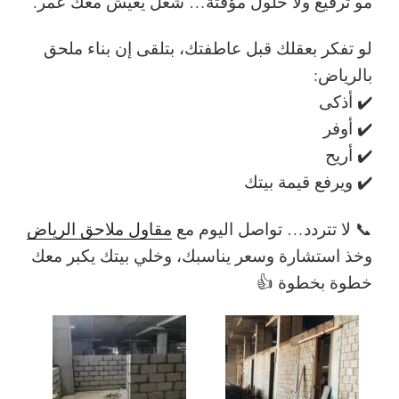
مو ترقيع ولا حلول مؤقتة…
شغل يعيش معك عمر
.
لو تفكر بعقلك قبل عاطفتك، بتلقى إن
بناء ملحق
بالرياض
:
✔️ أذكى
✔️ أوفر
✔️ أريح
✔️ ويرفع قيمة بيتك
📞 لا تتردد… تواصل اليوم مع
مقاول ملاحق الرياض
وخذ استشارة وسعر يناسبك، وخلي بيتك يكبر معك
خطوة بخطوة 👍