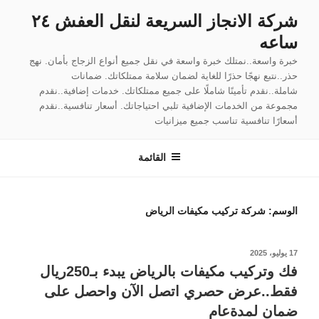
لتجاوز
شركة الانجاز السريعة لنقل العفش ٢٤
لى
ساعه
لمحتوى
خبرة واسعة..نمتلك خبرة واسعة في نقل جميع أنواع الزجاج بأمان. نهج
حذر..نتبع نهجًا حذرًا للغاية لضمان سلامة ممتلكاتك. ضمانات
شاملة..نقدم تأمينًا شاملًا على جميع ممتلكاتك. خدمات إضافية..نقدم
مجموعة من الخدمات الإضافية تلبي احتياجاتك. أسعار تنافسية..نقدم
أسعارًا تنافسية تناسب جميع ميزانيات
القائمة
الوسم:
شركة تركيب مكيفات الرياض
نُشر
17 يوليو، 2025
في
فك وتركيب مكيفات بالرياض يبدء بـ250ريال
فقط..عرض حصري اتصل الآن واحصل على
ضمان لمدةعام