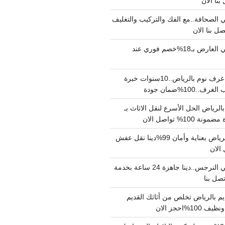
الصحافة..مع الفك والتركيب والتغليف
دينا نقل عفش حي العارض بـ18%خصم فوري عند
نجار فك وتركيب غرف نوم بالرياض..10سنوات خبرة
100%ضمان جودة
لرياض الحل الأسرع لنقل الاثاث بـ
دينا نقل عفش بالرياض بعناية وأمان 99%دينا نقل عفش
دينا نقل عفش حي النرجس..دينا جاهزة 24 ساعة بخدمة
م بالرياض تخلص من أثاثك القديم
%احجز الان