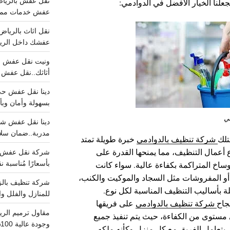
علنا الخيار الأفضل في الدوادمي:
عفش خدمات مميزه 100%..عرض
عفشك داخل الرياض تبد
أثاثك..نقل عفش احترافي00
بسهولة وأمان وبأ
ي
مدربة..ضمان سل
تلك
شركة تنظيف بالدوادمي
خبرة طويلة تمتد
أعمال التنظيف، مما يمنحها القدرة على
بأسعارًا مُناسبة
أوساخ المتراكمة بكفاءة عالية. سواء كانت
 أو المفروشات مثل السجاد والموكيت والكنب،
ة بأساليب التنظيف المناسبة لكل نوع.
للمنازل والفلل وا
جاح
شركة تنظيف بالدوادمي
على فريقها
مستوى من الكفاءة، حيث يتم تنفيذ جميع
وجودة عالية 100% احجز الان
. يتعامل الفريق مع كل منزل وكأنه ملكه