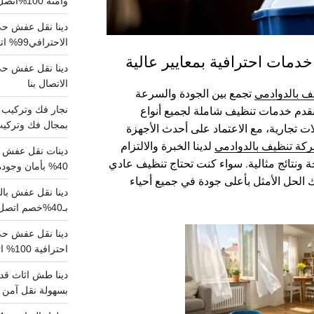
وآمنة 100%اتصل بنا الان
دينا نقل عفش حي 
الاحترافي99% اتصل بنا الان
دمات احترافية بمعايير عالية
الاتصال بنا
 بالدوادمي
تجمع بين الجودة والسرعة
نقدم خدمات تنظيف شاملة لجميع أنواع
بمجال فك وتركيب الغرف..
ت تجارية، مع الاعتماد على أحدث الأجهزة
كة تنظيف بالدوادمي
لدينا الخبرة والالتزام
دينات نقل عفش با
ة ونتائج مثالية. سواء كنت تحتاج تنظيف عادي
40% بأمان وجودة مضمونة 100% تواصل الان
ك الحل الأمثل بأعلى جودة في جميع أحياء
بـ40%خصم اتصل الان
احترافية 100% اتصل بنا
دينا طش اثاث قدي
بسهولة نقل آمن ونظيف 100