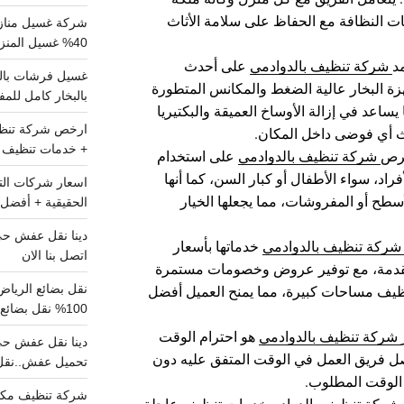
 النظافة مع الحفاظ على سلامة الأثاث
شركة غسيل مناز
40% غسيل المنزل شامل تواصل الان
د
شركة تنظيف بالدوادمي
على أحدث
زة البخار عالية الضغط والمكانس المتطورة
بالبخار كامل للم
ساعد في إزالة الأوساخ العميقة والبكتيريا
اث أي فوضى داخل المكان.
+ خدمات تنظيف ش
حرص
شركة تنظيف بالدوادمي
على استخدام
راد، سواء الأطفال أو كبار السن، كما أنها
سطح أو المفروشات، مما يجعلها الخيار
الحقيقية + أفضل 
شركة تنظيف بالدوادمي
خدماتها بأسعار
اتصل بنا الان
المقدمة، مع توفير عروض وخصومات مستمرة
يف مساحات كبيرة، مما يمنح العميل أفضل
100% نقل بضائع داخل الرياض وخارجها
شركة تنظيف بالدوادمي
هو احترام الوقت
يصل فريق العمل في الوقت المتفق عليه دون
تحميل عفش..نقل 
 الوقت المطلوب.
شركة تنظيف مكي
شركة تنظيف بالدوادمي
خدمات تنظيف عاجلة