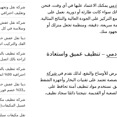
ادمى
يمكنك الاعتماد عليها في أي وقت، فنحن
تك سواء كانت طارئة أو دورية. نعمل على
وتغليف احترافي 
التركيز على الجودة العالية والنتائج المثالية.
ة سريعة، دقيقة، ومنظمة تجعل منزلك أو
وسلاسة في كل خط
جهود منك.
الفك والتركيب اتص
دمي
– تنظيف عميق واستعادة
لراحة بالك اتصل ب
تعرض للأوساخ والبقع، لذلك نقدم في
شركة
احترافية 99% اتصل بنا الان
ة تعتمد على تقنيات البخار وأجهزة الشفط
دينا نقل عفش ح
بعمق. نستخدم مواد تنظيف آمنة تحافظ على
بـ33% خصم فوري
صعبة أو القديمة. نتيجتنا دائمًا سجاد نظيف،
غسيل المكيفات(