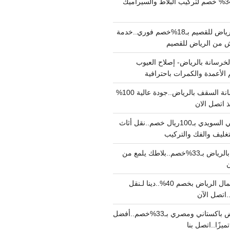
مبلط بالرياض بـ34% خصم لتركيب البلاط والسيراميك
نقل عفش من الرياض للقصيم بـ18%خصم فوري..خدمة
خرسانة بالرياض- إصلاح العيوب
 الأعمدة والكمرات باحترافية
مقاول صب خرسانة السقف بالرياض..جودة عالية 100%
 اتصل الان
دينا نقل عفش حي السويدي بـ100ريال خصم..نقل أثاث
غليف والفك والتركيب
شركة جلي بلاط بالرياض بـ33%خصم..بلاطك يلمع من
ن
دينا نقل عفش شمال الرياض بخصم 40%..دينا لـنقل
نقل عفش بالرياض باكستاني ومصري بـ33%خصم..أفضل
يزًا..اتصل بنا