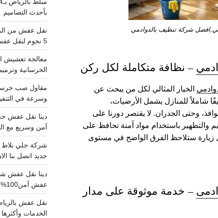
بأحدث التصاميم
ي,افضل شركة تنظيف بالدوادمي
5 نجوم لنقل عفش من الرياض للقصيم
معالجة تعشيش ال
ادمي
– نظافة متكاملة لكل ركن
الخرسانية وترميم
وادمي
الخيار المثالي لكل من يبحث عن
وسرعة في التنفيذ
فًا شاملاً للمنازل يشمل الأرضيات،
افذ، وحتى الجدران. لا يقتصر دورنا على
 والتطهير باستخدام مواد آمنة تحافظ على
آمن وسريع مع الت
 زيارة ستلاحظ الفرق الواضح في مستوى
جديد اتصل بنا الا
عفش آمن100%..اتصل الآن
ادمى
– خدمة موثوقة على مدار
الخدمات وأكثرها تم