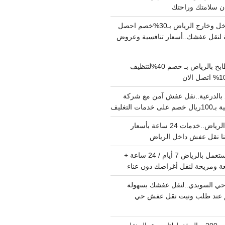
دينا نقل عفش داخل وخارج الرياض بـ30%خصم احصل
لنقل عفشك..أسعار تنافسية وعروض
شركة تنظيف مطابخ بالرياض بـ خصم 40%لتنظيف
الدرعية..نقل عفش آمن مع شركة
ت التغليف
نقل عفش داخل الرياض..خدمات 24 ساعة بأسعار
دينا تشيل اثاث مستعمل بالرياض 7 أيام / 24 ساعة +
ة ومريحة لنقل أغراضك دون عناء
ي السويدي..لنقل عفشك بسهولة
15%خصم عند طلب ونيت نقل عفش حي