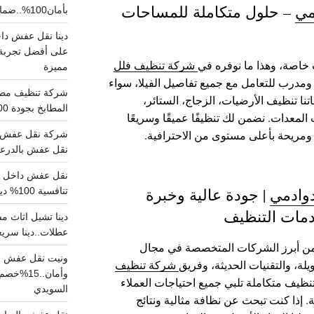
مي
– حلول متكاملة للمساحات
بأمان100%..ضمان سلامتك وراحتك
على أفضل تجربة 
خاصة، وهذا ما نوفره في
شركة تنظيف فلل
مميزة
مدرب للتعامل مع جميع تفاصيل الفيلا، سواء
ا تنظيف الأرضيات، الزجاج، الستائر،
المطابخ بجودة 100% اتصل الان
لمعدات. نضمن لك تنظيفًا عميقًا وسريعًا
 ومريحة بأعلى مستوى من الاحترافية.
شركة نقل عفش ب
نقل عفش بالدرعية بـ100ريال خصم على خدما
وادمي
| جودة عالية وخبرة
تنافسية 100% دينا نقل عفش داخل الرياض
مات التنظيف
عطلات..دينا سريع
ن أبرز الشركات المتخصصة في مجال
ونيت نقل عفش ح
لة، والتقنيات الحديثة، وفريق
شركة تنظيف
وأمان..
ظيف متكاملة تلبي جميع احتياجات العملاء
السويدي
 إذا كنت تبحث عن نظافة مثالية ونتائج