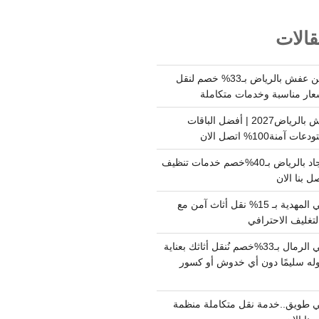
الات
شركة نقل وتخزين عفش بالرياض بـ33% خصم لنقل
عار مناسبة وخدمات متكاملة
أسعار تخزين عفش بالرياض2027 | أفضل الباقات
ة100% اتصل الان
شركة تنظيف سجاد بالرياض بـ40%خصم خدمات تنظيف
 بنا الان
دينا نقل عفش حي المهدية بـ 15% نقل أثاث آمن مع
لتغليف الاحترافي
دينا نقل عفش حي الرمال بـ33%خصم نُنقل أثاثك بعناية
له سليمًا دون أي خدوش أو كسور
 طويق..خدمة نقل متكاملة منظمة