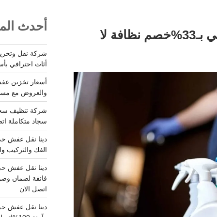
أحدث المق
شركة تنظيف بالدوادمي بـ33%خصم نظافة لا
أثاث احترافي بأس
والعروض مع مستودعات آمن
سجاد متكاملة اتصل
الفك والتركيب وا
فائقة لضمان وصو
اتصل الان
دينا نقل عفش حي