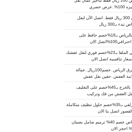
نقل عفش بالرياض 200 ريال فقط لتاجير عمال نقل
 حصري
نقل اثاث بالرياض 300 ريال فقط..اتصل الآن لنقل
ء بـ300 ريال
ونيت نقل عفش بالرياض بـ18%خصم حافظ على
1%اتصل الان
دينا نقل عفش حي الملقا بـ23%خصم فوري لنقل عفشك
سعار تنافسية اتصل الان
دينا نقل عفش شرق الرياض..خصم100ريال..عمالة
امة العفش..حقين نقل عفش
شركة نقل عفش بالخرج بـ45%خصم على التغليف
 نقل العفش من فك وتركيب
شركة تنظيف بالزلفي بـ35%خصم حلول تنظيف متكاملة
لقصور اتصل بنا الان
مقاول ترميم الرياض خصم 40% ترميم شامل بضمان