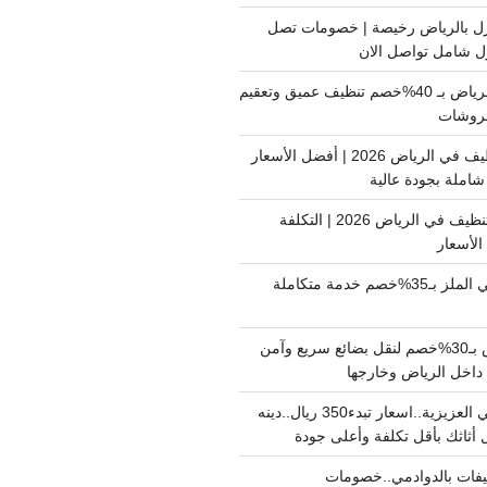
ل بالرياض رخيصة | خصومات تصل
غسيل فرشات بالرياض بـ 40%خصم تنظيف عميق وتعقيم
فروشات
ارخص شركة تنظيف في الرياض 2026 | أفضل الأسعار
املة بجودة عالية
اسعار شركات التنظيف في الرياض 2026 | التكلفة
الأسعار
دينا نقل عفش حي الملز بـ35%خصم خدمة متكاملة
نقل بضائع الرياض بـ30%خصم لنقل بضائع سريع وآمن
دينا نقل عفش حي العزيزية..اسعار تبدء350 ريال..دينه
أثاثك بأقل تكلفة وأعلى جودة
فات بالدوادمي..خصومات