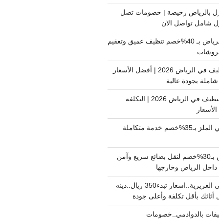
ل بالرياض رخيصة | خصومات تصل
غسيل فرشات بالرياض بـ 40%خصم تنظيف عميق وتعقيم
فروشات
ارخص شركة تنظيف في الرياض 2026 | أفضل الأسعار
املة بجودة عالية
اسعار شركات التنظيف في الرياض 2026 | التكلفة
الأسعار
دينا نقل عفش حي الملز بـ35%خصم خدمة متكاملة
نقل بضائع الرياض بـ30%خصم لنقل بضائع سريع وآمن
دينا نقل عفش حي العزيزية..اسعار تبدء350 ريال..دينه
أثاثك بأقل تكلفة وأعلى جودة
فات بالدوادمي..خصومات