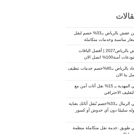
الات
شركة نقل وتخزين عفش بالرياض بـ33% خصم لنقل
عار مناسبة وخدمات متكاملة
أسعار تخزين عفش بالرياض2027 | أفضل الباقات
ة100% اتصل الان
شركة تنظيف سجاد بالرياض بـ40%خصم خدمات تنظيف
 بنا الان
دينا نقل عفش حي المهدية بـ 15% نقل أثاث آمن مع
لتغليف الاحترافي
دينا نقل عفش حي الرمال بـ33%خصم نُنقل أثاثك بعناية
له سليمًا دون أي خدوش أو كسور
 طويق..خدمة نقل متكاملة منظمة