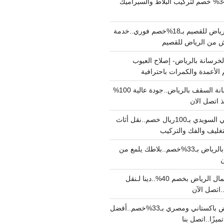
مبلط بالرياض بـ34% خصم لتركيب البلاط والسيراميك
نقل عفش من الرياض للقصيم بـ18%خصم فوري..خدمة
خرسانة بالرياض- إصلاح العيوب
 الأعمدة والكمرات باحترافية
مقاول صب خرسانة السقف بالرياض..جودة عالية 100%
 اتصل الان
دينا نقل عفش حي السويدي بـ100ريال خصم..نقل أثاث
غليف والفك والتركيب
شركة جلي بلاط بالرياض بـ33%خصم..بلاطك يلمع من
ن
دينا نقل عفش شمال الرياض بخصم 40%..دينا لـنقل
نقل عفش بالرياض باكستاني ومصري بـ33%خصم..أفضل
يزًا..اتصل بنا