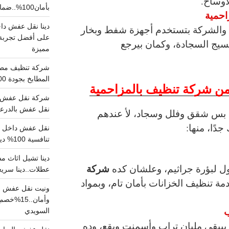
أوساخ.
بأمان100%..ضمان سلامتك وراحتك
، والشركة بتستخدم أجهزة شفط وبخار
على أفضل تجربة 
سيج السجادة، وكمان بيرجع
مميزة
المطابخ بجودة 100% اتصل الان
ن شركة تنظيف بالمزاحمية
شركة نقل عفش ب
نقل عفش بالدرعية بـ100ريال خصم على خدما
س شقق وفلل وسجاد، لأ عندهم
دًا، منها:
تنافسية 100% دينا نقل عفش داخل الرياض
شركة
ل لبؤرة جراثيم، وعلشان كده
عطلات..دينا سريع
ة تنظيف الخزانات بأمان تام، وبمواد
ونيت نقل عفش ح
وأمان..
ب
السويدي
بيبقى مليان تراب وأسمنت وبقع، وده