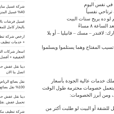
 في نفس اليوم
شركة غسيل مناز
رتاحي نفسياً
40% غسيل المنزل شامل تواصل الان
 لو ده يريح ستات البيت
ساعة ٨ مساءً
بالبخار كامل للم
لافندر – مسك – فانيليا – أو بلا
+ خدمات تنظيف ش
سيب المفتاح وهما يستلموا ويسلموا
الحقيقية + أفضل 
اتصل بنا الان
لك خدمات عالية الجودة بأسعار
 بتعمل خصومات محترمة طول الوقت
100% نقل بضائع داخل الرياض وخارجها
 ومن أبرز الخصومات:
تحميل عفش..نقل 
كامل للشقة أو البيت لو طلبت أكتر من
شركة تنظيف مكي