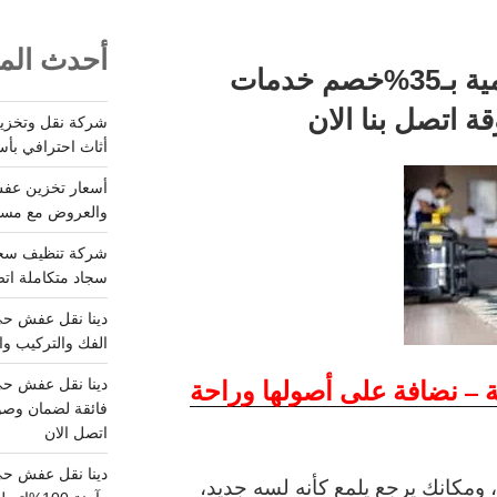
أحدث المق
شركة تنظيف بالمزاحمية بـ35%خصم خدمات
ة اتصل بنا الان
أثاث احترافي بأس
والعروض مع مستودعات آمن
سجاد متكاملة اتصل
الفك والتركيب وا
 – نضافة على أصولها وراحة
فائقة لضمان وصو
اتصل الان
دينا نقل عفش حي
ق، ومكانك يرجع يلمع كأنه لسه جديد،