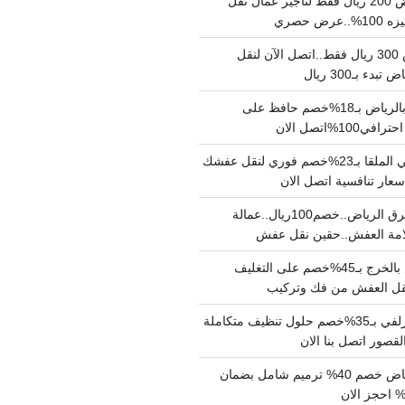
نقل عفش بالرياض 200 ريال فقط لتاجير عمال نقل
 حصري
نقل اثاث بالرياض 300 ريال فقط..اتصل الآن لنقل
ء بـ300 ريال
ونيت نقل عفش بالرياض بـ18%خصم حافظ على
1%اتصل الان
دينا نقل عفش حي الملقا بـ23%خصم فوري لنقل عفشك
سعار تنافسية اتصل الان
دينا نقل عفش شرق الرياض..خصم100ريال..عمالة
امة العفش..حقين نقل عفش
شركة نقل عفش بالخرج بـ45%خصم على التغليف
 نقل العفش من فك وتركيب
شركة تنظيف بالزلفي بـ35%خصم حلول تنظيف متكاملة
لقصور اتصل بنا الان
مقاول ترميم الرياض خصم 40% ترميم شامل بضمان