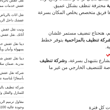
ة
محترفة تنظف بشكل عميق.
عفش خدمات مميزه 100%..عرض
ا فريق متخصص يخلص المكان بسرعة
عفشك داخل الرياض تبد
م، هتحتاج تنضيف مستمر علشان
أثاثك..نقل عفش احترافي00
ركة تنظيف بالمزاحمية
بتوفر خطط
ة.
بسهولة وأمان وبأ
ي
شركة تنظيف
لشارع بتتبهدل بسرعة، و
مدربة..ضمان سل
صة للتنضيف الخارجي من غير ما
بأسعارًا مُناسبة
للمنازل والفلل وا
ت كل فترة
وجودة عالية 100% احجز الان