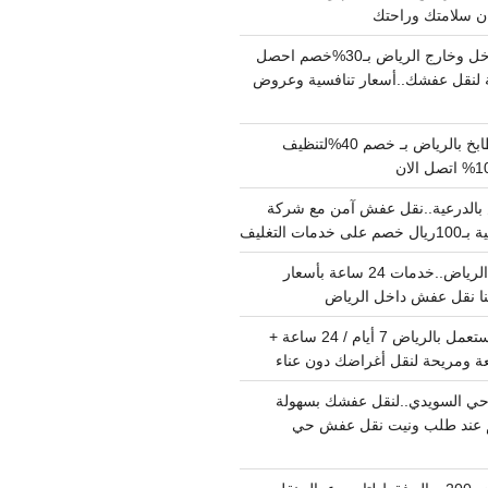
دينا نقل عفش داخل وخارج الرياض بـ30%خصم احصل
لنقل عفشك..أسعار تنافسية وعروض
شركة تنظيف مطابخ بالرياض بـ خصم 40%لتنظيف
الدرعية..نقل عفش آمن مع شركة
ت التغليف
نقل عفش داخل الرياض..خدمات 24 ساعة بأسعار
دينا تشيل اثاث مستعمل بالرياض 7 أيام / 24 ساعة +
ة ومريحة لنقل أغراضك دون عناء
ي السويدي..لنقل عفشك بسهولة
15%خصم عند طلب ونيت نقل عفش حي