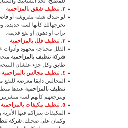
للمطبخ، لحد الشبابيك والستاي
٢. تنظيف شقق بالمزاحمية
لو عندك شقة مفروشة أو فاضي
تخرجهالك كأنها لسه جديدة. و
تراب أو دهون أو بقع قديمة.
٣. تنظيف فلل بالمزاحمية
الفلل محتاجة مجهود وأدوات 
شركة تنظيف بالمزاحمية
متخصص
طابق وكل جزء علشان النتيجة 
٤. تنظيف مجالس بالمزاحمية
المجالس دايمًا معرضة للبقع م
تنظيف بالمزاحمية
عندها منظف
وبترجعهم كأنهم لسه متشريين.
٥. تنظيف مكيفات بالمزاحمية
المكيفات بتتراكم فيها الأتربة و
شركة تنظي
وكمان على صحتك.