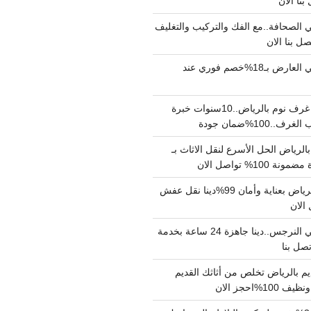
الصحافة..مع الفك والتركيب والتغليف
دينا نقل عفش حي العارض بـ18%خصم فوري عند
نجار فك وتركيب غرف نوم بالرياض..10سنوات خبرة
100%ضمان جودة
لرياض الحل الأسرع لنقل الاثاث بـ
دينا نقل عفش بالرياض بعناية وأمان 99%دينا نقل عفش
دينا نقل عفش حي النرجس..دينا جاهزة 24 ساعة بخدمة
م بالرياض تخلص من أثاثك القديم
%احجز الان