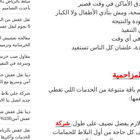
دق الأماكن في وقت قصير
بأحدث التصاميم
ة، ومش بتأذي الأطفال ولا الكبار
دة والنتيجة
5 نجوم لنقل عفش من الرياض للقصيم
التنفيذ
 في أي وقت
معالجة تعشيش ال
الخرسانية وترميم
ة، علشان كل الناس تستفيد
وسرعة في التنفيذ
مزاحمية
آمن وسريع مع الت
 باقة متنوعة من الخدمات اللي تغطي
مها:
جديد اتصل بنا الا
عفش آمن100%..اتصل الآن
شركة
 لازم يفضل نضيف على طول.
 كل حاجة من أول البلاط للحمامات
الخدمات وأكثرها تم