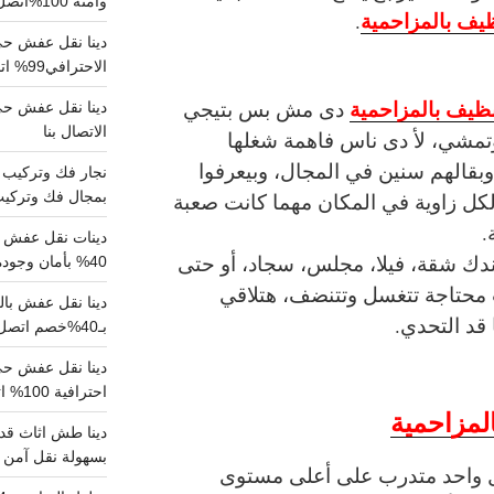
وآمنة 100%اتصل بنا الان
يف بالمزاحمية
.
دينا نقل عفش حي 
الاحترافي99% اتصل بنا الان
ظيف بالمزاحمية
دى مش بس بتيجي
الاتصال بنا
مشي، لأ دى ناس فاهمة شغلها
بقالهم سنين في المجال، وبيعرفوا
بمجال فك وتركيب الغرف..
لكل زاوية في المكان مهما كانت صعبة
.
دينات نقل عفش با
دك شقة، فيلا، مجلس، سجاد، أو حتى
40% بأمان وجودة مضمونة 100% تواصل الان
محتاجة تتغسل وتتنضف، هتلاقي
 قد التحدي.
بـ40%خصم اتصل الان
احترافية 100% اتصل بنا
لمزاحمية
دينا طش اثاث قدي
بسهولة نقل آمن ونظيف 100
ل واحد متدرب على أعلى مستوى