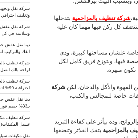
ر، وبتسيب البيت بيرفكشن.
وتغليف احترافي 
شركة تنظيف بالمزاحمية
ة،
بتدخلها
بتنضف كل ركن فيها مهما كان عليه
وسلاسة في كل خط
خاصة علشان مساحتها كبيرة، ودى
الفك والتركيب اتص
ة فيها، وبتوزع فريق كامل لكل
تكون مبهرة.
لراحة بالك اتصل ب
شركة
ن القهوة والأكل والدخان، لكن
احترافية 99% اتصل بنا الان
ات خاصة للمجالس والكنب،
دينا نقل عفش ح
بـ33% خصم فوري
الروائح، وده بيأثر على كفاءة التبريد
غسيل المكيفات(
ف بالمزاحمية
بتفك الفلاتر وتنضفها