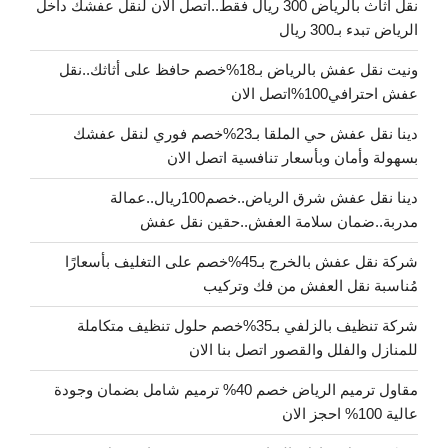
نقل اثاث بالرياض 300 ريال فقط..اتصل الآن لنقل عفشك داخل
الرياض تبدء بـ300 ريال
ونيت نقل عفش بالرياض بـ18%خصم حافظ على أثاثك..نقل
عفش احترافي100%اتصل الان
دينا نقل عفش حي الملقا بـ23%خصم فوري لنقل عفشك
بسهولة وأمان وبأسعار تنافسية اتصل الان
دينا نقل عفش شرق الرياض..خصم100ريال..عمالة
مدربة..ضمان سلامة العفش..حقين نقل عفش
شركة نقل عفش بالخرج بـ45%خصم على التغليف بأسعارًا
مُناسبة نقل العفش من فك وتركيب
شركة تنظيف بالزلفي بـ35%خصم حلول تنظيف متكاملة
للمنازل والفلل والقصور اتصل بنا الان
مقاول ترميم الرياض خصم 40% ترميم شامل بضمان وجودة
عالية 100% احجز الان