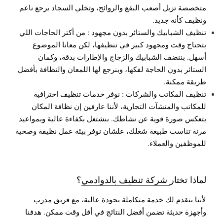
متخصصة تزيل أصعب البقع والروائح، وتخلي السجاد يرجع ناعم
ونظيف كأنه جديد.
تنظيف الشبابيك والستائر بدون مجهود : من أكتر الحاجات اللي
بتحتاج وقت ومجهود كبير في تنظيفها، لكن معانا الموضوع
أسهل. بننضف الشبابيك والزجاج والإطارات بدقة، وكمان
الستائر بدون الحاجة لفكها، وبنرجع لها اللمعان والنظافة بأفضل
طريقة ممكنة.
تنظيف المكاتب والشركات : نوفر خدمات تنظيف احترافية
للمكاتب والمنشآت التجارية، لأننا عارفين إن نظافة المكان
بتعكس صورة قوية عن نشاطك. بنشتغل بكفاءة عالية وبمواعيد
مرنة تناسب طبيعة شغلك، علشان نوفر بيئة عمل نظيفة وصحية
للموظفين والعملاء.
لماذا تختار
شركة تنظيف بالدوادمي
؟
لأننا بنقدم لك خدمة متكاملة بجودة عالية، مع فريق مدرب
وأجهزة حديثة تضمن أفضل النتائج في أقل وقت ممكن. هدفنا