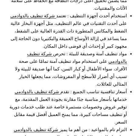
مما يضمن تحقيق أعلى درجات النظافة مع الحفاظ على سلامة
الأثاث والمقتنيات.
استخدام أحدث أجهزة التنظيف : تعتمد
شركة تنظيف بالدوادمي
على أحدث التقنيات في عالم التنظيف، مثل أجهزة البخار عالية
الضغط والمكانس المتطورة ذات القدرة العالية على الشفط،
مما يساعد في إزالة الأوساخ العميقة والبكتيريا دون الحاجة إلى
مجهود كبير أو إحداث أي فوضى داخل المكان.
مواد تنظيف آمنة وصديقة للبيئة : تحرص
شركة تنظيف
بالدوادمي
على استخدام مواد تنظيف آمنة تمامًا على صحة
الأفراد، سواء الأطفال أو كبار السن، كما أنها صديقة للبيئة ولا
تسبب أي أضرار للأسطح أو المفروشات، مما يجعلها الخيار
المثالي للعائلات.
أسعار تنافسية تناسب الجميع : تقدم
شركة تنظيف بالدوادمي
خدماتها بأسعار مناسبة جدًا مقارنة بجودة العمل المقدمة، مع
توفير عروض وخصومات مستمرة خاصة عند طلب خدمات دورية
أو تنظيف مساحات كبيرة، مما يمنح العميل أفضل قيمة مقابل
السعر.
التزام تام بالمواعيد : من أهم ما يميز
شركة تنظيف بالدوادمي