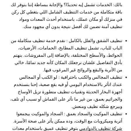
بالك: الخدمات تشمل إيه تحديدًا؟ والإجابة ببساطة إننا بنوفر لك
باقة متكاملة من خدمات التنظيف الشامل اللي بتغطي كل ركن
في منزلك أو مكان عملك، باستخدام أحدث المعدات ومواد
تنظيف آمنة تضمن لك أفضل نتيجة بدون أي مجهود منك.
تنظيف الشقق والفلل بالكامل : نقدم خدمة تنظيف متكاملة من
الباب للباب، تشمل تنظيف المطابخ، الحمامات، الأرضيات،
الحوائط، والأسطح المختلفة، بالإضافة إلى المفروشات. بنهتم
بأدق التفاصيل علشان نرجعلك المكان كأنه جديد تمامًا، خالي
من الأتربة والبقع والروائح غير المرغوب فيها.
تنظيف المجالس والكنب باحترافية : لو الكنب أو المجالس
عندك اتأثر بالاستخدام اليومي أو فيه بقع صعبة، إحنا بنستخدم
أجهزة البخار الحديثة وتقنيات تنظيف متطورة تزيل الأوساخ
والجراثيم بعمق، من غير ما نأثر على القماش أو نسبب أي تلف،
وبيرجع شكله نظيف ومنعش.
تنظيف الموكيت والسجاد بعمق : السجاد والموكيت بيجمعوا
أتربة وميكروبات مع الوقت، وده ممكن يأثر على صحة الأسرة.
شركة تنظيف بالدوادمي
بتوفر تنظيف عميق باستخدام معدات