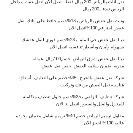
نقل اثاث بالرياض 300 ريال فقط..اتصل الآن لنقل عفشك داخل
الرياض تبدء بـ300 ريال
ونيت نقل عفش بالرياض بـ18%خصم حافظ على أثاثك..نقل
عفش احترافي100%اتصل الان
دينا نقل عفش حي الملقا بـ23%خصم فوري لنقل عفشك
بسهولة وأمان وبأسعار تنافسية اتصل الان
دينا نقل عفش شرق الرياض..خصم100ريال..عمالة
مدربة..ضمان سلامة العفش..حقين نقل عفش
شركة نقل عفش بالخرج بـ45%خصم على التغليف بأسعارًا
مُناسبة نقل العفش من فك وتركيب
شركة تنظيف بالزلفي بـ35%خصم حلول تنظيف متكاملة
للمنازل والفلل والقصور اتصل بنا الان
مقاول ترميم الرياض خصم 40% ترميم شامل بضمان وجودة
عالية 100% احجز الان