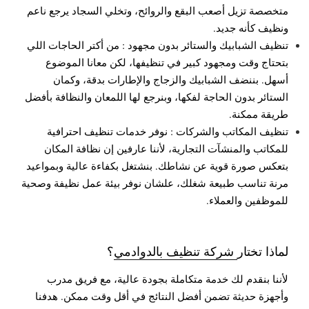
متخصصة تزيل أصعب البقع والروائح، وتخلي السجاد يرجع ناعم
ونظيف كأنه جديد.
تنظيف الشبابيك والستائر بدون مجهود : من أكتر الحاجات اللي
بتحتاج وقت ومجهود كبير في تنظيفها، لكن معانا الموضوع
أسهل. بننضف الشبابيك والزجاج والإطارات بدقة، وكمان
الستائر بدون الحاجة لفكها، وبنرجع لها اللمعان والنظافة بأفضل
طريقة ممكنة.
تنظيف المكاتب والشركات : نوفر خدمات تنظيف احترافية
للمكاتب والمنشآت التجارية، لأننا عارفين إن نظافة المكان
بتعكس صورة قوية عن نشاطك. بنشتغل بكفاءة عالية وبمواعيد
مرنة تناسب طبيعة شغلك، علشان نوفر بيئة عمل نظيفة وصحية
للموظفين والعملاء.
لماذا تختار
شركة تنظيف بالدوادمي
؟
لأننا بنقدم لك خدمة متكاملة بجودة عالية، مع فريق مدرب
وأجهزة حديثة تضمن أفضل النتائج في أقل وقت ممكن. هدفنا