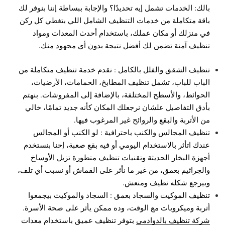
بالك: الخدمات تشمل إيه تحديدًا؟ والإجابة ببساطة إننا بنوفر لك
باقة متكاملة من خدمات التنظيف الشامل اللي بتغطي كل ركن
في منزلك أو مكان عملك، باستخدام أحدث المعدات ومواد
تنظيف آمنة تضمن لك أفضل نتيجة بدون أي مجهود منك.
تنظيف الشقق والفلل بالكامل : نقدم خدمة تنظيف متكاملة من
الباب للباب، تشمل تنظيف المطابخ، الحمامات، الأرضيات،
الحوائط، والأسطح المختلفة، بالإضافة إلى المفروشات. بنهتم
بأدق التفاصيل علشان نرجعلك المكان كأنه جديد تمامًا، خالي
من الأتربة والبقع والروائح غير المرغوب فيها.
تنظيف المجالس والكنب باحترافية : لو الكنب أو المجالس
عندك اتأثر بالاستخدام اليومي أو فيه بقع صعبة، إحنا بنستخدم
أجهزة البخار الحديثة وتقنيات تنظيف متطورة تزيل الأوساخ
والجراثيم بعمق، من غير ما نأثر على القماش أو نسبب أي تلف،
وبيرجع شكله نظيف ومنعش.
تنظيف الموكيت والسجاد بعمق : السجاد والموكيت بيجمعوا
أتربة وميكروبات مع الوقت، وده ممكن يأثر على صحة الأسرة.
شركة تنظيف بالدوادمي
بتوفر تنظيف عميق باستخدام معدات