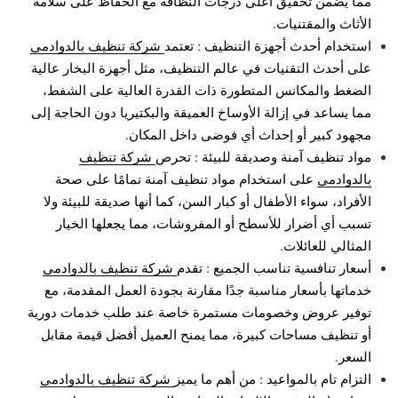
مما يضمن تحقيق أعلى درجات النظافة مع الحفاظ على سلامة
الأثاث والمقتنيات.
استخدام أحدث أجهزة التنظيف : تعتمد
شركة تنظيف بالدوادمي
على أحدث التقنيات في عالم التنظيف، مثل أجهزة البخار عالية
الضغط والمكانس المتطورة ذات القدرة العالية على الشفط،
مما يساعد في إزالة الأوساخ العميقة والبكتيريا دون الحاجة إلى
مجهود كبير أو إحداث أي فوضى داخل المكان.
مواد تنظيف آمنة وصديقة للبيئة : تحرص
شركة تنظيف
بالدوادمي
على استخدام مواد تنظيف آمنة تمامًا على صحة
الأفراد، سواء الأطفال أو كبار السن، كما أنها صديقة للبيئة ولا
تسبب أي أضرار للأسطح أو المفروشات، مما يجعلها الخيار
المثالي للعائلات.
أسعار تنافسية تناسب الجميع : تقدم
شركة تنظيف بالدوادمي
خدماتها بأسعار مناسبة جدًا مقارنة بجودة العمل المقدمة، مع
توفير عروض وخصومات مستمرة خاصة عند طلب خدمات دورية
أو تنظيف مساحات كبيرة، مما يمنح العميل أفضل قيمة مقابل
السعر.
التزام تام بالمواعيد : من أهم ما يميز
شركة تنظيف بالدوادمي