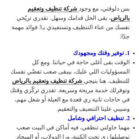
شركة تنظيف وتعقيم
بس دلوقتي، مع وجود
بالرياض
، بقى الحل قدامك وسهل. تقدري تريّحي
نفسك من عناء التنظيف وتستفيدي بـ3 فوائد مهمة
جدًا:
1. توفير وقتك ومجهودك
الوقت بقى أغلى حاجة في حياتنا. ومع كل
المسؤوليات اللي عليك، بيبقى صعب تفضّي نفسك
شركة تنظيف وتعقيم بالرياض
للتنظيف. هنا بتيجي
وتوفرلك خدمة مريحة وسريعة. تقدري تركّزي وقتك
في حاجات تانية زي قعدة مع العيلة أو شغل مهم،
وسيبي علينا التنضيف والتعقيم.
2. تنظيف احترافي وشامل
مهما حاولتي تنظفي، فيه أماكن في البيت صعب
توصليلها زي تحت الكنبة، ورا الدولاب، أو السجاد