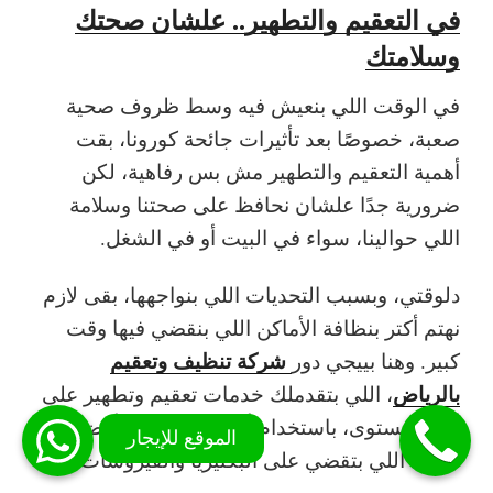
في التعقيم والتطهير.. علشان صحتك
وسلامتك
في الوقت اللي بنعيش فيه وسط ظروف صحية
صعبة، خصوصًا بعد تأثيرات جائحة كورونا، بقت
أهمية التعقيم والتطهير مش بس رفاهية، لكن
ضرورية جدًا علشان نحافظ على صحتنا وسلامة
اللي حوالينا، سواء في البيت أو في الشغل.
دلوقتي، وبسبب التحديات اللي بنواجهها، بقى لازم
نهتم أكتر بنظافة الأماكن اللي بنقضي فيها وقت
شركة تنظيف وتعقيم
كبير. وهنا بييجي دور
بالرياض
، اللي بتقدملك خدمات تعقيم وتطهير على
أعلى مستوى، باستخدام أحدث الأجهزة وأفضل
المواد اللي بتقضي على البكتيريا والفيروسات.