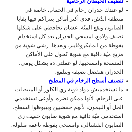
تنضيف الحيطان الرخامية
لو عندك جدران رخام في الحمام، خاصة في
منطقة الدُش، فدي أكتر أماكن بتتراكم فيها بقايا
الصابون وبقع الميّة. عشان تحافظي على شكلها
نضيف ولامع، امسحي الجدران بعد كل استخدام
بفوطة من المايكروفايبر. وبعدها، رشي شوية من
مزيج ميّة دافية مع شوية كحول على الأماكن
المتسخة وامسحيها. لو عملتي ده بشكل يومي،
الجدران هتفضل نضيفة وبتلمع.
تنضيف أسطح الرخام في المطبخ
ما تستخدميش مواد قوية زي الكلور أو المبيضات
على الرخام، لأنها ممكن تضره. وأوعى تستخدمي
الخل أو الليمون، لأنهم حمضيين وبيبوظوا السطح.
استخدمي ميّة دافية مع شوية صابون خفيف زي
الصابون القشتالي، وامسحي بفوطة ناعمة مبلولة.