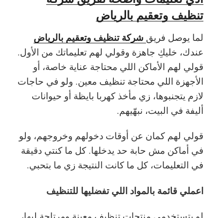
تنظيف وتعقيم بالرياض
شركة تنظيف وتعقيم بالرياض
لما يوصل فريق
عندك، خليكِ جاهزة وقولي لهم تعليماتك من الأول.
قولي لهم الأماكن اللي محتاجة عناية خاصة، أو
الأجهزة اللي محتاجة تنظيف معين. ولو في حاجات
لازم يتجنبوها، زي مأخذ كهربا بايظة أو حيوانات
أليفة في البيت، نبهّيهم.
قولي لهم كمان عن أوقات دخولهم وخروجهم، ولو
في أماكن مش حابة حد يدخلها. كل ما كنتي دقيقة
في التعليمات، كل ما كانت النتيجة زي ما بتحبي.
اعملي قائمة بالمواد اللي تفضليها للتنظيف
لو بتستخدمي منتجات تنظيف معينة ومرتاحة ليها،