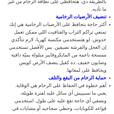
بالطريقة دي، هتحافظي على نظافة الرخام من غير
ما تأذيه.
تنضيف الأرضيات الرخامية
أكتر حاجة بتحافظ على الأرضيات الرخامية هي إنك
تمنعي تراكم التراب والفتافيت اللي ممكن تعمل
خدوش. لو هتستخدمي مكنسة كهربا، لازم تتأكدي
إن العجل والفرشة نضيفين. بس الأفضل تستخدمي
ممسحة ناعمة من المايكروفايبر مبلولة بميّة دافية
وصابون خفيف. ده كفيل ينضف الأرض كويس
ويحافظ على لمعانها.
حماية الرخام من البقع والتلف
أهم خطوة في الحفاظ على الرخام هي الوقاية.
يعني ما تسيبيش أي سائل عليه لفترة طويلة،
ونضفي أي حاجة تقع عليه على طول. استخدمي
قواعد للكوبايات، وحطي سجاجيد أو مشايات في