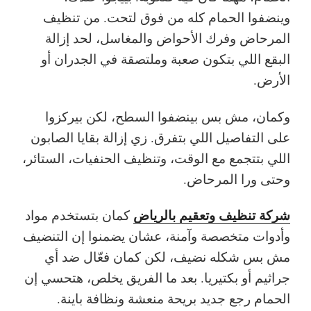
وينضفوا الحمام كله من فوق لتحت. من تنظيف
المرحاض وفرك الأحواض والمغاسل، لحد إزالة
البقع اللي بتكون صعبة وملتصقة في الجدران أو
الأرض.
وكمان، مش بس بينضفوا السطح، لكن بيركزوا
على التفاصيل اللي بتفرق. زي إزالة بقايا الصابون
اللي بتتجمع مع الوقت، وتنظيف الحنفيات، الستائر،
وحتى ورا المرحاض.
شركة تنظيف وتعقيم بالرياض
كمان بتستخدم مواد
وأدوات متخصصة وآمنة، عشان يضمنوا إن التنضيف
مش بس شكله نضيف، لكن كمان فعّال ضد أي
جراثيم أو بكتيريا. بعد ما الفريق يخلص، هتحسي إن
الحمام رجع جديد بريحة منعشة ونظافة باينة.