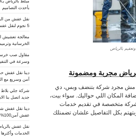
بأحدث التصاميم
5 نجوم لنقل عفش من الرياض للقصيم
معالجة تعشيش ال
الخرسانية وترميم
تعقيم بالرياض
وسرعة في التنفيذ
لرياض مجربة ومضمونة
آمن وسريع مع الت
ش مجرد شركة بتنضف وبس، دي
فة المكان اللي حواليك. سواء بيت،
جديد اتصل بنا الا
شركة متخصصة في تقديم خدمات
وبتهتم بكل التفاصيل علشان تضمنلك
عفش آمن100%..اتصل الآن
الخدمات وأكثرها تم