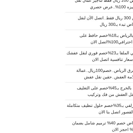
نقل عفش بالرياض 200 ريال فقط لتاجير عمال نقل
 حصري
نقل اثاث بالرياض 300 ريال فقط..اتصل الآن لنقل
ء بـ300 ريال
ونيت نقل عفش بالرياض بـ18%خصم حافظ على
1%اتصل الان
دينا نقل عفش حي الملقا بـ23%خصم فوري لنقل عفشك
سعار تنافسية اتصل الان
دينا نقل عفش شرق الرياض..خصم100ريال..عمالة
امة العفش..حقين نقل عفش
شركة نقل عفش بالخرج بـ45%خصم على التغليف
 نقل العفش من فك وتركيب
شركة تنظيف بالزلفي بـ35%خصم حلول تنظيف متكاملة
لقصور اتصل بنا الان
مقاول ترميم الرياض خصم 40% ترميم شامل بضمان