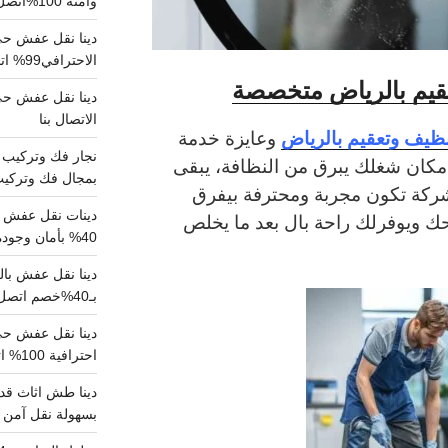
وآمنة 100%اتصل بنا الان
دينا نقل عفش حي 
الاحترافي99% اتصل بنا الان
قيم بالرياض متخصصة
الاتصال بنا
ظيف وتعقيم بالرياض
وعايزة خدمة
 مكان شغلك يبرق من النظافة، يبقى
بمجال فك وتركيب الغرف..
 شركة تكون مجربة ومحترفة بيفرق
دينات نقل عفش با
حك ويوفرلك راحة بال بعد ما يخلص
40% بأمان وجودة مضمونة 100% تواصل الان
بـ40%خصم اتصل الان
احترافية 100% اتصل بنا
دينا طش اثاث قدي
بسهولة نقل آمن ونظيف 100