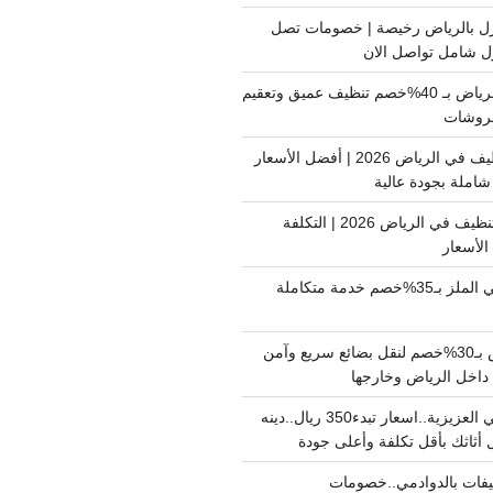
ل بالرياض رخيصة | خصومات تصل
غسيل فرشات بالرياض بـ 40%خصم تنظيف عميق وتعقيم
فروشات
ارخص شركة تنظيف في الرياض 2026 | أفضل الأسعار
املة بجودة عالية
اسعار شركات التنظيف في الرياض 2026 | التكلفة
الأسعار
دينا نقل عفش حي الملز بـ35%خصم خدمة متكاملة
نقل بضائع الرياض بـ30%خصم لنقل بضائع سريع وآمن
دينا نقل عفش حي العزيزية..اسعار تبدء350 ريال..دينه
أثاثك بأقل تكلفة وأعلى جودة
فات بالدوادمي..خصومات