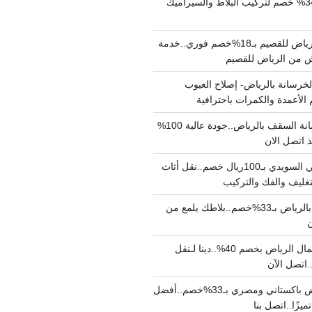
مبلط بالرياض بـ34% خصم لتركيب البلاط والسيراميك
نقل عفش من الرياض للقصيم بـ18%خصم فوري..خدمة
خرسانة بالرياض- إصلاح العيوب
 الأعمدة والكمرات باحترافية
مقاول صب خرسانة السقف بالرياض..جودة عالية 100%
 اتصل الان
دينا نقل عفش حي السويدي بـ100ريال خصم..نقل أثاث
غليف والفك والتركيب
شركة جلي بلاط بالرياض بـ33%خصم..بلاطك يلمع من
ن
دينا نقل عفش شمال الرياض بخصم 40%..دينا لـنقل
نقل عفش بالرياض باكستاني ومصري بـ33%خصم..أفضل
يزًا..اتصل بنا