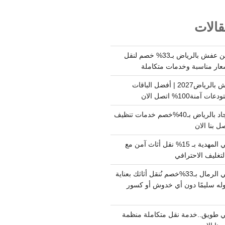
الات
شركة نقل وتخزين عفش بالرياض بـ33% خصم لنقل
عار مناسبة وخدمات متكاملة
أسعار تخزين عفش بالرياض2027 | أفضل الباقات
ة100% اتصل الان
شركة تنظيف سجاد بالرياض بـ40%خصم خدمات تنظيف
 بنا الان
دينا نقل عفش حي المهدية بـ 15% نقل أثاث آمن مع
لتغليف الاحترافي
دينا نقل عفش حي الرمال بـ33%خصم نُنقل أثاثك بعناية
له سليمًا دون أي خدوش أو كسور
 طويق..خدمة نقل متكاملة منظمة