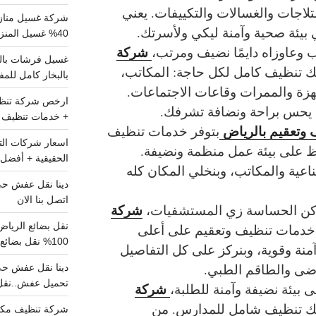
تلاجات والغسالات والتكييفات. يعني
شركة غسيل مناز
 بيئة صحية وآمنة ليكي ولأسرتك.
40% غسيل المنزل شامل تواصل الان
شركة
 وعاوزاه دايمًا نضيف ومرتب،
ك تنظيف كامل لكل حاجة: المكاتب،
بالبخار كامل للم
زة والممرات وقاعات الاجتماعات.
 يحس براحة ونضافة تشرفك.
+ خدمات تنظيف ش
وتعقيم بالرياض
بتوفر خدمات تنظيف
ظ على بيئة عمل منظمة ونضيفة.
الحقيقية + أفضل 
عية والمكاتب، وبنخلي المكان كله
اتصل بنا الان
شركة
اكن الحساسة زي المستشفيات،
خدمات تنظيف وتعقيم على أعلى
100% نقل بضائع داخل الرياض وخارجها
نة وقوية، وبنركز على كل التفاصيل
ى والطاقم الطبي.
تحميل عفش..نقل 
شركة
 بيئة نضيفة وآمنة للطلبة،
ك تنظيف شامل للمدارس. من
شركة تنظيف مكي