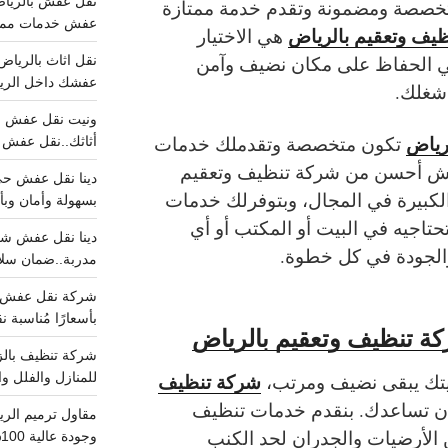
تخصصة ومضمونة وتقدم خدمة ممتازة
عفش خدمات مميزه 100%..عرض
يف وتعقيم بالرياض
هي الاختيار
ي الحفاظ على مكان نضيف وآمن
عفشك داخل الرياض تبد
 شغلك.
رياض
تكون متخصصة وتقدملك خدمات
أثاثك..نقل عفش احترافي00
فيش أحسن من شركة تنظيف وتعقيم
الكبيرة في المجال، وبتوفرلك خدمات
بسهولة وأمان وبأ
تاجيه في البيت أو المكتب أو أي
والجودة في كل خطوة.
مدربة..ضمان سل
بأسعارًا مُناسبة
ة تنظيف وتعقيم بالرياض
شركة تنظيف
 بيتك يبقى نضيف ومرتب،
للمنازل والفلل وا
 تساعدك. بنقدم خدمات تنظيف
الأرضيات والجدران لحد الكنب
وجودة عالية 100% احجز الان