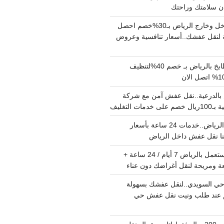
دينا نقل عفش داخل وخارج الرياض بـ30%خصم احصل
لنقل عفشك..أسعار تنافسية وعروض
شركة تنظيف مطابخ بالرياض بـ خصم 40%لتنظيف
الدرعية..نقل عفش آمن مع شركة
ت التغليف
نقل عفش داخل الرياض..خدمات 24 ساعة بأسعار
دينا تشيل اثاث مستعمل بالرياض 7 أيام / 24 ساعة +
ة ومريحة لنقل أغراضك دون عناء
ي السويدي..لنقل عفشك بسهولة
15%خصم عند طلب ونيت نقل عفش حي