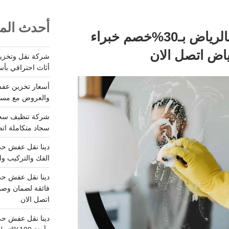
أحدث المق
شركة تنظيف وتعقيم بالرياض بـ30%خصم خبراء
ياض اتصل الان
أثاث احترافي بأس
والعروض مع مستودعات آمن
سجاد متكاملة اتصل
الفك والتركيب وا
فائقة لضمان وصو
اتصل الان
دينا نقل عفش حي