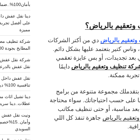
بأمان100%..ضمان سلامتك وراحتك
 وتعقيم بالرياض؟
على أفضل تجربة 
مميزة
تعقيم بالرياض
دي من أكتر الشركات
 وناس كتير بتعتمد عليها بشكل دائم.
المطابخ بجودة 100% اتصل الان
 بعد تجديدات، أو بس عايزة تعقمي
شركة نقل عفش ب
ركة تنظيف وتعقيم بالرياض
دايمًا
نقل عفش بالدرعية بـ100ريال خصم على خدما
جربة ممكنة.
تنافسية 100% دينا نقل عفش داخل الرياض
تقدملك مجموعة متنوعة من برامج
ها على حسب احتياجاتك. سواء محتاجة
عطلات..دينا سريع
بعد مناسبة، أو حتى تنظيف مكاتب
ونيت نقل عفش ح
تعقيم بالرياض
جاهزة تنفذ كل اللي
وأمان..
فية.
السويدي