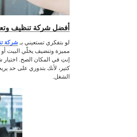
أفضل شركة تنظيف وتع
شركة تن
لو بتفكري تستعيني بـ
مميزة وتنضيف يخلّي البيت أو
إنتِ في المكان الصح. اختيار
كتير، لأنك بتدوري على حد يري
الشغل.