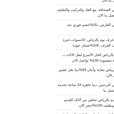
الصحافة..مع الفك والتركيب والتغليف
دينا نقل عفش حي العارض بـ18%خصم فوري عند
نجار فك وتركيب غرف نوم بالرياض..10سنوات خبرة
100%ضمان جودة
لرياض الحل الأسرع لنقل الاثاث بـ
دينا نقل عفش بالرياض بعناية وأمان 99%دينا نقل عفش
دينا نقل عفش حي النرجس..دينا جاهزة 24 ساعة بخدمة
م بالرياض تخلص من أثاثك القديم
%احجز الان