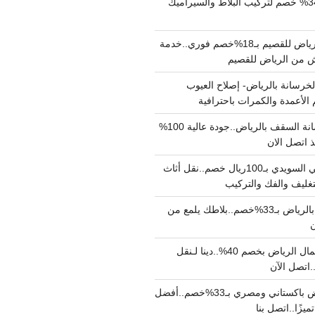
مبلط بالرياض بـ34% خصم لتركيب البلاط والسيراميك
نقل عفش من الرياض للقصيم بـ18%خصم فوري..خدمة
خرسانة بالرياض- إصلاح العيوب
 الأعمدة والكمرات باحترافية
مقاول صب خرسانة السقف بالرياض..جودة عالية 100%
 اتصل الان
دينا نقل عفش حي السويدي بـ100ريال خصم..نقل أثاث
غليف والفك والتركيب
شركة جلي بلاط بالرياض بـ33%خصم..بلاطك يلمع من
ن
دينا نقل عفش شمال الرياض بخصم 40%..دينا لـنقل
نقل عفش بالرياض باكستاني ومصري بـ33%خصم..أفضل
يزًا..اتصل بنا