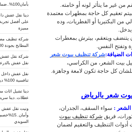
من غير ما يتأثر لونه أو خامته.
بأمان100%..ضمان سلامتك وراحتك
بيتم تعقيم كل حاجة بمطهرات معتمدة
ي من البكتيريا أو الفطريات، وده
على أفضل تجربة 
مميزة
يدخل.
ن يتنضف ويتعقم، بيترش بمعطرات
ة وتفتح النفس.
المطابخ بجودة 100% اتصل الان
ت الضيافة:
شركة تنظيف بيوت شعر
شركة نقل عفش ب
يل بيت الشعر، من الكراسي،
نقل عفش بالدرعية بـ100ريال خصم على خدما
علشان كل حاجة تكون لامعة وجاهزة.
تنافسية 100% دينا نقل عفش داخل الرياض
وت شعر بالرياض
عطلات..دينا سريع
لشعر :
سواء السقف، الجدران،
ونيت نقل عفش ح
كورات، فريق
شركة تنظيف بيوت
وأمان..
السويدي
أدوات التنظيف والتعقيم
لضمان