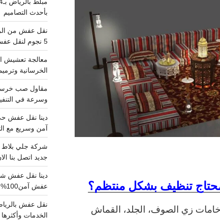
بأحدث التصاميم
5 نجوم لنقل عفش من الرياض للقصيم
معالجة تعشيش ال
الخرسانية وترميم
وسرعة في التنفيذ
آمن وسريع مع الت
جديد اتصل بنا الا
محتاج تنظيف بشكل منتظم؟
عفش آمن100%..اتصل الآن
امات زي الصوف، الجلد، القماش
الخدمات وأكثرها تم