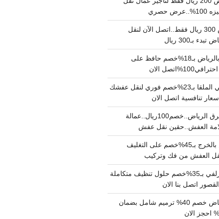
نقل عفش بالرياض 200 ريال فقط لتاجير عمال نقل
 حصري
نقل اثاث بالرياض 300 ريال فقط..اتصل الآن لنقل
ء بـ300 ريال
ونيت نقل عفش بالرياض بـ18%خصم حافظ على
1%اتصل الان
دينا نقل عفش حي الملقا بـ23%خصم فوري لنقل عفشك
سعار تنافسية اتصل الان
دينا نقل عفش شرق الرياض..خصم100ريال..عمالة
امة العفش..حقين نقل عفش
شركة نقل عفش بالخرج بـ45%خصم على التغليف
 نقل العفش من فك وتركيب
شركة تنظيف بالزلفي بـ35%خصم حلول تنظيف متكاملة
لقصور اتصل بنا الان
مقاول ترميم الرياض خصم 40% ترميم شامل بضمان