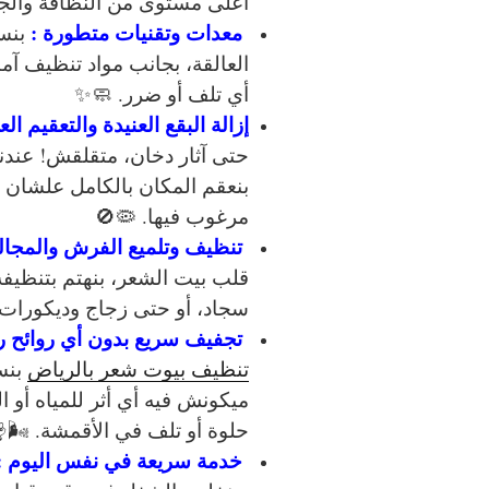
أعلى مستوى من النظافة والج
معدات وتقنيات متطورة :
بنس
العالقة، بجانب
مواد تنظيف آمن
أي تلف أو ضرر. 🧼✨
إزالة البقع العنيدة والتعقيم ال
حتى آثار دخان، متقلقش! عندن
بنعقم المكان بالكامل علشان ت
مرغوب فيها. 🦠🚫
تنظيف وتلميع الفرش والمجال
قلب بيت الشعر، بنهتم بتنظيف
سجاد، أو حتى زجاج وديكورات
تجفيف سريع بدون أي روائح ر
تنظيف بيوت شعر بالرياض
بنس
ميكونش فيه أي أثر للمياه أو
حلوة أو تلف في الأقمشة. 🌬️
خدمة سريعة في نفس اليوم :