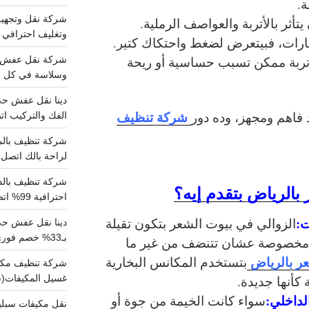
ة.
تأثر بالأتربة والعواصف الرملية.
وتغليف احترافي 
ارات، فبيتعرض لضغط واحتكاك كتير.
 أتربة ممكن تسبب حساسية أو ريحة
وسلاسة في كل خط
شركة تنظيف
 فاهم ومجهز، وده دور
الفك والتركيب اتص
لراحة بالك اتصل ب
الرياض بتقدم إيه؟
احترافية 99% اتصل بنا الان
ت:
الزوالي في بيوت الشعر بتكون تقيلة
دينا نقل عفش ح
بـ33% خصم فوري
ة مخصوصة عشان تتنضف من غير ما
ر بالرياض
بتستخدم المكانس البخارية
غسيل المكيفات(
 كأنها جديدة.
داخلي:
سواء كانت الخيمة من جوة أو