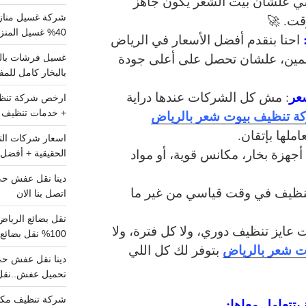
 علشان بيت الشعر يكون جاهز
قت. 🚀
شركة غسيل مناز
40% غسيل المنزل شامل تواصل الان
احنا بنقدم
أفضل الأسعار في الرياض
ئمين، علشان تحصل على أعلى جودة
بالبخار كامل للم
عر
: مش كل الشركات عندها دراية
ة تنظيف بيوت شعر بالرياض
+ خدمات تنظيف ش
لها بإتقان.
أجهزة بخار، مكانس قوية، أو مواد
الحقيقية + أفضل 
لتنظيف في وقت قياسي من غير ما
اتصل بنا الان
 عايز تنظيف دوري، ولا كل فترة، ولا
100% نقل بضائع داخل الرياض وخارجها
ت شعر بالرياض
بتوفر لك كل اللي
تحميل عفش..نقل 
شركة تنظيف مكي
بتتعامل معاها: