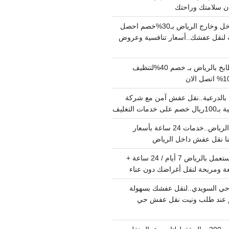
دينا نقل عفش داخل وخارج الرياض بـ30%خصم احصل
لنقل عفشك..أسعار تنافسية وعروض
شركة تنظيف مطابخ بالرياض بـ خصم 40%لتنظيف
الدرعية..نقل عفش آمن مع شركة
ت التغليف
نقل عفش داخل الرياض..خدمات 24 ساعة بأسعار
دينا تشيل اثاث مستعمل بالرياض 7 أيام / 24 ساعة +
ة ومريحة لنقل أغراضك دون عناء
ي السويدي..لنقل عفشك بسهولة
15%خصم عند طلب ونيت نقل عفش حي