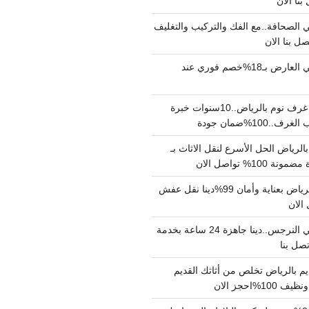
الصحافة..مع الفك والتركيب والتغليف
دينا نقل عفش حي العارض بـ18%خصم فوري عند
نجار فك وتركيب غرف نوم بالرياض..10سنوات خبرة
100%ضمان جودة
لرياض الحل الأسرع لنقل الاثاث بـ
دينا نقل عفش بالرياض بعناية وأمان 99%دينا نقل عفش
دينا نقل عفش حي النرجس..دينا جاهزة 24 ساعة بخدمة
م بالرياض تخلص من أثاثك القديم
%احجز الان