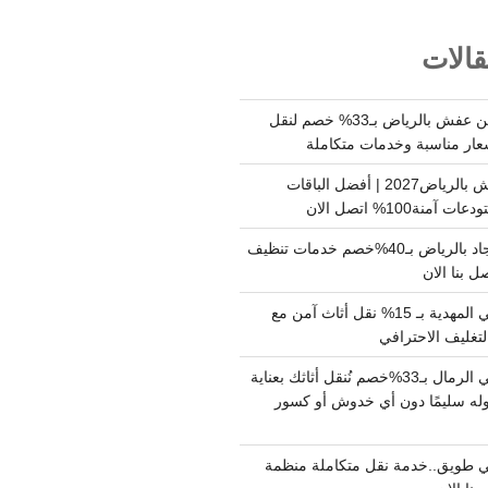
الات
شركة نقل وتخزين عفش بالرياض بـ33% خصم لنقل
عار مناسبة وخدمات متكاملة
أسعار تخزين عفش بالرياض2027 | أفضل الباقات
ة100% اتصل الان
شركة تنظيف سجاد بالرياض بـ40%خصم خدمات تنظيف
 بنا الان
دينا نقل عفش حي المهدية بـ 15% نقل أثاث آمن مع
لتغليف الاحترافي
دينا نقل عفش حي الرمال بـ33%خصم نُنقل أثاثك بعناية
له سليمًا دون أي خدوش أو كسور
 طويق..خدمة نقل متكاملة منظمة