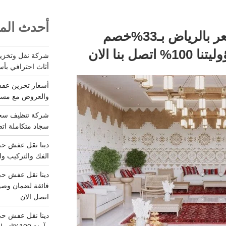
أحدث المق
شركة تنظيف بيوت شعر بالرياض بـ33%خصم
 بنا الان
أثاث احترافي بأس
والعروض مع مستودعات آمن
سجاد متكاملة اتصل
الفك والتركيب وا
فائقة لضمان وصو
اتصل الان
دينا نقل عفش حي