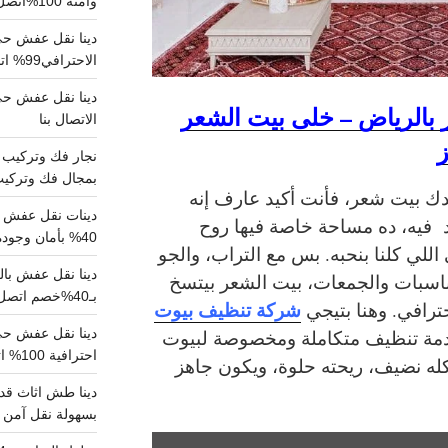
وآمنة 100%اتصل بنا الان
دينا نقل عفش حي 
الاحترافي99% اتصل بنا الان
بالرياض – خلى بيت الشعر
الاتصال بنا
ز
بمجال فك وتركيب الغرف..
ك بيت شعر، فأنت أكيد عارف إنه
دينات نقل عفش با
 فيه، ده مساحة خاصة فيها روح
40% بأمان وجودة مضمونة 100% تواصل الان
 اللي كلنا بنحبه. بس مع التراب، والجو
اسبات والجمعات، بيت الشعر بيتسخ
بـ40%خصم اتصل الان
شركة تنظيف بيوت
حترافي.
وهنا بتيجي
دمة تنظيف متكاملة ومخصوصة لبيوت
احترافية 100% اتصل بنا
له نضيف، ريحته حلوة، ويكون جاهز
دينا طش اثاث قدي
بسهولة نقل آمن ونظيف 100