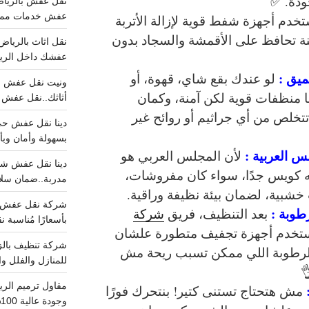
ودة. ✅
عفش خدمات مميزه 100%..عرض
تخدم
أجهزة شفط قوية
لإزالة الأتربة
ة
تحافظ على الأقمشة والسجاد بدون
عفشك داخل الرياض تبد
عميق :
لو عندك بقع شاي، قهوة، أو
ا منظفات قوية لكن آمنة، وكمان
أثاثك..نقل عفش احترافي00
تخلص من أي جراثيم أو روائح غير
بسهولة وأمان وبأ
س العربية :
لأن المجلس العربي هو
ه كويس جدًا، سواء كان
مفروشات،
مدربة..ضمان سل
 خشبية
، لضمان بيئة نظيفة وراقية.
طوبة :
بعد التنظيف، فريق
شركة
بأسعارًا مُناسبة
تخدم
أجهزة تجفيف متطورة
علشان
 الرطوبة اللي ممكن تسبب ريحة مش
للمنازل والفلل وا
مش هتحتاج تستنى كتير! بنتحرك فورًا
وجودة عالية 100% احجز الان