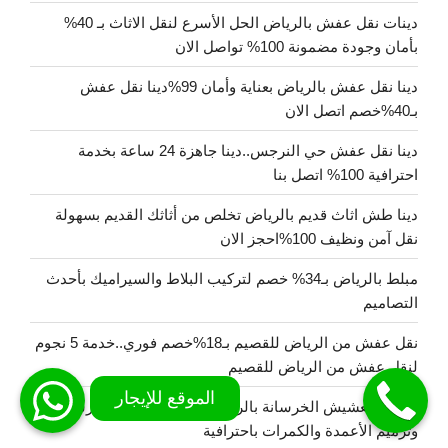
دينات نقل عفش بالرياض الحل الأسرع لنقل الاثاث بـ 40%
بأمان وجودة مضمونة 100% تواصل الان
دينا نقل عفش بالرياض بعناية وأمان 99%دينا نقل عفش
بـ40%خصم اتصل الان
دينا نقل عفش حي النرجس..دينا جاهزة 24 ساعة بخدمة
احترافية 100% اتصل بنا
دينا طش اثاث قديم بالرياض تخلص من أثاثك القديم بسهولة
نقل آمن ونظيف 100%احجز الان
مبلط بالرياض بـ34% خصم لتركيب البلاط والسيراميك بأحدث
التصاميم
نقل عفش من الرياض للقصيم بـ18%خصم فوري..خدمة 5 نجوم
لنقل عفش من الرياض للقصيم
معالجة تعشيش الخرسانة بالرياض- إصلاح العيوب الخرسانية
وترميم الأعمدة والكمرات باحترافية