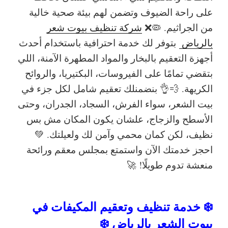
على راحة الضيوف وتضمن لهم بيئة صحية خالية
من الجراثيم. 🦠❌
شركة تنظيف بيوت شعر
بالرياض
بتوفر لك خدمة احترافية باستخدام
أحدث
أجهزة التعقيم بالبخار والمواد المطهرة الآمنة
، اللي
بتقضي تمامًا على الفيروسات، البكتيريا، والروائح
الكريهة. 💨👌 بنضمنلك
تعقيم شامل
لكل جزء في
بيت الشعر، سواء
الفرش، السجاد، الجدران، وحتى
الأسطح والزجاج
، علشان يكون المكان مش بس
نظيف، لكن كمان محمي وآمن لك ولعيلتك. 💚
احجز خدمتك الآن واستمتع بمجلس معقم ورائحة
منعشة تدوم طويلًا!
🚀
❄️ خدمة تنظيف وتعقيم المكيفات في
بيوت الشعر بالرياض ❄️