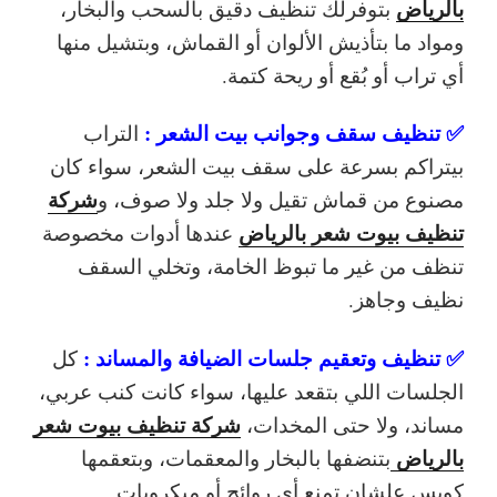
بالرياض
بتوفرلك تنظيف دقيق بالسحب والبخار،
ومواد ما بتأذيش الألوان أو القماش، وبتشيل منها
أي تراب أو بُقع أو ريحة كتمة.
✅ تنظيف سقف وجوانب بيت الشعر :
التراب
بيتراكم بسرعة على سقف بيت الشعر، سواء كان
شركة
مصنوع من قماش تقيل ولا جلد ولا صوف، و
تنظيف بيوت شعر بالرياض
عندها أدوات مخصوصة
تنظف من غير ما تبوظ الخامة، وتخلي السقف
نظيف وجاهز.
✅ تنظيف وتعقيم جلسات الضيافة والمساند :
كل
الجلسات اللي بتقعد عليها، سواء كانت كنب عربي،
شركة تنظيف بيوت شعر
مساند، ولا حتى المخدات،
بالرياض
بتنضفها بالبخار والمعقمات، وبتعقمها
كويس علشان تمنع أي روائح أو ميكروبات.