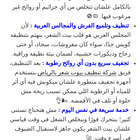
بالكامل علشان تتخلص من أي جراثيم أو روائح غير
مرغوب فيها. 🦠🚫
تنظيف وتلميع الفرش والمجالس العربية :
لأن
المجلس العربي هو قلب بيت الشعر، بنهتم بتنظيفه
كويس جدًا، سواء كان
مفروشات، سجاد، أو حتى
زجاج وديكورات خشبية
، لضمان بيئة نظيفة وراقية.
تجفيف سريع بدون أي روائح رطوبة :
بعد التنظيف،
فريق
شركة تنظيف بيوت شعر بالرياض
بنستخدم
أجهزة تجفيف متطورة
علشان ميكونش فيه أي أثر
للمياه أو الرطوبة اللي ممكن تسبب ريحة مش
حلوة أو تلف في الأقمشة. 🌬️👌
خدمة سريعة في نفس اليوم :
مش هتحتاج تستنى
كتير! بنتحرك فورًا وبنخلص الشغل في وقت قياسي
علشان بيت الشعر يكون جاهز لاستقبال الضيوف
في أسرع وقت. 🚀