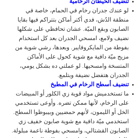
تنضيف الحيطان الرخامية
لو عندك جدران رخام في الحمام، خاصة في
منطقة الدُش، فدي أكتر أماكن بتتراكم فيها بقايا
الصابون وبقع الميّة. عشان تحافظي على شكلها
نضيف ولامع، امسحي الجدران بعد كل استخدام
بفوطة من المايكروفايبر. وبعدها، رشي شوية من
مزيج ميّة دافية مع شوية كحول على الأماكن
المتسخة وامسحيها. لو عملتي ده بشكل يومي،
الجدران هتفضل نضيفة وبتلمع.
تنضيف أسطح الرخام في المطبخ
ما تستخدميش مواد قوية زي الكلور أو المبيضات
على الرخام، لأنها ممكن تضره. وأوعى تستخدمي
الخل أو الليمون، لأنهم حمضيين وبيبوظوا السطح.
استخدمي ميّة دافية مع شوية صابون خفيف زي
الصابون القشتالي، وامسحي بفوطة ناعمة مبلولة.