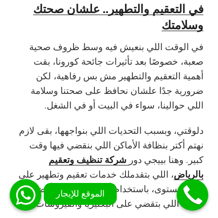
في التعقيم والتطهير.. علشان صحتك
وسلامتك
في الوقت اللي بنعيش فيه وسط ظروف صحية
صعبة، خصوصًا بعد تأثيرات جائحة كورونا، بقت
أهمية التعقيم والتطهير مش بس رفاهية، لكن
ضرورية جدًا علشان نحافظ على صحتنا وسلامة
اللي حوالينا، سواء في البيت أو في الشغل.
دلوقتي، وبسبب التحديات اللي بنواجهها، بقى لازم
نهتم أكتر بنظافة الأماكن اللي بنقضي فيها وقت
شركة تنظيف وتعقيم
كبير. وهنا بييجي دور
بالرياض
، اللي بتقدملك خدمات تعقيم وتطهير على
أعلى مستوى، باستخدام أحدث الأجهزة وأفضل
المواد اللي بتقضي على البكتيريا والفيروسات.