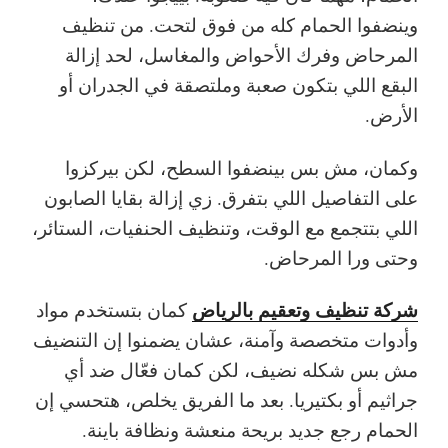
وينضفوا الحمام كله من فوق لتحت. من تنظيف
المرحاض وفرك الأحواض والمغاسل، لحد إزالة
البقع اللي بتكون صعبة وملتصقة في الجدران أو
الأرض.
وكمان، مش بس بينضفوا السطح، لكن بيركزوا
على التفاصيل اللي بتفرق. زي إزالة بقايا الصابون
اللي بتتجمع مع الوقت، وتنظيف الحنفيات، الستائر،
وحتى ورا المرحاض.
شركة تنظيف وتعقيم بالرياض
كمان بتستخدم مواد
وأدوات متخصصة وآمنة، عشان يضمنوا إن التنضيف
مش بس شكله نضيف، لكن كمان فعّال ضد أي
جراثيم أو بكتيريا. بعد ما الفريق يخلص، هتحسي إن
الحمام رجع جديد بريحة منعشة ونظافة باينة.