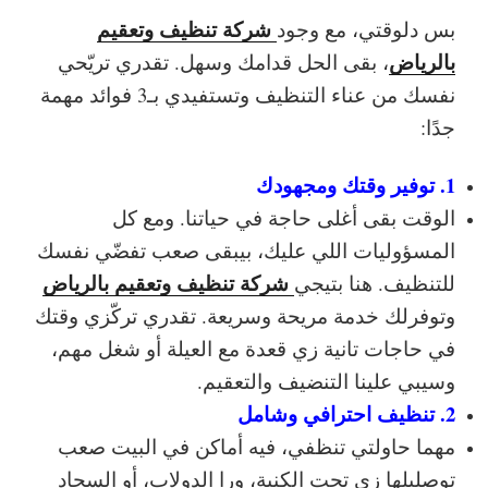
شركة تنظيف وتعقيم
بس دلوقتي، مع وجود
بالرياض
، بقى الحل قدامك وسهل. تقدري تريّحي
نفسك من عناء التنظيف وتستفيدي بـ3 فوائد مهمة
جدًا:
1. توفير وقتك ومجهودك
الوقت بقى أغلى حاجة في حياتنا. ومع كل
المسؤوليات اللي عليك، بيبقى صعب تفضّي نفسك
شركة تنظيف وتعقيم بالرياض
للتنظيف. هنا بتيجي
وتوفرلك خدمة مريحة وسريعة. تقدري تركّزي وقتك
في حاجات تانية زي قعدة مع العيلة أو شغل مهم،
وسيبي علينا التنضيف والتعقيم.
2. تنظيف احترافي وشامل
مهما حاولتي تنظفي، فيه أماكن في البيت صعب
توصليلها زي تحت الكنبة، ورا الدولاب، أو السجاد