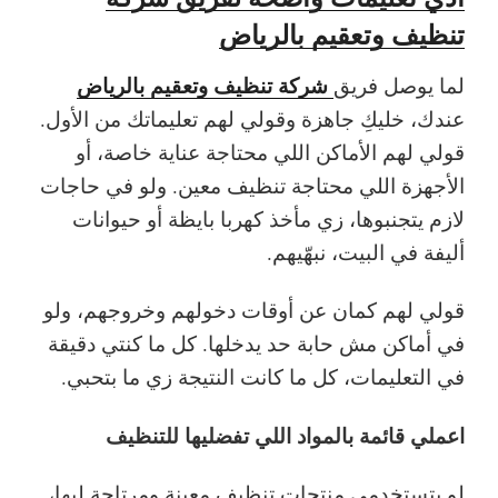
تنظيف وتعقيم بالرياض
شركة تنظيف وتعقيم بالرياض
لما يوصل فريق
عندك، خليكِ جاهزة وقولي لهم تعليماتك من الأول.
قولي لهم الأماكن اللي محتاجة عناية خاصة، أو
الأجهزة اللي محتاجة تنظيف معين. ولو في حاجات
لازم يتجنبوها، زي مأخذ كهربا بايظة أو حيوانات
أليفة في البيت، نبهّيهم.
قولي لهم كمان عن أوقات دخولهم وخروجهم، ولو
في أماكن مش حابة حد يدخلها. كل ما كنتي دقيقة
في التعليمات، كل ما كانت النتيجة زي ما بتحبي.
اعملي قائمة بالمواد اللي تفضليها للتنظيف
لو بتستخدمي منتجات تنظيف معينة ومرتاحة ليها،