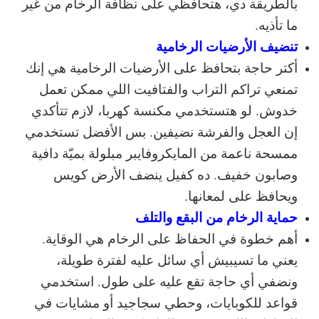
بالطريقة دي، هتحافظي على نظافة الرخام من غير
ما تأذيه.
تنضيف الأرضيات الرخامية
أكتر حاجة بتحافظ على الأرضيات الرخامية هي إنك
تمنعي تراكم التراب والفتافيت اللي ممكن تعمل
خدوش. لو هتستخدمي مكنسة كهربا، لازم تتأكدي
إن العجل والفرشة نضيفين. بس الأفضل تستخدمي
ممسحة ناعمة من المايكروفايبر مبلولة بميّة دافية
وصابون خفيف. ده كفيل ينضف الأرض كويس
ويحافظ على لمعانها.
حماية الرخام من البقع والتلف
أهم خطوة في الحفاظ على الرخام هي الوقاية.
يعني ما تسيبيش أي سائل عليه لفترة طويلة،
ونضفي أي حاجة تقع عليه على طول. استخدمي
قواعد للكوبايات، وحطي سجاجيد أو مشايات في