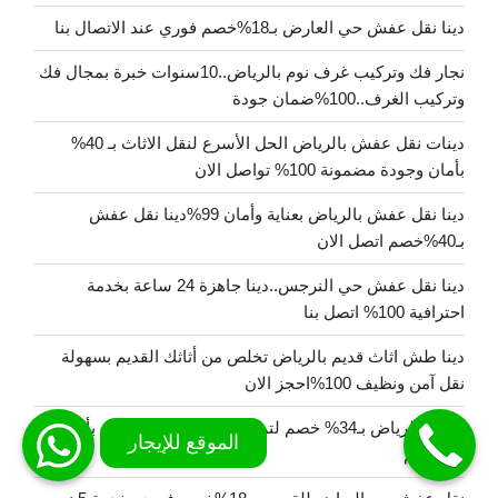
دينا نقل عفش حي العارض بـ18%خصم فوري عند الاتصال بنا
نجار فك وتركيب غرف نوم بالرياض..10سنوات خبرة بمجال فك
وتركيب الغرف..100%ضمان جودة
دينات نقل عفش بالرياض الحل الأسرع لنقل الاثاث بـ 40%
بأمان وجودة مضمونة 100% تواصل الان
دينا نقل عفش بالرياض بعناية وأمان 99%دينا نقل عفش
بـ40%خصم اتصل الان
دينا نقل عفش حي النرجس..دينا جاهزة 24 ساعة بخدمة
احترافية 100% اتصل بنا
دينا طش اثاث قديم بالرياض تخلص من أثاثك القديم بسهولة
نقل آمن ونظيف 100%احجز الان
مبلط بالرياض بـ34% خصم لتركيب البلاط والسيراميك بأحدث
التصاميم