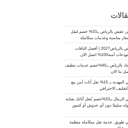
الات
شركة نقل وتخزين عفش بالرياض بـ33% خصم لنقل
عار مناسبة وخدمات متكاملة
أسعار تخزين عفش بالرياض2027 | أفضل الباقات
ة100% اتصل الان
شركة تنظيف سجاد بالرياض بـ40%خصم خدمات تنظيف
 بنا الان
دينا نقل عفش حي المهدية بـ 15% نقل أثاث آمن مع
لتغليف الاحترافي
دينا نقل عفش حي الرمال بـ33%خصم نُنقل أثاثك بعناية
له سليمًا دون أي خدوش أو كسور
 طويق..خدمة نقل متكاملة منظمة