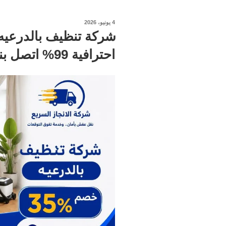
نُشر
4 يونيو، 2026
في
احترافية 99% اتصل بنا الان