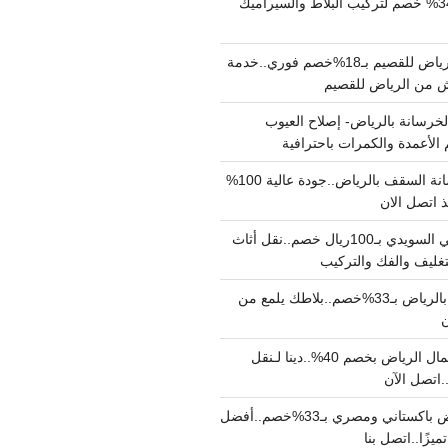
مبلط بالرياض بـ34% خصم لتركيب البلاط والسيراميك
نقل عفش من الرياض للقصيم بـ18%خصم فوري..خدمة
خرسانة بالرياض- إصلاح العيوب
 الأعمدة والكمرات باحترافية
مقاول صب خرسانة السقف بالرياض..جودة عالية 100%
 اتصل الان
دينا نقل عفش حي السويدي بـ100ريال خصم..نقل أثاث
غليف والفك والتركيب
شركة جلي بلاط بالرياض بـ33%خصم..بلاطك يلمع من
ن
دينا نقل عفش شمال الرياض بخصم 40%..دينا لـنقل
نقل عفش بالرياض باكستاني ومصري بـ33%خصم..أفضل
يزًا..اتصل بنا