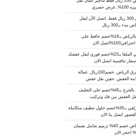
نقل عفش بالرياض 200 ريال فقط لتاجير عمال نقل
 حصري
نقل اثاث بالرياض 300 ريال فقط..اتصل الآن لنقل
ء بـ300 ريال
ونيت نقل عفش بالرياض بـ18%خصم حافظ على
1%اتصل الان
دينا نقل عفش حي الملقا بـ23%خصم فوري لنقل عفشك
سعار تنافسية اتصل الان
دينا نقل عفش شرق الرياض..خصم100ريال..عمالة
امة العفش..حقين نقل عفش
شركة نقل عفش بالخرج بـ45%خصم على التغليف
 نقل العفش من فك وتركيب
شركة تنظيف بالزلفي بـ35%خصم حلول تنظيف متكاملة
لقصور اتصل بنا الان
مقاول ترميم الرياض خصم 40% ترميم شامل بضمان