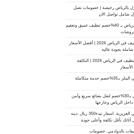
ل بالرياض رخيصة | خصومات تصل
غسيل فرشات بالرياض بـ 40%خصم تنظيف عميق وتعقيم
فروشات
ارخص شركة تنظيف في الرياض 2026 | أفضل الأسعار
املة بجودة عالية
اسعار شركات التنظيف في الرياض 2026 | التكلفة
الأسعار
دينا نقل عفش حي الملز بـ35%خصم خدمة متكاملة
نقل بضائع الرياض بـ30%خصم لنقل بضائع سريع وآمن
دينا نقل عفش حي العزيزية..اسعار تبدء350 ريال..دينه
أثاثك بأقل تكلفة وأعلى جودة
فات بالدوادمي..خصومات