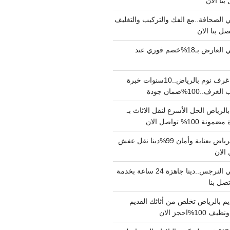
الصحافة..مع الفك والتركيب والتغليف
دينا نقل عفش حي العارض بـ18%خصم فوري عند
نجار فك وتركيب غرف نوم بالرياض..10سنوات خبرة
100%ضمان جودة
لرياض الحل الأسرع لنقل الاثاث بـ
دينا نقل عفش بالرياض بعناية وأمان 99%دينا نقل عفش
دينا نقل عفش حي النرجس..دينا جاهزة 24 ساعة بخدمة
م بالرياض تخلص من أثاثك القديم
%احجز الان