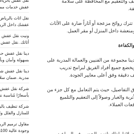
نظيف والتعقيم مع المحافظة على سلامة
عفش خدمات مميزه 100%..عرض
فة.
تترك روائح مزعجة أو آثاراً ضارة على الأثاث
عفشك داخل الرياض تبد
منعشة داخل المنزل أو مقر العمل.
أثاثك..نقل عفش احترافي00
الكفاءة
ينا مجموعة من الفنيين والعمالة المدربة على
بسهولة وأمان وبأ
يخضع جميع أفراد الفريق لبرامج تدريب
دقيقة وفق أعلى معايير الجودة.
مدربة..ضمان سل
ق التفاصيل، حيث يتم التعامل مع كل جزء من
بأسعارًا مُناسبة
أتربة والغبار وصولاً إلى التعقيم والتلميع
عات العملاء.
للمنازل والفلل وا
وجودة عالية 100% احجز الان
لائنا، لذلك نلتزم بالحضور في المواعيد