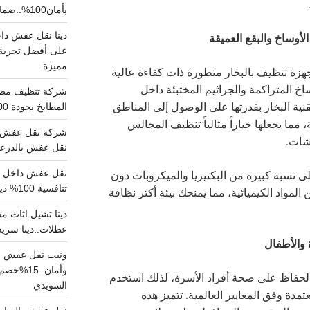
بأمان100%..ضمان سلامتك وراحتك
الأوساخ والبقع العميقة
على أفضل تجربة 
مميزة
زة تنظيف بالبخار متطورة ذات كفاءة عالية
ساخ المتراكمة والجراثيم المختبئة داخل
قنية البخار بقدرتها على الوصول إلى المناطق
المطابخ بجودة 100% اتصل الان
 مما يجعلها خياراً مثالياً تنظيف المجالس
شركة نقل عفش ب
شات.
نقل عفش بالدرعية بـ100ريال خصم على خدما
ى نسبة كبيرة من البكتيريا والميكروبات دون
تنافسية 100% دينا نقل عفش داخل الرياض
لمواد الكيميائية، مما يمنحك بيئة أكثر نظافة
عطلات..دينا سريع
والأطفال
ونيت نقل عفش ح
وأمان..
لحفاظ على صحة أفراد الأسرة، لذلك استخدم
السويدي
دة وفق المعايير العالمية. تتميز هذه