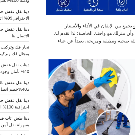
وآمنة 100%اتصل بنا الان
دينا نقل عفش حي 
الاحترافي99% اتصل بنا الان
تجمع بين الإتقان في الأداء والأسعار
وأن منزلك هو واحتك الخاصة؛ لذا نقدم لك
الاتصال بنا
ئة صحية ونظيفة ومريحة، بعيداً عن عناء
بمجال فك وتركيب الغرف..
دينات نقل عفش با
40% بأمان وجودة مضمونة 100% تواصل الان
بـ40%خصم اتصل الان
احترافية 100% اتصل بنا
دينا طش اثاث قدي
بسهولة نقل آمن ونظيف 100