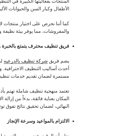
المنتجات بفعاليتها الكبيرة في الت
الأطفال وكبار السن والحيوانات الألي
كما أننا نحرص على اختيار منتجات لا 
والمفروشات، مما يوفر بيئة نظيفة و
فريق تنظيف محترف يتمتع بالخبرة و
يضم فريق
شركة تنظيف بالدرعيه
لد
أحدث أساليب التنظيف الاحترافية. و
مستمرة لضمان تقديم خدمات تنظيف 
تعتمد منهجية تنظيف شاملة تهتم بأد
المكان بعناية فائقة، بدءاً من إزالة ال
النهائي، لضمان تحقيق نتائج تفوق توق
الالتزام بالمواعيد وسرعة الإنجاز
نعلم أن الوقت عنصر مهم بالنسبة لعم