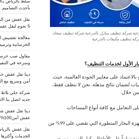
بأحدث التصاميم
5 نجوم لنقل عفش من الرياض للقصيم
عية,شركة تنظيف منازل بالدرعية,شركة تنظيف سجاد
معالجة تعشيش ال
ركة تنظيف مكيفات بالدرعية
الخرسانية وترميم
يار الأول لخدمات التنظيف
؟
وسرعة في التنفيذ
بالاعتماد على معايير الجودة العالمية، حيث
آمن وسريع مع الت
نيات لضمان نتائج مذهلة. نحن لا ننظف فقط،
من خلال:
جديد اتصل بنا الا
 التعامل مع كافة أنواع المساحات
عفش آمن100%..اتصل الآن
تقنيات التنظيف العميق: استخدام أجهزة البخار المتطورة التي تقضي على 99% من
الخدمات وأكثرها تم
آمنة تماماً على الأطفال، كبار السن، ومرضى