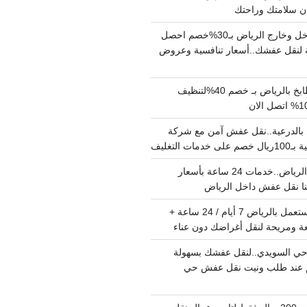
دينا نقل عفش داخل وخارج الرياض بـ30%خصم احصل
لنقل عفشك..أسعار تنافسية وعروض
شركة تنظيف مطابخ بالرياض بـ خصم 40%لتنظيف
الدرعية..نقل عفش آمن مع شركة
ت التغليف
نقل عفش داخل الرياض..خدمات 24 ساعة بأسعار
دينا تشيل اثاث مستعمل بالرياض 7 أيام / 24 ساعة +
ة ومريحة لنقل أغراضك دون عناء
ي السويدي..لنقل عفشك بسهولة
15%خصم عند طلب ونيت نقل عفش حي