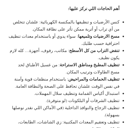
أهم الحاجات اللي نركز عليها:
كنس الأرضيات و تنظيفها بالمكنسة الكهربائية: علشان تتخلص
من أي تراب أو أتربة ممكن تأثر على نظافة المكان.
مسح الارضيات وتلميعها
: سواء يدوي أو باستخدام معدات تنظيف
احترافية حسب طلبك.
تنفض التراب من كل الأسطح
: مكاتب، رفوف، أجهزة… كله لازم
يكون نظيف.
تنظيف المطبخ ومناطق الاستراحة
: من غسيل الأطباق لحد
مسح الطاولات وترتيب المكان.
تنظيف الحمامات والمراحيض
: باستخدام منظفات قوية وآمنة
في نفس الوقت علشان تحافظ على الصحة والنظافة العامة.
استبدال أكياس القمامة وتنظيف سلال المهملات.
تنظيف الشرفات أو البلكونات (لو متوفرة).
تنظيف الزجاج والنوافذ الداخلية (في الأماكن اللي نقدر نوصلها
بسهولة).
تنظيف وتعقيم المعدات المكتبية: زي الشاشات، الطابعات،