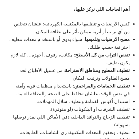
أهم الحاجات اللي نركز عليها:
كنس الأرضيات و تنظيفها بالمكنسة الكهربائية: علشان تتخلص
من أي تراب أو أتربة ممكن تأثر على نظافة المكان.
مسح الارضيات وتلميعها
: سواء يدوي أو باستخدام معدات تنظيف
احترافية حسب طلبك.
تنفض التراب من كل الأسطح
: مكاتب، رفوف، أجهزة… كله لازم
يكون نظيف.
تنظيف المطبخ ومناطق الاستراحة
: من غسيل الأطباق لحد
مسح الطاولات وترتيب المكان.
تنظيف الحمامات والمراحيض
: باستخدام منظفات قوية وآمنة
في نفس الوقت علشان تحافظ على الصحة والنظافة العامة.
استبدال أكياس القمامة وتنظيف سلال المهملات.
تنظيف الشرفات أو البلكونات (لو متوفرة).
تنظيف الزجاج والنوافذ الداخلية (في الأماكن اللي نقدر نوصلها
بسهولة).
تنظيف وتعقيم المعدات المكتبية: زي الشاشات، الطابعات،