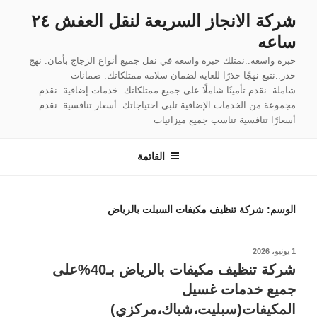
لتجاوز
شركة الانجاز السريعة لنقل العفش ٢٤
لى
ساعه
لمحتوى
خبرة واسعة..نمتلك خبرة واسعة في نقل جميع أنواع الزجاج بأمان. نهج
حذر..نتبع نهجًا حذرًا للغاية لضمان سلامة ممتلكاتك. ضمانات
شاملة..نقدم تأمينًا شاملًا على جميع ممتلكاتك. خدمات إضافية..نقدم
مجموعة من الخدمات الإضافية تلبي احتياجاتك. أسعار تنافسية..نقدم
أسعارًا تنافسية تناسب جميع ميزانيات
القائمة
الوسم:
شركة تنظيف مكيفات السبلت بالرياض
نُشر
1 يونيو، 2026
في
شركة تنظيف مكيفات بالرياض بـ40%على
جميع خدمات غسيل
المكيفات(سبليت،شباك،مركزي)