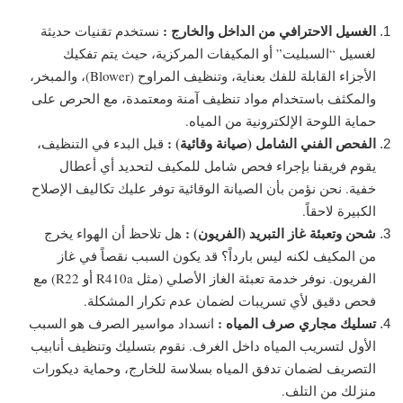
الغسيل الاحترافي من الداخل والخارج :
نستخدم تقنيات حديثة
لغسيل “السبليت” أو المكيفات المركزية، حيث يتم تفكيك
الأجزاء القابلة للفك بعناية، وتنظيف المراوح (Blower)، والمبخر،
والمكثف باستخدام مواد تنظيف آمنة ومعتمدة، مع الحرص على
حماية اللوحة الإلكترونية من المياه.
الفحص الفني الشامل (صيانة وقائية) :
قبل البدء في التنظيف،
يقوم فريقنا بإجراء فحص شامل للمكيف لتحديد أي أعطال
خفية. نحن نؤمن بأن الصيانة الوقائية توفر عليك تكاليف الإصلاح
الكبيرة لاحقاً.
شحن وتعبئة غاز التبريد (الفريون) :
هل تلاحظ أن الهواء يخرج
من المكيف لكنه ليس بارداً؟ قد يكون السبب نقصاً في غاز
الفريون. نوفر خدمة تعبئة الغاز الأصلي (مثل R410a أو R22) مع
فحص دقيق لأي تسريبات لضمان عدم تكرار المشكلة.
تسليك مجاري صرف المياه :
انسداد مواسير الصرف هو السبب
الأول لتسريب المياه داخل الغرف. نقوم بتسليك وتنظيف أنابيب
التصريف لضمان تدفق المياه بسلاسة للخارج، وحماية ديكورات
منزلك من التلف.