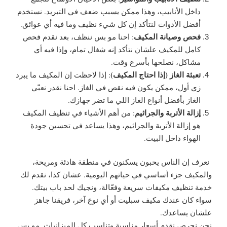
داخل الأنابيب، وهذا ممكن يسبب ضعف في التبريد. نستخدم
أفضل الأدوات لنتأكد إن كل شيء نظيف وما فيه أي عوائق.
فحص وصيانة المكيف
:
احنا مو بس ننظف، بعد نقدم فحص
كامل للمكيف علشان نتأكد إنه شغال تمام، وإذا فيه أي
مشاكل، نصلحها بأسرع وقت.
تعبئة الغاز (إذا احتاج المكيف)
:
إذا لاحظت إن المكيف ما يبرد
زي أول، ممكن يكون فيه نقص في الغاز. احنا نقدر نعبّي
الغاز بأفضل أنواع الغاز اللي ما تضر جهازك.
إزالة الأتربة والجراثيم
:
من أهم الأشياء في تنظيف المكيف
هو إزالة الأتربة والجراثيم، وهذا يساعد في تحسين جودة
الهواء داخل البيت.
نعرف إن الناس يحبون يسكنون في منطقة هادئة ومريحة،
والمكيف جزء أساسي في حياتهم اليومية. عشان كذا، نقدم لك
خدمة تنظيف مكيفات سريعة وفعّالة، ونجيك لحد باب بيتك.
سواء كان عندك مكيف سبليت أو أي نوع آخر، فريقنا جاهز
علشان يساعدك.
نحن نحرص نقدم أسعار مناسبة وتناسب كل الميزانيات. مو بس