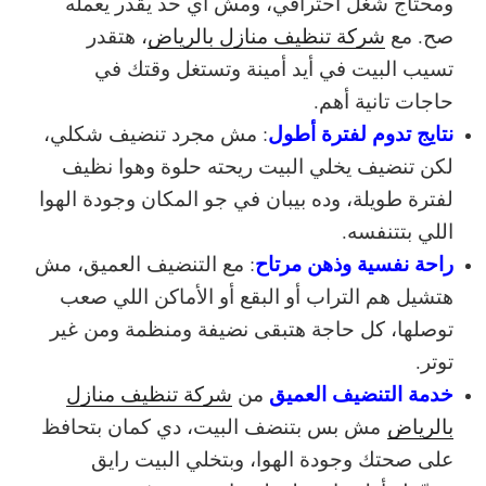
ومحتاج شغل احترافي، ومش أي حد يقدر يعمله
صح. مع
شركة تنظيف منازل بالرياض
، هتقدر
تسيب البيت في أيد أمينة وتستغل وقتك في
حاجات تانية أهم.
نتايج تدوم لفترة أطول
: مش مجرد تنضيف شكلي،
لكن تنضيف يخلي البيت ريحته حلوة وهوا نظيف
لفترة طويلة، وده بيبان في جو المكان وجودة الهوا
اللي بتتنفسه.
راحة نفسية وذهن مرتاح
: مع التنضيف العميق، مش
هتشيل هم التراب أو البقع أو الأماكن اللي صعب
توصلها، كل حاجة هتبقى نضيفة ومنظمة ومن غير
توتر.
خدمة التنضيف العميق
من
شركة تنظيف منازل
بالرياض
مش بس بتنضف البيت، دي كمان بتحافظ
على صحتك وجودة الهوا، وبتخلي البيت رايق