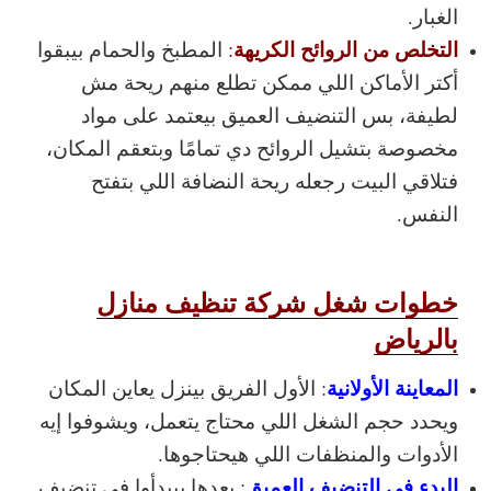
الغبار.
التخلص من الروائح الكريهة
:
المطبخ والحمام بيبقوا
أكتر الأماكن اللي ممكن تطلع منهم ريحة مش
لطيفة، بس التنضيف العميق بيعتمد على مواد
مخصوصة بتشيل الروائح دي تمامًا وبتعقم المكان،
فتلاقي البيت رجعله ريحة النضافة اللي بتفتح
النفس.
خطوات شغل شركة تنظيف منازل
بالرياض
المعاينة الأولانية
: الأول الفريق بينزل يعاين المكان
ويحدد حجم الشغل اللي محتاج يتعمل، ويشوفوا إيه
الأدوات والمنظفات اللي هيحتاجوها.
البدء في التنضيف العميق
: بعدها بيبدأوا في تنضيف