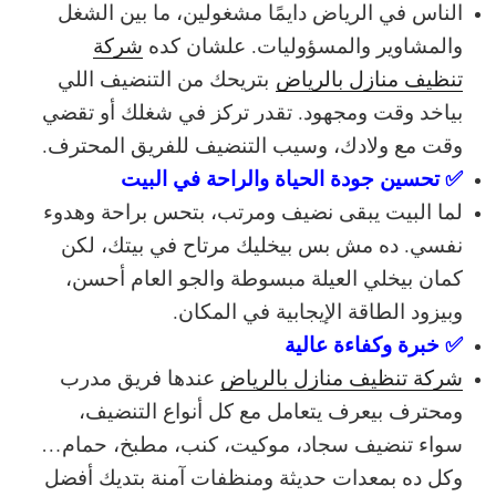
الناس في الرياض دايمًا مشغولين، ما بين الشغل
والمشاوير والمسؤوليات. علشان كده
شركة
تنظيف منازل بالرياض
بتريحك من التنضيف اللي
بياخد وقت ومجهود. تقدر تركز في شغلك أو تقضي
وقت مع ولادك، وسيب التنضيف للفريق المحترف.
✅ تحسين جودة الحياة والراحة في البيت
لما البيت يبقى نضيف ومرتب، بتحس براحة وهدوء
نفسي. ده مش بس بيخليك مرتاح في بيتك، لكن
كمان بيخلي العيلة مبسوطة والجو العام أحسن،
وبيزود الطاقة الإيجابية في المكان.
✅ خبرة وكفاءة عالية
شركة تنظيف منازل بالرياض
عندها فريق مدرب
ومحترف بيعرف يتعامل مع كل أنواع التنضيف،
سواء تنضيف سجاد، موكيت، كنب، مطبخ، حمام…
وكل ده بمعدات حديثة ومنظفات آمنة بتديك أفضل