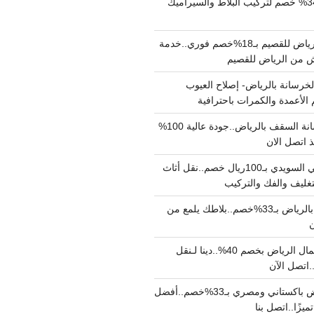
مبلط بالرياض بـ34% خصم لتركيب البلاط والسيراميك
نقل عفش من الرياض للقصيم بـ18%خصم فوري..خدمة
خرسانة بالرياض- إصلاح العيوب
 الأعمدة والكمرات باحترافية
مقاول صب خرسانة السقف بالرياض..جودة عالية 100%
 اتصل الان
دينا نقل عفش حي السويدي بـ100ريال خصم..نقل أثاث
غليف والفك والتركيب
شركة جلي بلاط بالرياض بـ33%خصم..بلاطك يلمع من
ن
دينا نقل عفش شمال الرياض بخصم 40%..دينا لـنقل
نقل عفش بالرياض باكستاني ومصري بـ33%خصم..أفضل
يزًا..اتصل بنا