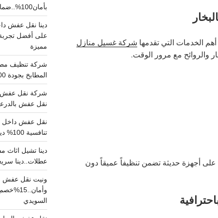
بأمان100%..ضمان سلامتك وراحتك
لبخار
على أفضل تجربة 
هم الخدمات التي تقدمها
شركة غسيل منازل
مميزة
ر والروائح مع مرور الوقت.
المطابخ بجودة 100% اتصل الان
شركة نقل عفش ب
نقل عفش بالدرعية بـ100ريال خصم على خدما
تنافسية 100% دينا نقل عفش داخل الرياض
عطلات..دينا سريع
على أجهزة حديثة تضمن تنظيفاً عميقاً دون
ونيت نقل عفش ح
وأمان..
حترافية
السويدي