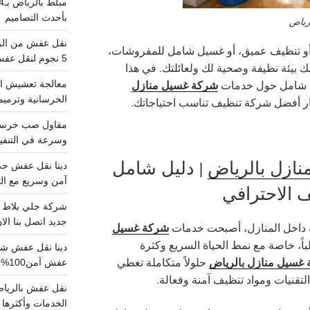
بأحدث التصاميم
رياض
و تنظيف عميق، أو غسيل شامل للمفروشات،
5 نجوم لنقل عفش من الرياض للقصيم
ك بيئة نظيفة وصحية لك ولعائلتك. في هذا
شركة غسيل منازل
ل شامل حول خدمات
معالجة تعشيش ال
الخرسانية وترميم
ار أفضل شركة تنظيف تناسب احتياجاتك.
وسرعة في التنفيذ
ازل بالرياض
| دليل شامل
آمن وسريع مع الت
 الاحترافي
جديد اتصل بنا الا
شركة غسيل
حة داخل المنازل، أصبحت خدمات
ً، خاصة مع نمط الحياة السريع وكثرة
غسيل منازل بالرياض
حلولاً متكاملة تغطي
عفش آمن100%..اتصل الآن
لتقنيات ومواد تنظيف آمنة وفعالة.
الخدمات وأكثرها تم