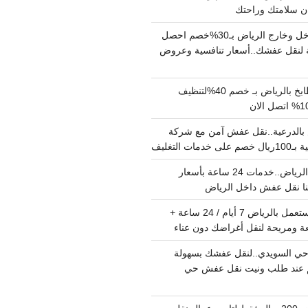
دينا نقل عفش داخل وخارج الرياض بـ30%خصم احصل
لنقل عفشك..أسعار تنافسية وعروض
شركة تنظيف مطابخ بالرياض بـ خصم 40%لتنظيف
الدرعية..نقل عفش آمن مع شركة
ت التغليف
نقل عفش داخل الرياض..خدمات 24 ساعة بأسعار
دينا تشيل اثاث مستعمل بالرياض 7 أيام / 24 ساعة +
ة ومريحة لنقل أغراضك دون عناء
ي السويدي..لنقل عفشك بسهولة
15%خصم عند طلب ونيت نقل عفش حي