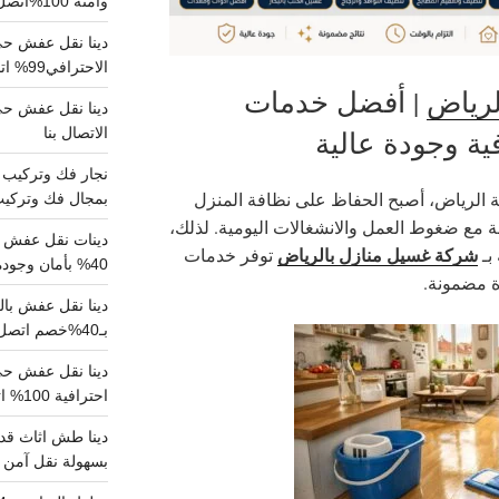
وآمنة 100%اتصل بنا الان
دينا نقل عفش حي 
الاحترافي99% اتصل بنا الان
لرياض
| أفضل خدمات
الاتصال بنا
ية وجودة عالية
 الرياض، أصبح الحفاظ على نظافة المنزل
بمجال فك وتركيب الغرف..
اصة مع ضغوط العمل والانشغالات اليومية. لذلك،
دينات نقل عفش با
شركة غسيل منازل بالرياض
بـ
توفر خدمات
40% بأمان وجودة مضمونة 100% تواصل الان
ة مضمونة.
بـ40%خصم اتصل الان
احترافية 100% اتصل بنا
دينا طش اثاث قدي
بسهولة نقل آمن ونظيف 100