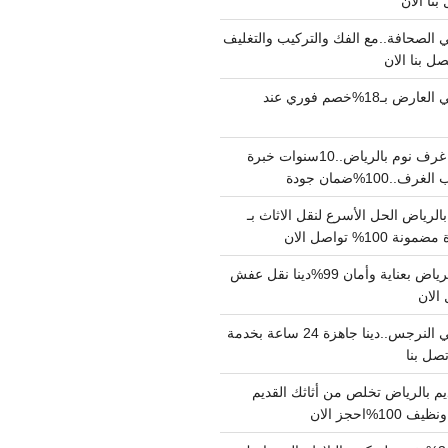
الصحافة..مع الفك والتركيب والتغليف
دينا نقل عفش حي العارض بـ18%خصم فوري عند
نجار فك وتركيب غرف نوم بالرياض..10سنوات خبرة
100%ضمان جودة
لرياض الحل الأسرع لنقل الاثاث بـ
دينا نقل عفش بالرياض بعناية وأمان 99%دينا نقل عفش
دينا نقل عفش حي النرجس..دينا جاهزة 24 ساعة بخدمة
م بالرياض تخلص من أثاثك القديم
%احجز الان