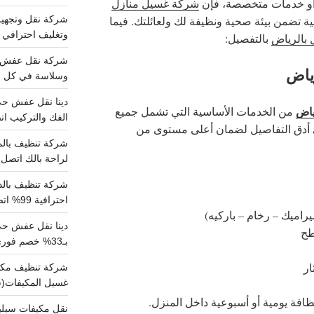
أو خدمات متخصصة، فإن
شركة غسيل منازل
ية تضمن بيئة صحية ونظيفة لك ولعائلتك. فيما
وتغليف احترافي 
بالرياض
بالتفصيل:
ياض
وسلاسة في كل خط
ياض
من الخدمات الأساسية التي تشمل جميع
الفك والتركيب اتص
ى أدق التفاصيل لضمان أعلى مستوى من
لراحة بالك اتصل ب
احترافية 99% اتصل بنا الان
راميك – رخام – باركيه)
دينا نقل عفش ح
سطح
بـ33% خصم فوري
ار
غسيل المكيفات(
ظافة يومية أو أسبوعية داخل المنزل.