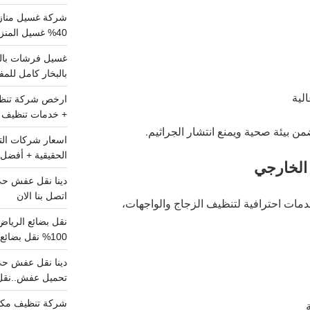
شركة غسيل مناز
40% غسيل المنزل شامل تواصل الان
بالبخار كامل للم
لية
+ خدمات تنظيف ش
ن بيئة صحية ويمنع انتشار الجراثيم.
الحقيقية + أفضل 
الخارجي
اتصل بنا الان
مات احترافية لتنظيف الزجاج والواجهات،
100% نقل بضائع داخل الرياض وخارجها
تحميل عفش..نقل 
شركة تنظيف مكي