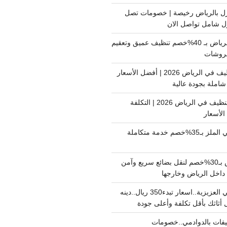
ل بالرياض رخيصة | خصومات تصل
غسيل فرشات بالرياض بـ 40%خصم تنظيف عميق وتعقيم
فروشات
ارخص شركة تنظيف في الرياض 2026 | أفضل الأسعار
املة بجودة عالية
اسعار شركات التنظيف في الرياض 2026 | التكلفة
الأسعار
دينا نقل عفش حي الملز بـ35%خصم خدمة متكاملة
نقل بضائع الرياض بـ30%خصم لنقل بضائع سريع وآمن
دينا نقل عفش حي العزيزية..اسعار تبدء350 ريال..دينه
أثاثك بأقل تكلفة وأعلى جودة
فات بالدوادمي..خصومات