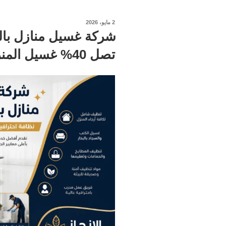
نُشر
2 مايو، 2026
في
شركة غسيل منازل با
تصل 40% غسيل المنزل شامل تواصل الان