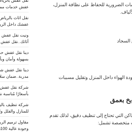
ت الضرورية للحفاظ على نظافة المنزل،
عفش خدمات مميزه 100%..عرض
ألياف.
عفشك داخل الرياض تبد
 السجاد
أثاثك..نقل عفش احترافي00
بسهولة وأمان وبأ
مدربة..ضمان سل
ة الهواء داخل المنزل وتقليل مسببات
بأسعارًا مُناسبة
خ بعمق
للمنازل والفلل وا
ماكن التي تحتاج إلى تنظيف دقيق، لذلك تقدم
متخصصة تشمل:
وجودة عالية 100% احجز الان