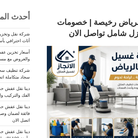
أحدث المق
لرياض رخيصة | خصومات
أثاث احترافي بأس
والعروض مع مستودعات آمن
سجاد متكاملة اتصل
الفك والتركيب وا
فائقة لضمان وصو
اتصل الان
دينا نقل عفش حي