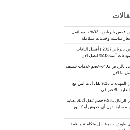
الات
شركة نقل وتخزين عفش بالرياض بـ33% خصم لنقل
عار مناسبة وخدمات متكاملة
أسعار تخزين عفش بالرياض2027 | أفضل الباقات
ة100% اتصل الان
شركة تنظيف سجاد بالرياض بـ40%خصم خدمات تنظيف
 بنا الان
دينا نقل عفش حي المهدية بـ 15% نقل أثاث آمن مع
لتغليف الاحترافي
دينا نقل عفش حي الرمال بـ33%خصم نُنقل أثاثك بعناية
له سليمًا دون أي خدوش أو كسور
 طويق..خدمة نقل متكاملة منظمة