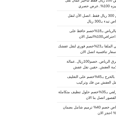
نقل عفش بالرياض 200 ريال فقط لتاجير عمال نقل
 حصري
نقل اثاث بالرياض 300 ريال فقط..اتصل الآن لنقل
ء بـ300 ريال
ونيت نقل عفش بالرياض بـ18%خصم حافظ على
1%اتصل الان
دينا نقل عفش حي الملقا بـ23%خصم فوري لنقل عفشك
سعار تنافسية اتصل الان
دينا نقل عفش شرق الرياض..خصم100ريال..عمالة
امة العفش..حقين نقل عفش
شركة نقل عفش بالخرج بـ45%خصم على التغليف
 نقل العفش من فك وتركيب
شركة تنظيف بالزلفي بـ35%خصم حلول تنظيف متكاملة
لقصور اتصل بنا الان
مقاول ترميم الرياض خصم 40% ترميم شامل بضمان