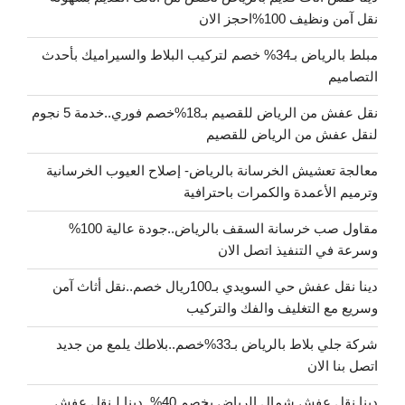
نقل آمن ونظيف 100%احجز الان
مبلط بالرياض بـ34% خصم لتركيب البلاط والسيراميك بأحدث
التصاميم
نقل عفش من الرياض للقصيم بـ18%خصم فوري..خدمة 5 نجوم
لنقل عفش من الرياض للقصيم
معالجة تعشيش الخرسانة بالرياض- إصلاح العيوب الخرسانية
وترميم الأعمدة والكمرات باحترافية
مقاول صب خرسانة السقف بالرياض..جودة عالية 100%
وسرعة في التنفيذ اتصل الان
دينا نقل عفش حي السويدي بـ100ريال خصم..نقل أثاث آمن
وسريع مع التغليف والفك والتركيب
شركة جلي بلاط بالرياض بـ33%خصم..بلاطك يلمع من جديد
اتصل بنا الان
دينا نقل عفش شمال الرياض بخصم 40%..دينا لـنقل عفش