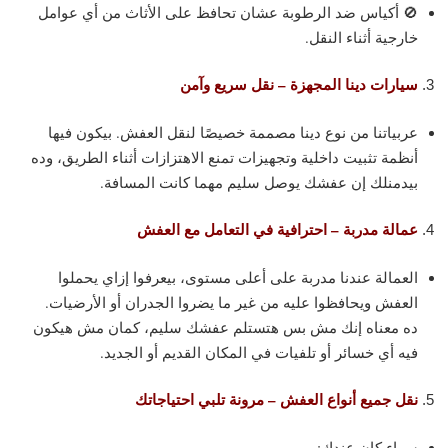
🚫 أكياس ضد الرطوبة عشان تحافظ على الأثاث من أي عوامل
خارجية أثناء النقل.
سيارات دينا المجهزة – نقل سريع وآمن
عربياتنا من نوع دينا مصممة خصيصًا لنقل العفش. بيكون فيها
أنظمة تثبيت داخلية وتجهيزات تمنع الاهتزازات أثناء الطريق، وده
بيدمنلك إن عفشك يوصل سليم مهما كانت المسافة.
عمالة مدربة – احترافية في التعامل مع العفش
العمالة عندنا مدربة على أعلى مستوى، بيعرفوا إزاي يحملوا
العفش ويحافظوا عليه من غير ما يضروا الجدران أو الأرضيات.
ده معناه إنك مش بس هتستلم عفشك سليم، كمان مش هيكون
فيه أي خسائر أو تلفيات في المكان القديم أو الجديد.
نقل جميع أنواع العفش – مرونة تلبي احتياجاتك
سواء كان عندك: