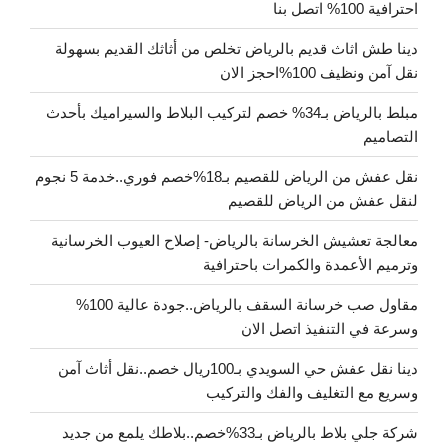
احترافية 100% اتصل بنا
دينا طش اثاث قديم بالرياض تخلص من أثاثك القديم بسهولة
نقل آمن ونظيف 100%احجز الان
مبلط بالرياض بـ34% خصم لتركيب البلاط والسيراميك بأحدث
التصاميم
نقل عفش من الرياض للقصيم بـ18%خصم فوري..خدمة 5 نجوم
لنقل عفش من الرياض للقصيم
معالجة تعشيش الخرسانة بالرياض- إصلاح العيوب الخرسانية
وترميم الأعمدة والكمرات باحترافية
مقاول صب خرسانة السقف بالرياض..جودة عالية 100%
وسرعة في التنفيذ اتصل الان
دينا نقل عفش حي السويدي بـ100ريال خصم..نقل أثاث آمن
وسريع مع التغليف والفك والتركيب
شركة جلي بلاط بالرياض بـ33%خصم..بلاطك يلمع من جديد