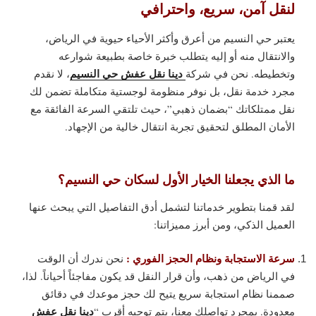
لنقل آمن، سريع، واحترافي
يعتبر حي النسيم من أعرق وأكثر الأحياء حيوية في الرياض،
والانتقال منه أو إليه يتطلب خبرة خاصة بطبيعة شوارعه
دينا نقل عفش حي النسيم
وتخطيطه. نحن في شركة
، لا نقدم
مجرد خدمة نقل، بل نوفر منظومة لوجستية متكاملة تضمن لك
نقل ممتلكاتك “بضمان ذهبي”، حيث تلتقي السرعة الفائقة مع
الأمان المطلق لتحقيق تجربة انتقال خالية من الإجهاد.
ما الذي يجعلنا الخيار الأول لسكان حي النسيم؟
لقد قمنا بتطوير خدماتنا لتشمل أدق التفاصيل التي يبحث عنها
العميل الذكي، ومن أبرز مميزاتنا:
سرعة الاستجابة ونظام الحجز الفوري :
نحن ندرك أن الوقت
في الرياض من ذهب، وأن قرار النقل قد يكون مفاجئاً أحياناً. لذا،
صممنا نظام استجابة سريع يتيح لك حجز موعدك في دقائق
دينا نقل عفش
معدودة. بمجرد تواصلك معنا، يتم توجيه أقرب “