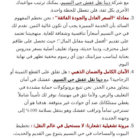
مع شركة
دينا نقل عفش حي النسيم
، يمكنك ترتيب مواعيدك
الأخرى بكل ثقة، فلن تتعطل للحظة واحدة.
معادلة “السعر العادل والجودة الفائقة” :
نحن نحطم المفهوم
السائد بأن الخدمة المميزة يجب أن تكون غالية الثمن. نقدم لك
في حي النسيم أسعاراً تنافسية وشفافة للغاية. منهجيتنا تعتمد
على تقديم “أفضل قيمة مقابل المال”؛ حيث تحصل على طاقم
عمل محترف، ودينا حديثة، ومواد تغليف أصلية بسعر مدروس
بعناية ليناسب ميزانيتك دون أي رسوم مخفية تظهر في نهاية
اليوم.
الأمان الكامل والضمان الذهبي :
هل تقلق على القطع الثمينة أو
دينا نقل عفش حي النسيم
الزجاجية؟ مع
، عفشك في أمان
يتجاوز مجرد الحذر. نحن نتبع بروتوكولات حماية مشددة في
التغليف والرص، ولأننا نثق في مهنيتنا، نوفر لك تأميناً شاملاً
يغطي ممتلكاتك ضد أي حوادث غير متوقعة. هدفنا هو أن
تسترخي تماماً وتراقب عفشك وهو ينتقل بسلامة 100% إلى
وجهته الجديدة.
مرونة تشغيلية (شعارنا: لا مستحيل في عالم النقل) :
تخطيط
البيوت والمساحات في حي النسيم يتنوع بين القديم والحديث،