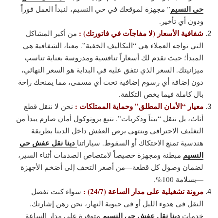
حي النسيم
” مجهزة لموقعك في حي النسيم، لنبدأ العمل فوراً
ودون أي تأخير.
شفافية الأسعار (لا مفاجآت في فاتورتك) :
من أكبر المشاكل
التي تواجه العملاء هي “التكاليف الخفية”. معنا، الشفافية هي
المبدأ؛ حيث نقدم لك أسعاراً تنافسية ومدروسة بعناية تناسب
ميزانيتك. السعر الذي نتفق عليه في البداية هو السعر النهائي،
دون إضافة أي رسوم إضافية تحت أي مسمى، مما يمنحك راحة
بال كاملة فيما يخص التكلفة.
معيار “الأمان المطلق” وحماية الممتلكات :
نحن لا ننقل قطع
أثاث، بل ننقل “بيتاً وذكريات”. نتبع بروتوكول أمان صارم يبدأ من
التغليف الاحترافي وينتهي برص العفش داخل الدينا بطريقة
دينا نقل عفش حي
هندسية تمنع الاحتكاك أو السقوط. سياراتنا
النسيم
مبطنة ومجهزة خصيصاً لامتصاص الصدمات أثناء السير،
لضمان وصول كل قطعة—من أصغر التحف إلى أضخم الأجهزة
—بسلامة 100%.
مرونة تشغيلية على مدار الساعة (24/7) :
سواء كنت تفضل
النقل في هدوء الليل أو في حيوية النهار، نحن رهن إشارتك.
دينا نقل عفش حي النسيم
خدمات
متوفرة على مدار الساعة