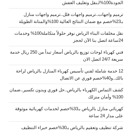
الجودة100%لـنقل وتغليف العفش
ترميم واجهات..ترميم واجهات فلل..ترميم واجهات منازل
بـ23%خصم مع ضمان النتائج العالية 100%والمتانة الطويلة
نقل مخلفات البناء الرياض نوفر حلولاً متكاملة100% وخدمات
24ساعة اتصل بنا الآن لحجز
فني كهرباء لوحات توزيع بالرياض أسعار تبدأ من 250 ريال خدمة
سريعة 24/7 اتصل الان
12 خدمة شاملة لفني تأسيس كهرباء المنازل بالرياض لراحة
بالك..و40%خصم فوري عن الاتصال
كشف التماس الكهرباء بالرياض..حل فوري وبدون تكسير..ضمان
100% وأمان منزلك
كهربائي منازل بالرياض بـ33%خصم لخدمات كهربائية موثوقة
على مدار 24 ساعة
شركة تنظيف وتعقيم بالرياض بـ30%خصم خبراء التنظيف