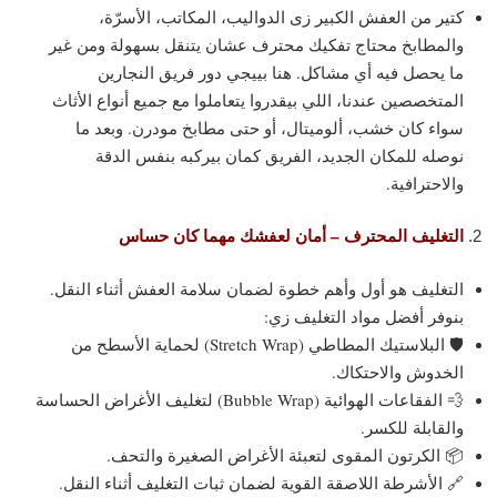
كتير من العفش الكبير زى الدواليب، المكاتب، الأسرّة،
والمطابخ محتاج تفكيك محترف عشان يتنقل بسهولة ومن غير
ما يحصل فيه أي مشاكل. هنا بييجي دور فريق النجارين
المتخصصين عندنا، اللي بيقدروا يتعاملوا مع جميع أنواع الأثاث
سواء كان خشب، ألوميتال، أو حتى مطابخ مودرن. وبعد ما
نوصله للمكان الجديد، الفريق كمان بيركبه بنفس الدقة
والاحترافية.
التغليف المحترف – أمان لعفشك مهما كان حساس
التغليف هو أول وأهم خطوة لضمان سلامة العفش أثناء النقل.
بنوفر أفضل مواد التغليف زي:
🛡️ البلاستيك المطاطي (Stretch Wrap) لحماية الأسطح من
الخدوش والاحتكاك.
💨 الفقاعات الهوائية (Bubble Wrap) لتغليف الأغراض الحساسة
والقابلة للكسر.
📦 الكرتون المقوى لتعبئة الأغراض الصغيرة والتحف.
🔗 الأشرطة اللاصقة القوية لضمان ثبات التغليف أثناء النقل.