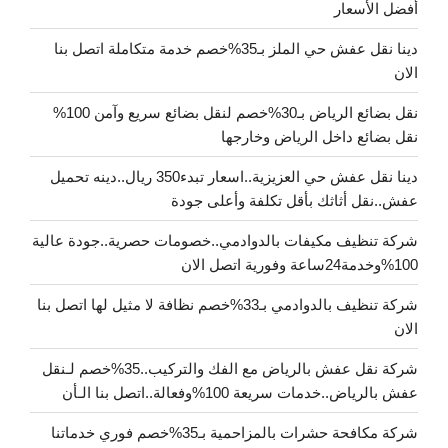
أفضل الأسعار
دينا نقل عفش حي الملز بـ35%خصم خدمة متكاملة اتصل بنا
الان
نقل بضائع الرياض بـ30%خصم لنقل بضائع سريع وآمن 100%
نقل بضائع داخل الرياض وخارجها
دينا نقل عفش حي العزيزية..اسعار تبدء350 ريال..دينه تحميل
عفش..نقل أثاثك بأقل تكلفة وأعلى جودة
شركة تنظيف مكيفات بالدوادمي..خصومات حصرية..جودة عالية
100%وخدمة24ساعة وفورية اتصل الان
شركة تنظيف بالدوادمي بـ33%خصم نظافة لا مثيل لها اتصل بنا
الان
شركة نقل عفش بالرياض مع الفك والتركيب..35%خصم لـنقل
عفش بالرياض..خدمات سريعة 100%وفعالة..اتصل بنا الـأن
شركة مكافحة حشرات بالمزاحمية بـ35%خصم فوري خدماتنا