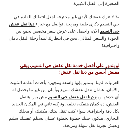
الصغيرة إلى الفلل الكبيرة.
📞 لا تترك عفشك لأيدي غير محترفة!اجعل انتقالك القادم في
دينا نقل عفش
حي النسيم ذكرى طيبة ومريحة. تواصل مع خبراء
حي النسيم
الآن، واحصل على عرض سعر مخصص يجمع بين
الجودة والسعر المثالي.
نحن في انتظارك لنبدأ رحلة النقل بأمان
واحترافية!
لو بتدور على أفضل خدمة نقل عفش حي النسيم، يبقى
مفيش أحسن من دينا نقل عفش!
العربيات لدينا بتتميز بإنها واسعة ومجهزة بأحدث أنظمة التثبيت
والأمان، عشان تنقل عفشك سريع وبأمان من غير ما يحصل له
دينا نقل عفش حي النسيم
أي خدش. ومع
مش بس هننقل
العفش، ده كمان هنفكه، نغلفه، ونركبه تاني في المكان الجديد
بكل دقة واحترافية. سواء كنت تنقل بيتك، مكتبك، أو محلك
التجاري، هنكون جنبك خطوة بخطوة عشان تستلم عفشك سليم
وتعيش تجربة نقل سهلة ومريحة.