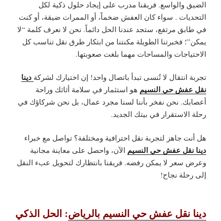
الضيق والواسع. فريقنا مدرب على إيجاد
حلول ذكية لكل
التحديات
. سواء كان العفش ضخماً، أو الممرات ضيقة، أو كنت
في طابق مرتفع، ستجد عندنا الحل دائماً. نحن لا نعرف كلمة “لا
يمكن”؛ فخبرتنا الطويلة مكنتنا من ابتكار طرق نقل تناسب كل
الاحتياجات والمساحات مهما بلغت صعوبتها.
دينا
تجربة انتقال لا تُنسى تبدأ باتصال واحد! إن اختيارك لشركة
نقل عفش حي النسيم
هو استثمار في سلامة أثاثك وراحة
أعصابك. نحن نفخر بأننا لسنا مجرد عمال، بل نحن شركاؤك في
رحلة الاستقرار في بيتك الجديد.
هل أنت جاهز لتجربة نقل احترافية ومختلفة؟ تواصل مع خبراء
دينا نقل عفش حي النسيم
الآن، واحصل على معاينة مجانية
وعرض سعر لا يمكن رفضه. فريقنا بانتظارك لتحويل عبء النقل
إلى رحلة نجاح!
دينا نقل عفش حي النسيم بالرياض
: الحل الذكي