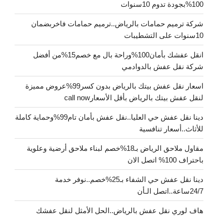
100%بجودة تدوم 10سنوات
شركة ترميم حمامات بالرياض..ترميم حمامات فاخربضمان
10سنوات على التشطيبات
انقل عفشك بأمان100%وراحة بال مع خصم15%من أفضل
شركة نقل عفش بالدوادمي
اسعار نقل عفش بيتك بالرياض بدون كسر99%عروض مميزة
لنقل عفش بيتك بالرياض بأقل الأسعارcall now
دينا نقل عفش حي العليا..نقل عفش بأمان تام99%وحماية كاملة
للأثاث..أسعار تنافسية
مقاول ملاحق الرياض بـ18%خصم لبناء ملاحق أرضية وعلوية
باحتراف 100% اتصل الان
دينا نقل عفش حي الشفاء بـ25%خصم..نوفر خدمة
24/7ساعة..اتصل الـأن
هاف لوري نقل عفش بالرياض..الحل الأمثل لنقل عفشك