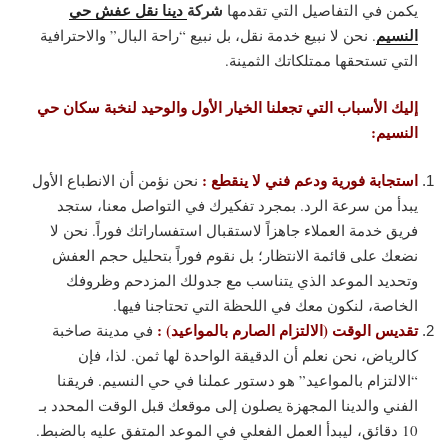
شركة
دينا نقل عفش حي
يكمن في التفاصيل التي تقدمها
النسيم
. نحن لا نبيع خدمة نقل، بل نبيع “راحة البال” والاحترافية
التي تستحقها ممتلكاتك الثمينة.
إليك الأسباب التي تجعلنا الخيار الأول والوحيد لنخبة سكان حي
النسيم:
استجابة فورية ودعم فني لا ينقطع :
نحن نؤمن أن الانطباع الأول
يبدأ من سرعة الرد. بمجرد تفكيرك في التواصل معنا، ستجد
فريق خدمة العملاء جاهزاً لاستقبال استفساراتك فوراً. نحن لا
نضعك على قائمة الانتظار؛ بل نقوم فوراً بتحليل حجم العفش
وتحديد الموعد الذي يتناسب مع جدولك المزدحم وظروفك
الخاصة، لنكون معك في اللحظة التي تحتاجنا فيها.
تقديس الوقت (الالتزام الصارم بالمواعيد) :
في مدينة صاخبة
كالرياض، نحن نعلم أن الدقيقة الواحدة لها ثمن. لذا، فإن
“الالتزام بالمواعيد” هو دستور عملنا في حي النسيم. فريقنا
الفني والدينا المجهزة يصلون إلى موقعك قبل الوقت المحدد بـ
10 دقائق، ليبدأ العمل الفعلي في الموعد المتفق عليه بالضبط.