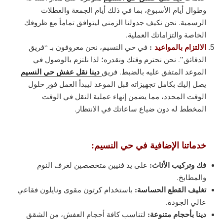
وطوال أيام الأسبوع، بما في ذلك أيام الجمعة والعطلات
الرسمية. نحن نكيف جدولنا الزمني ليتوافق تماماً مع ظروفك
الخاصة والتزاماتك العملية.
الالتزام بالمواعيد
:
في حي النسيم، نحن معروفون بـ “فريق
الدقائق”. نحن نحترم وقتك ونقدره؛ لذا نلتزم بالوصول في
دينا نقل عفش حي النسيم
الموعد المتفق عليه بالضبط. فريق
يصل إليك بكامل تجهيزاته قبل الموعد ليبدأ العمل فور حلول
الوقت المحدد، مما يضمن إنهاء عملية النقل في الوقت
المخطط له دون ضياع ساعاتك في الانتظار.
خدماتنا الإضافية في حي النسيم:
فك وتركيب الأثاث:
على يد فنيين متخصصين لغرف النوم
والمطابخ.
تغليف القطع الحساسة:
باستخدام كرتون مقوى ونايلون فقاعي
عالي الجودة.
دينا بأحجام متنوعة:
لتناسب كافة أحجام العفش، من الشقق