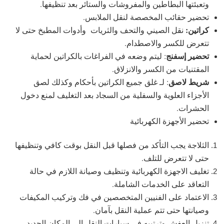
وتعبئتها البطاطين والمفروشات والستائر بعد تنظيفها.
تحضير حقائب المخصصة لنقل الملابس.
كراتين:
نقل الصيني والتحف والثريات وأدوات المطبخ حتى لا
تتعرض للكسر والاصطدام.
تحضير إسفنج
: ليتم وضعه في الفراغات بالكراتين لحماية
المقتنيات من الكسر والانزلاق.
شريط لاصق
: لـ غلق جميع الكراتين بأحكام وكذلك لصق
الأجزاء العلوية والسفلية من السجاد بعد التغليف لمنع دخول
الحشرات.
تحضير الأجهزة الكهربائية
الثلاجة يجب التأكد من فصلها قبل النقل بوقت كافي وتنظيفها
حتى لا تتعرض للتلف.
تغليف الاجهزة الكهربائية وتنظيف وصيانة اللازم في حالة
التعاقد على الخدمات الشاملة.
الاعتماد على الفنيين المتخصصين في فك وتركيب المكيفات
وصيانتها حتى تتم عملية النقل بآمان.
تنزيل العفش وترتيبه في سيارات النقل إلى المكان الجديد