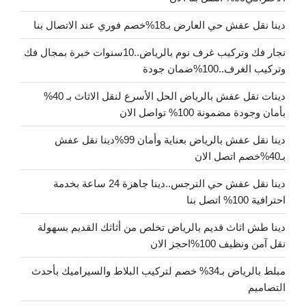
دينا نقل عفش حي العارض بـ18%خصم فوري عند الاتصال بنا
نجار فك وتركيب غرف نوم بالرياض..10سنوات خبرة بمجال فك
وتركيب الغرف..100%ضمان جودة
دينات نقل عفش بالرياض الحل الأسرع لنقل الاثاث بـ 40%
بأمان وجودة مضمونة 100% تواصل الان
دينا نقل عفش بالرياض بعناية وأمان 99%دينا نقل عفش
بـ40%خصم اتصل الان
دينا نقل عفش حي النرجس..دينا جاهزة 24 ساعة بخدمة
احترافية 100% اتصل بنا
دينا طش اثاث قديم بالرياض تخلص من أثاثك القديم بسهولة
نقل آمن ونظيف 100%احجز الان
مبلط بالرياض بـ34% خصم لتركيب البلاط والسيراميك بأحدث
التصاميم