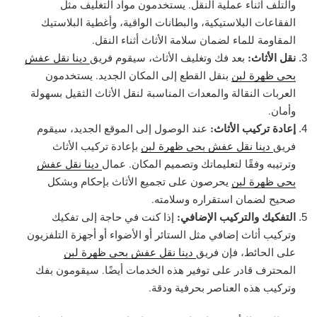
والتلف أثناء عملية النقل. يستخدمون مواد التغليف مثل
الفقاعات البلاستيكية، والبطانات الواقية، وأغطية البلاستيك
المقاومة للماء لضمان سلامة الأثاث أثناء النقل.
نقل الأثاث:
بعد فك وتغليف الأثاث، سيقوم فريق
دينا نقل عفش
بحي ظهرة لبن
بنقل القطع إلى المكان الجديد. يستخدمون
العربات النقالة والمعدات المناسبة لنقل الأثاث الثقيل بسهولة
وأمان.
إعادة تركيب الأثاث:
عند الوصول إلى الموقع الجديد، سيقوم
فريق
دينا نقل عفش بحي ظهرة لبن
بإعادة تركيب الأثاث
وترتيبه وفقًا لتعليماتك وتصميم المكان. عمال
دينا نقل عفش
بحي ظهرة لبن
يحرصون على تجميع الأثاث بإحكام وبشكل
صحيح لضمان استقراره وسلامته.
التفكيك والتركيب الإضافي:
إذا كنت في حاجة إلى تفكيك
وتركيب أثاث إضافي مثل الستائر أو الأضواء أو أجهزة التلفزيون
على الحائط، فإن فريق
دينا نقل عفش بحي ظهرة لبن
المحترف قادر على توفير هذه الخدمات أيضًا. سيقومون بفك
وتركيب هذه العناصر بحرفية ودقة.