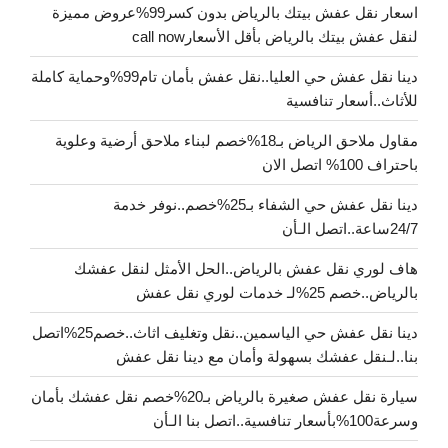
اسعار نقل عفش بيتك بالرياض بدون كسر99%عروض مميزة
لنقل عفش بيتك بالرياض بأقل الأسعارcall now
دينا نقل عفش حي العليا..نقل عفش بأمان تام99%وحماية كاملة
للأثاث..أسعار تنافسية
مقاول ملاحق الرياض بـ18%خصم لبناء ملاحق أرضية وعلوية
باحتراف 100% اتصل الان
دينا نقل عفش حي الشفاء بـ25%خصم..نوفر خدمة
24/7ساعة..اتصل الـأن
هاف لوري نقل عفش بالرياض..الحل الأمثل لنقل عفشك
بالرياض..خصم 25%لـ خدمات لوري نقل عفش
دينا نقل عفش حي الياسمين..نقل وتغليف اثاث..خصم25%اتصل
بنا..لـنقل عفشك بسهولة وأمان مع دينا نقل عفش
سيارة نقل عفش صغيرة بالرياض بـ20%خصم نقل عفشك بأمان
وسرعة100%بأسعار تنافسية..اتصل بنا الـأن