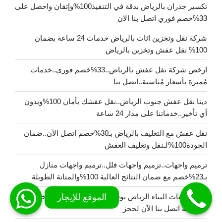
تكسير جدران بالرياض بدقة في التنفيذ100%وإتقان واحصل على
33%خصم فوري اتصل بنا الان
شركة نقل وتخزين اثاث بالرياض خدمات 24 ساعة بضمان
100% نقل عفش وتخزين بالرياض
ارخص شركة نقل عفش بالرياض..33%خصم فورى..خدمات
مُميزة بأسعار مُناسبة..اتصل بنا
دينا نقل عفش جنوب الرياض..نقل عفشك بأمان 100%وبدون
أي تأخير..خدماتنا على مدار 24 ساعة
نقل عفش مع التغليف بالرياض بـ30%خصم اتصل الآن..ضمان
الجودة100%لـنقل وتغليف العفش
ترميم واجهات..ترميم واجهات فلل..ترميم واجهات منازل
بـ23%خصم مع ضمان النتائج العالية 100%والمتانة الطويلة
نقل مخلفات البناء الرياض نوفر حلولاً متكاملة100% وخدمات
24ساعة اتصل بنا الآن لحجز