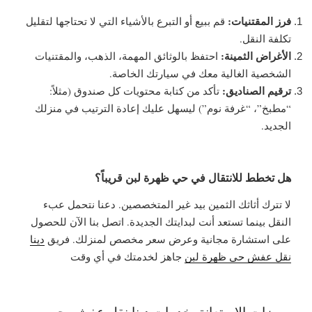
فرز المقتنيات:
قم ببيع أو التبرع بالأشياء التي لا تحتاجها لتقليل
تكلفة النقل.
الأغراض الثمينة:
احتفظ بالوثائق المهمة، الذهب، والمقتنيات
الشخصية الغالية معك في سيارتك الخاصة.
ترقيم الصناديق:
تأكد من كتابة محتويات كل صندوق (مثلاً:
“مطبخ”، “غرفة نوم”) ليسهل عليك إعادة الترتيب في منزلك
الجديد.
هل تخطط للانتقال في حي ظهرة لبن قريباً؟
لا تترك أثاثك الثمين بيد غير المتخصصين. دعنا نتحمل عبء
النقل بينما تستعد أنت لبدايتك الجديدة.
اتصل بنا الآن للحصول
على استشارة مجانية وعرض سعر مخصص لمنزلك. فريق
دينا
نقل عفش حي ظهرة لبن
جاهز لخدمتك في أي وقت
مميزات الاستعانة بخدمات دينا نقل عفش بحي