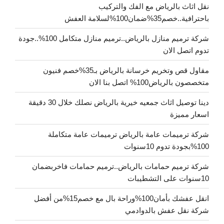
نقل اثاث بالرياض مع الفك والتركيب
باحترافية..خصم35%ضمان100%لسلامة العفش
شركة ترميم منازل بالرياض..ترميم منازل متكامل 100%..جودة
تدوم اتصل الان
مقاول قص وتخريم خرسانة بالرياض بـ35%خصم فنيون
متخصصون بالرياض100% اتصل بنا الان
دينا توصيل اثاث جمعيه خيرية بالرياض نصلك خلال 30 دقيقة
اسعار مميزة
شركة ترميمات عامة بالرياض ترميمات عامة متكاملة
100%بجودة تدوم 10سنوات
شركة ترميم حمامات بالرياض..ترميم حمامات فاخربضمان
10سنوات على التشطيبات
انقل عفشك بأمان100%وراحة بال مع خصم15%من أفضل
شركة نقل عفش بالدوادمي