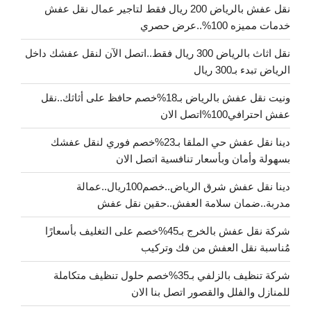
نقل عفش بالرياض 200 ريال فقط لتاجير عمال نقل عفش
خدمات مميزه 100%..عرض حصري
نقل اثاث بالرياض 300 ريال فقط..اتصل الآن لنقل عفشك داخل
الرياض تبدء بـ300 ريال
ونيت نقل عفش بالرياض بـ18%خصم حافظ على أثاثك..نقل
عفش احترافي100%اتصل الان
دينا نقل عفش حي الملقا بـ23%خصم فوري لنقل عفشك
بسهولة وأمان وبأسعار تنافسية اتصل الان
دينا نقل عفش شرق الرياض..خصم100ريال..عمالة
مدربة..ضمان سلامة العفش..حقين نقل عفش
شركة نقل عفش بالخرج بـ45%خصم على التغليف بأسعارًا
مُناسبة نقل العفش من فك وتركيب
شركة تنظيف بالزلفي بـ35%خصم حلول تنظيف متكاملة
للمنازل والفلل والقصور اتصل بنا الان