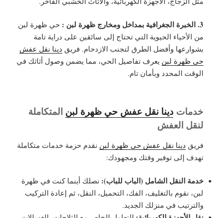
مثل الزجاج، الأجهزة الكهربائية، والأثاث الخشبي الفاخر.
3. الخبرة الجغرافية بمداخل ومخارج ظهرة لبن :
حي ظهرة لبن
من الأحياء الحيوية التي تحتاج إلى سائقين على دراية تامة
بشوارعها وأفضل الطرق لتجنب الازدحام. فريق
دينا نقل عفش
حي ظهرة لبن
يعرف تفاصيل الحي، مما يضمن وصول أثاثك في
الوقت المحدد وبأمان تام.
خدمات
دينا نقل عفش حي ظهرة لبن
المتكاملة
لنقل العفش
فريق
دينا نقل عفش حي ظهرة لبن
نقدم حزمة خدمات متكاملة
تهدف إلى توفير وقتك ومجهودك:
خدمة النقل الشامل (الباب للباب):
نصلك أينما كنت في ظهرة
لبن، نقوم بالتغليف، الفك، التحميل، النقل، ثم إعادة التركيب
والترتيب في منزلك الجديد.
نقل الأجهزة الكهربائية:
التعامل الخاص مع الثلاجات، الغسالات،