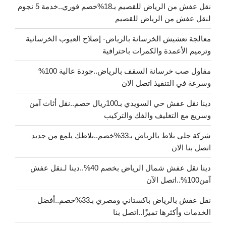
نقل عفش من الرياض للقصيم بـ18%خصم فوري..خدمة 5 نجوم
لنقل عفش من الرياض للقصيم
معالجة تعشيش الخرسانة بالرياض- إصلاح العيوب الخرسانية
وترميم الأعمدة والكمرات باحترافية
مقاول صب خرسانة السقف بالرياض..جودة عالية 100%
وسرعة في التنفيذ اتصل الان
دينا نقل عفش حي السويدي بـ100ريال خصم..نقل أثاث آمن
وسريع مع التغليف والفك والتركيب
شركة جلي بلاط بالرياض بـ33%خصم..بلاطك يلمع من جديد
اتصل بنا الان
دينا نقل عفش شمال الرياض بخصم 40%..دينا لـنقل عفش
آمن100%..اتصل الآن
نقل عفش بالرياض باكستاني ومصري بـ33%خصم..أفضل
الخدمات وأكثرها تميزًا..اتصل بنا