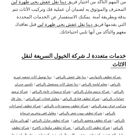
من المهم التأكد من اختيار فريق
دينا نقل عفش بحي ظهرة لبن
المحترف والموثوق به لضمان أن عملية فك وتركيب الأثاث تتم
بدقة وبطريقة آمنة. يمكنك الاستفسار عن الخدمات المحددة
التي يقدمها فريق
دينا نقل عفش بحي ظهرة لبن
قبل تعاقدك
معهم والتأكد من أنها تلبي احتياجاتك.
خدمات متعددة لـ شركة الخيول السريعة لنقل
الاثاث
شركة تنظيف بالدوادمي
|
دينا نقل عفش بالرياض
|
دينا توصيل اثاث جمعيه خيرية
بالرياض
|
معلم لياسه بالرياض
|
دينا تشيل اثاث مستعمل بالرياض
|
تكسير جدران
بالرياض
|
شركة ترميم منازل بالرياض
|
شركة ترميمات عامة بالرياض
|
شركة ترميم
حمامات بالرياض
|
شركة تنظيف فنادق بالرياض
|
مقاول فتحات كوربالرياض
|
نجار فك
وتركيب غرف نوم بالرياض
|
شركة تنظيف مستودعات بالرياض
|
شركة تنظيف استراحات
بالرياض
|
شركة تنظيف بيوت شعر بالرياض
|
مقاول قص وتخريم خرسانة
بالرياض
|
شركة تنظيف وتعقيم بالرياض
|
شركة تنظيف منازل بالرياض
|
كهربائي منازل
بالرياض
|
شركة تنظيف اثاث بالرياض
|
شركة تنظيف مكيفات بالخرج
|
شركة تنظيف
منازل بالخرج
|
شركة تنظيف وتعقيم مكاتب بالرياض
|
شركة تنظيف سجاد بالرياض
|
نقل