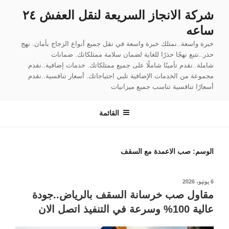
لتجاوز
شركة الانجاز السريعة لنقل العفش ٢٤
لى
ساعه
لمحتوى
خبرة واسعة..نمتلك خبرة واسعة في نقل جميع أنواع الزجاج بأمان. نهج
حذر..نتبع نهجًا حذرًا للغاية لضمان سلامة ممتلكاتك. ضمانات
شاملة..نقدم تأمينًا شاملًا على جميع ممتلكاتك. خدمات إضافية..نقدم
مجموعة من الخدمات الإضافية تلبي احتياجاتك. أسعار تنافسية..نقدم
أسعارًا تنافسية تناسب جميع ميزانيات
القائمة
الوسم:
صب الاعمدة مع السقف
نُشر
6 يونيو، 2026
في
مقاول صب خرسانة السقف بالرياض..جودة
عالية 100% وسرعة في التنفيذ اتصل الان